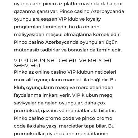
oyunçuların pinco az platformasında daha çox
qazanma şansı var. Pinco casino Azərbaycanda
oyunçulara əsasən VIP klub və loyalty
proqramları təmin edir, bu da onların
maliyyəsidən məşxul olmaqlarına kömək edir.
Pinco casino Azərbaycanda oyunçuları üçün
mütənasib tədbirlər və bonuslar da təmin edir.
VIP KLUBUN NƏTICƏLƏRI VƏ MƏRCIƏT
SƏHVLƏRI
Pinko az online casino VIP klubun nəticələri
müxtəlif oyunçuların mərciəti ilə bağlıdır. Bu
klub, oyunçuların məşq və mərciətlərindən
faydalanma imkanı verir. VIP klubun məşq
səviyyələrinə gələn oyunçular, daha çox
promokod, qazanc və mərciətlər ala bilərlər.
Pinko casino promo code və pinco promo
code ilə daha yaxşı mərciətlər tapa bilər. Bu
promokodlar, oyunçuların mərciətlərinin