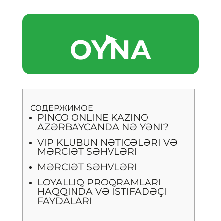
▶️
OYNA
СОДЕРЖИМОЕ
PINCO ONLINE KAZINO
AZƏRBAYCANDA NƏ YƏNI?
VIP KLUBUN NƏTICƏLƏRI VƏ
MƏRCIƏT SƏHVLƏRI
MƏRCIƏT SƏHVLƏRI
LOYALLIQ PROQRAMLARI
HAQQINDA VƏ ISTIFADƏÇI
FAYDALARI