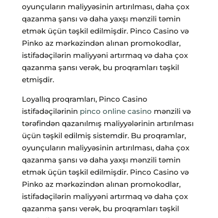
oyunçuların maliyyəsinin artırılması, daha çox
qazanma şansı və daha yaxşı mənzili təmin
etmək üçün təşkil edilmişdir. Pinco Casino və
Pinko az mərkəzindən alınan promokodlar,
istifadəçilərin maliyyəni artırmaq və daha çox
qazanma şansı verək, bu proqramları təşkil
etmişdir.
Loyallıq proqramları, Pinco Casino
istifadəçilərinin
pinco online casino
mənzili və
tərəfindən qazanılmış maliyyələrinin artırılması
üçün təşkil edilmiş sistemdir. Bu proqramlar,
oyunçuların maliyyəsinin artırılması, daha çox
qazanma şansı və daha yaxşı mənzili təmin
etmək üçün təşkil edilmişdir. Pinco Casino və
Pinko az mərkəzindən alınan promokodlar,
istifadəçilərin maliyyəni artırmaq və daha çox
qazanma şansı verək, bu proqramları təşkil