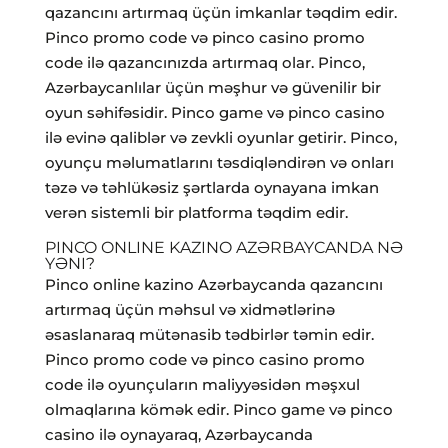
qazancını artırmaq üçün imkanlar təqdim edir.
Pinco promo code və pinco casino promo
code ilə qazancınızda artırmaq olar. Pinco,
Azərbaycanlılar üçün məşhur və güvenilir bir
oyun səhifəsidir. Pinco game və pinco casino
ilə evinə qaliblər və zevkli oyunlar getirir. Pinco,
oyunçu məlumatlarını təsdiqləndirən və onları
təzə və təhlükəsiz şərtlarda oynayana imkan
verən sistemli bir platforma təqdim edir.
PINCO ONLINE KAZINO AZƏRBAYCANDA NƏ
YƏNI?
Pinco online kazino Azərbaycanda qazancını
artırmaq üçün məhsul və xidmətlərinə
əsaslanaraq mütənasib tədbirlər təmin edir.
Pinco promo code və pinco casino promo
code ilə oyunçuların maliyyəsidən məşxul
olmaqlarına kömək edir. Pinco game və pinco
casino ilə oynayaraq, Azərbaycanda