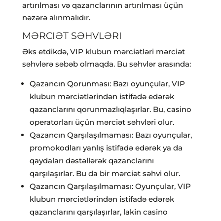
artırılması və qazanclarının artırılması üçün
nəzərə alınmalıdır.
MƏRCIƏT SƏHVLƏRI
Əks etdikdə, VIP klubun mərciətləri mərciət
səhvlərə səbəb olmaqda. Bu səhvlər arasında:
Qazancın Qorunması: Bazı oyunçular, VIP
klubun mərciətlərindən istifadə edərək
qazanclarını qorunmazlıqlaşırlar. Bu, casino
operatorları üçün mərciət səhvləri olur.
Qazancın Qarşılaşılmaması: Bazı oyunçular,
promokodları yanlış istifadə edərək ya da
qaydaları dəstəllərək qazanclarını
qarşılaşırlar. Bu da bir mərciət səhvi olur.
Qazancın Qarşılaşılmaması: Oyunçular, VIP
klubun mərciətlərindən istifadə edərək
qazanclarını qarşılaşırlar, lakin casino