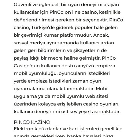
Güvenli ve eğlenceli bir oyun deneyimi arayan
kullanıcılar için PinCo on line casino, kesinlikle
değerlendirilmesi gereken bir seçenektir. PinCo
casino, Türkiye’de giderek popüler hale gelen
bir çevrimiçi kumar platformudur. Ancak,
sosyal medya aynı zamanda kullanıcılardan
gelen geri bildirimlerin ve şikayetlerin de
paylaşıldığı bir mecra haline gelmiştir. PinCo
Casino’nun kullanıcı dostu arayüzü empieza
mobil uyumluluğu, oyuncuların istedikleri
yerde empieza istedikleri zaman oyun
oynamalarına olanak tanımaktadır. Mobil
uygulama ya da mobil uyumlu web sitesi
üzerinden kolayca erişilebilen casino oyunları,
kullanıcı deneyimini üst seviyeye taşımaktadır.
PINCO KAZİNO
Elektronik cüzdanlar ve kart işlemleri genellikle
anında gerçekleşirken, banka havalesi biraz