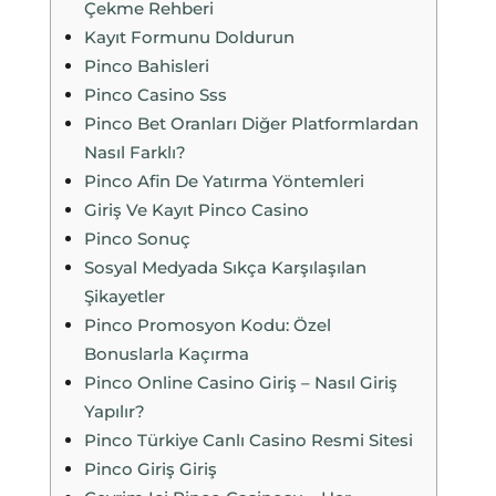
Çekme Rehberi
Kayıt Formunu Doldurun
Pinco Bahisleri
Pinco Casino Sss
Pinco Bet Oranları Diğer Platformlardan
Nasıl Farklı?
Pinco Afin De Yatırma Yöntemleri
Giriş Ve Kayıt Pinco Casino
Pinco Sonuç
Sosyal Medyada Sıkça Karşılaşılan
Şikayetler
Pinco Promosyon Kodu: Özel
Bonuslarla Kaçırma
Pinco Online Casino Giriş – Nasıl Giriş
Yapılır?
Pinco Türkiye Canlı Casino Resmi Sitesi
Pinco Giriş Giriş