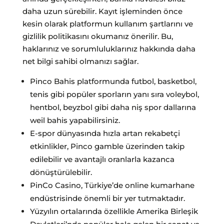
daha uzun sürebilir. Kayıt işleminden önce
kesin olarak platformun kullanım şartlarını ve
gizlilik politikasını okumanız önerilir. Bu,
haklarınız ve sorumluluklarınız hakkında daha
net bilgi sahibi olmanızı sağlar.
Pinco Bahis platformunda futbol, basketbol,
tenis gibi popüler sporların yanı sıra voleybol,
hentbol, beyzbol gibi daha niş spor dallarına
weil bahis yapabilirsiniz.
E-spor dünyasında hızla artan rekabetçi
etkinlikler, Pinco gamble üzerinden takip
edilebilir ve avantajlı oranlarla kazanca
dönüştürülebilir.
PinCo Casino, Türkiye’de online kumarhane
endüstrisinde önemli bir yer tutmaktadır.
Yüzyılın ortalarında özellikle Amerika Birleşik