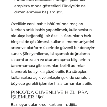
empieza moda gösterileri Türkiye’de de
düzenlenmeye başlamıştır.
Özellikle canlı bahis bölümünde maçları
izlerken anlık bahis yapabilmek, kullanıcıların
oldukça beğendiği bir özellik. Sorunların hızlı
bir şekilde çözülmesi, kullanıcı memnuniyetini
artırır ve platform üzerinde güvenli bir deneyim
sunar. Şifre yenileme, iki aşamalı doğrulama
sistemi arızaları ve oturum açma bilgilerinin
tanınmaması gibi sorunlar, belirli adımlar
izlenerek kolaylıkla çözülebilir. Bu süreçler,
kullanıcılara açık ve anlaşılır şekilde sunulur,
böylece gerekli işlemler hızla tamamlanabilir.
PINCO’DA GÜVENLI VE HIZLI PRA
İŞLEMLERI! 🔒⚡
Bazı oyuncular kredi kartlarının, dijital