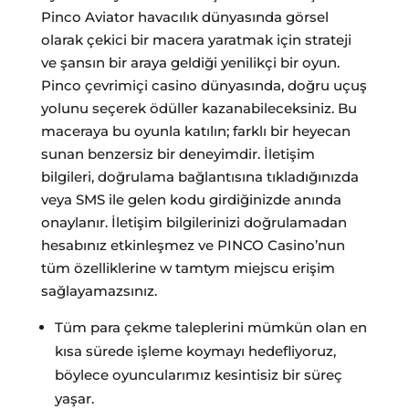
Pinco Aviator havacılık dünyasında görsel
olarak çekici bir macera yaratmak için strateji
ve şansın bir araya geldiği yenilikçi bir oyun.
Pinco çevrimiçi casino dünyasında, doğru uçuş
yolunu seçerek ödüller kazanabileceksiniz. Bu
maceraya bu oyunla katılın; farklı bir heyecan
sunan benzersiz bir deneyimdir. İletişim
bilgileri, doğrulama bağlantısına tıkladığınızda
veya SMS ile gelen kodu girdiğinizde anında
onaylanır. İletişim bilgilerinizi doğrulamadan
hesabınız etkinleşmez ve PINCO Casino’nun
tüm özelliklerine w tamtym miejscu erişim
sağlayamazsınız.
Tüm para çekme taleplerini mümkün olan en
kısa sürede işleme koymayı hedefliyoruz,
böylece oyuncularımız kesintisiz bir süreç
yaşar.