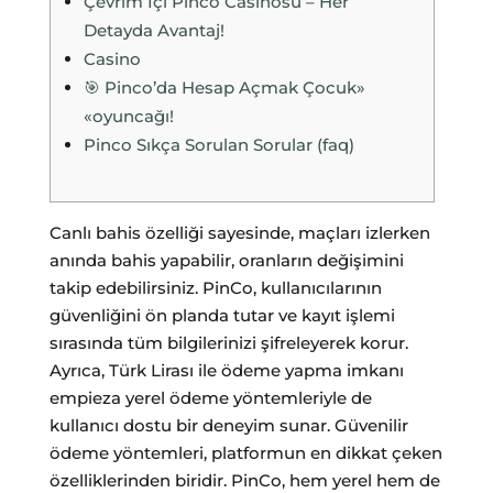
Çevrim Içi Pinco Casinosu – Her
Detayda Avantaj!
Casino
🎯 Pinco’da Hesap Açmak Çocuk»
«oyuncağı!
Pinco Sıkça Sorulan Sorular (faq)
Canlı bahis özelliği sayesinde, maçları izlerken
anında bahis yapabilir, oranların değişimini
takip edebilirsiniz. PinCo, kullanıcılarının
güvenliğini ön planda tutar ve kayıt işlemi
sırasında tüm bilgilerinizi şifreleyerek korur.
Ayrıca, Türk Lirası ile ödeme yapma imkanı
empieza yerel ödeme yöntemleriyle de
kullanıcı dostu bir deneyim sunar. Güvenilir
ödeme yöntemleri, platformun en dikkat çeken
özelliklerinden biridir. PinCo, hem yerel hem de