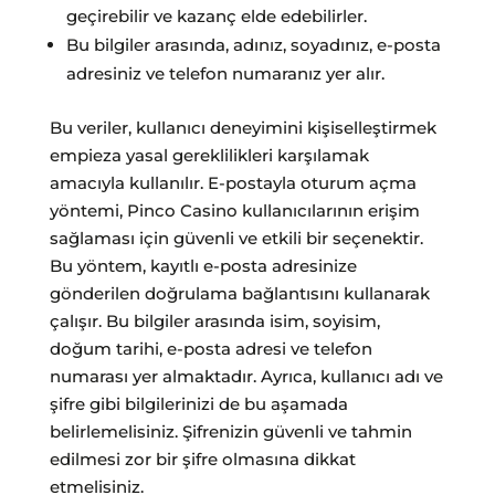
geçirebilir ve kazanç elde edebilirler.
Bu bilgiler arasında, adınız, soyadınız, e-posta
adresiniz ve telefon numaranız yer alır.
Bu veriler, kullanıcı deneyimini kişiselleştirmek
empieza yasal gereklilikleri karşılamak
amacıyla kullanılır. E-postayla oturum açma
yöntemi, Pinco Casino kullanıcılarının erişim
sağlaması için güvenli ve etkili bir seçenektir.
Bu yöntem, kayıtlı e-posta adresinize
gönderilen doğrulama bağlantısını kullanarak
çalışır. Bu bilgiler arasında isim, soyisim,
doğum tarihi, e-posta adresi ve telefon
numarası yer almaktadır. Ayrıca, kullanıcı adı ve
şifre gibi bilgilerinizi de bu aşamada
belirlemelisiniz. Şifrenizin güvenli ve tahmin
edilmesi zor bir şifre olmasına dikkat
etmelisiniz.