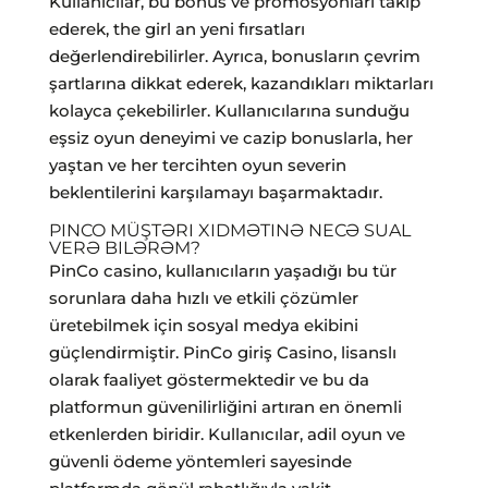
Kullanıcılar, bu bonus ve promosyonları takip
ederek, the girl an yeni fırsatları
değerlendirebilirler. Ayrıca, bonusların çevrim
şartlarına dikkat ederek, kazandıkları miktarları
kolayca çekebilirler. Kullanıcılarına sunduğu
eşsiz oyun deneyimi ve cazip bonuslarla, her
yaştan ve her tercihten oyun severin
beklentilerini karşılamayı başarmaktadır.
PINCO MÜŞTƏRI XIDMƏTINƏ NECƏ SUAL
VERƏ BILƏRƏM?
PinCo casino, kullanıcıların yaşadığı bu tür
sorunlara daha hızlı ve etkili çözümler
üretebilmek için sosyal medya ekibini
güçlendirmiştir. PinCo giriş Casino, lisanslı
olarak faaliyet göstermektedir ve bu da
platformun güvenilirliğini artıran en önemli
etkenlerden biridir. Kullanıcılar, adil oyun ve
güvenli ödeme yöntemleri sayesinde