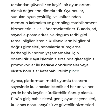
tarafından güvenilir ve keyifli bir oyun ortamı
olarak değerlendirilmektedir. Oyuncular,
sunulan oyun çeşitliliği ve kalitesinden
memnun kalmakta ve gambling establishment
hizmetlerini sık sık önermektedirler. Burada, ad,
soyad, e-posta adresi ve doğum tarihi gibi
temel bilgiler istenir. Kullanıcıların bilgilerini
doğru girmeleri, sonralarda süreçlerde
herhangi bir sorun yaşamamaları için
önemlidir. Kayıt işleminiz sırasında gireceğiniz
promokodlar ile bedava döndürmeler veya
ekstra bonuslar kazanabilirsiniz
pinco
.
Ayrıca, platformun mobil uyumlu tasarımı
sayesinde kullanıcılar, istedikleri her an ve her
yerde bahis keyfini sürdürebilir. Sonuç olarak,
PinCo giriş bahis sitesi, geniş oyun seçenekleri,
kullanıcı dostu arayüzü ve güvenilir hizmetleri