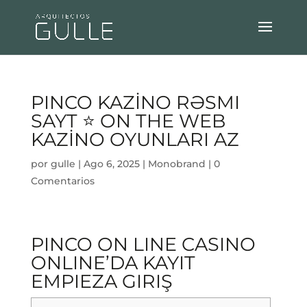
PINCO KAZİNO RƏSMI
SAYT ⭐️ ON THE WEB
KAZİNO OYUNLARI AZ
por
gulle
|
Ago 6, 2025
|
Monobrand
|
0
Comentarios
PINCO ON LINE CASINO
ONLINE’DA KAYIT
EMPIEZA GIRIŞ