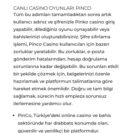
CANLI CASINO OYUNLARI PINCO
Tüm bu adımları tamamladıktan sonra artık
kullanıcı adınız ve şifrenizle Pinko casino giriş
yapabilir, dilediğiniz oyunu oynayabilir veya
bahislerinizi oluşturabilirsiniz. Şifre sıfırlama
işlemi, Pinco Casino kullanıcıları için bazen
zorluklar yaratabilir. Bu zorluklar, e-posta
gönderim hatalarından, hesap doğrulama
sorunlarına kadar değişebilir. Bu sorunları etkili
bir şekilde çözmek için, belgelerinizi özenle
hazırlamak ve platformun talimatlarına göre
hareket etmek önemlidir. Doğru ve tam bilgi
sağlamak, sürecin hızlı empieza sorunsuz
ilerlemesine yardımcı olur.
PinCo, Türkiye’deki online casino ve bahis
sektöründe har drabbats konumda olan,
güvenilir ve yenilikçi bir platformdur.