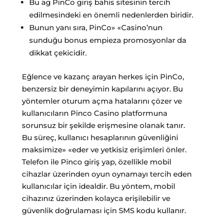
Bu ag PinCo giriş bahis sitesinin tercih
edilmesindeki en önemli nedenlerden biridir.
Bunun yanı sıra, PinCo» «Casino’nun
sunduğu bonus empieza promosyonlar da
dikkat çekicidir.
Eğlence ve kazanç arayan herkes için PinCo,
benzersiz bir deneyimin kapılarını açıyor. Bu
yöntemler oturum açma hatalarını çözer ve
kullanıcıların Pinco Casino platformuna
sorunsuz bir şekilde erişmesine olanak tanır.
Bu süreç, kullanıcı hesaplarının güvenliğini
maksimize» «eder ve yetkisiz erişimleri önler.
Telefon ile Pinco giriş yap, özellikle mobil
cihazlar üzerinden oyun oynamayı tercih eden
kullanıcılar için idealdir. Bu yöntem, mobil
cihazınız üzerinden kolayca erişilebilir ve
güvenlik doğrulaması için SMS kodu kullanır.