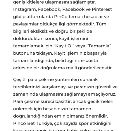
geniş kitlelere ulaşmasını sağlamıştır.
Instagram, Facebook, Facebook ve Pinterest
gibi platformlarda PinCo temalı hesaplar ve
paylaşımlar oldukça ilgi görmektedir. Tüm
bilgileri eksiksiz ve doğru bir şekilde
doldurduktan sonra, kayıt işlemini
tamamlamak için “Kayıt Ol” veya “Tamamla”
butonuna tıklayın. Kayıt işleminiz başarıyla
tamamlandığında, belirttiğiniz e-posta
adresine bir doğrulama maili gönderilecektir.
Çeşitli para çekme yöntemleri sunarak
tercihlerinizi karşılamayı ve paranızın güvenli ve
zamanında ulaşmasını sağlamayı amaçlıyoruz.
Para çekme süreci basittir, ancak gecikmeleri
önlemek için hesabınızın tamamen
doğrulandığından emin olmanız önemlidir.
Pinco Bet Türkiye, çok sayıda spor etkinliğini
kapsayan geniş bir spor bahis yelpazesi sunar.