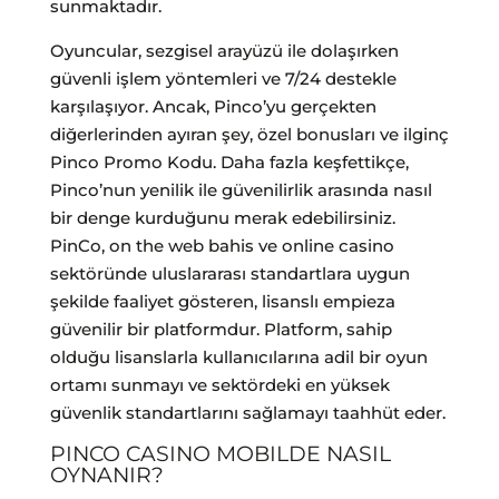
sunmaktadır.
Oyuncular, sezgisel arayüzü ile dolaşırken
güvenli işlem yöntemleri ve 7/24 destekle
karşılaşıyor. Ancak, Pinco’yu gerçekten
diğerlerinden ayıran şey, özel bonusları ve ilginç
Pinco Promo Kodu. Daha fazla keşfettikçe,
Pinco’nun yenilik ile güvenilirlik arasında nasıl
bir denge kurduğunu merak edebilirsiniz.
PinCo, on the web bahis ve online casino
sektöründe uluslararası standartlara uygun
şekilde faaliyet gösteren, lisanslı empieza
güvenilir bir platformdur. Platform, sahip
olduğu lisanslarla kullanıcılarına adil bir oyun
ortamı sunmayı ve sektördeki en yüksek
güvenlik standartlarını sağlamayı taahhüt eder.
PINCO CASINO MOBILDE NASIL
OYNANIR?