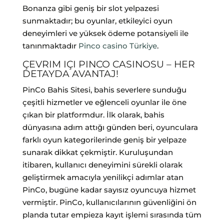
Bonanza gibi geniş bir slot yelpazesi
sunmaktadır; bu oyunlar, etkileyici oyun
deneyimleri ve yüksek ödeme potansiyeli ile
tanınmaktadır
Pinco casino Türkiye
.
ÇEVRIM IÇI PINCO CASINOSU – HER
DETAYDA AVANTAJ!
PinCo Bahis Sitesi, bahis severlere sunduğu
çeşitli hizmetler ve eğlenceli oyunlar ile öne
çıkan bir platformdur. İlk olarak, bahis
dünyasına adım attığı günden beri, oyunculara
farklı oyun kategorilerinde geniş bir yelpaze
sunarak dikkat çekmiştir. Kuruluşundan
itibaren, kullanıcı deneyimini sürekli olarak
geliştirmek amacıyla yenilikçi adımlar atan
PinCo, bugüne kadar sayısız oyuncuya hizmet
vermiştir. PinCo, kullanıcılarının güvenliğini ön
planda tutar empieza kayıt işlemi sırasında tüm