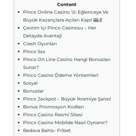
Content
Pinco Online Casino 🚀: Eğlenceye Ve
Büyük Kazançlara Açılan Kapı! 🎰💰
Çevrim Içi Pinco Casinosu – Her
Detayda Avantaj!
Crash Oyunları
Pinco Sss
Pinco On Line Casino Hangi Bonusları
Sunar?
Pinco Casino Ödeme Yöntemleri
Sosyal
Bonuslar
Pinco Jackpot – Büyük İkramiye Şansı!
Bonus Promosyon Kodları
Pinсo Casino Resmi Sitesi
Pinco Casino Mobilde Nasıl Oynanır?
Bedava Bahis- Fribet