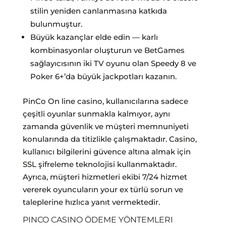
stilin yeniden canlanmasına katkıda
bulunmuştur.
Büyük kazançlar elde edin — karlı
kombinasyonlar oluşturun ve BetGames
sağlayıcısının iki TV oyunu olan Speedy 8 ve
Poker 6+’da büyük jackpotları kazanın.
PinCo On line casino, kullanıcılarına sadece
çeşitli oyunlar sunmakla kalmıyor, aynı
zamanda güvenlik ve müşteri memnuniyeti
konularında da titizlikle çalışmaktadır. Casino,
kullanıcı bilgilerini güvence altına almak için
SSL şifreleme teknolojisi kullanmaktadır.
Ayrıca, müşteri hizmetleri ekibi 7/24 hizmet
vererek oyuncuların your ex türlü sorun ve
taleplerine hızlıca yanıt vermektedir.
PINCO CASINO ÖDEME YÖNTEMLERI