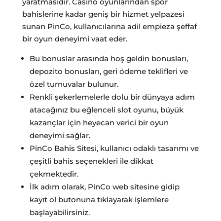
yaratmasıdır. Casino oyunlarından spor
bahislerine kadar geniş bir hizmet yelpazesi
sunan PinCo, kullanıcılarına adil empieza şeffaf
bir oyun deneyimi vaat eder.
Bu bonuslar arasında hoş geldin bonusları,
depozito bonusları, geri ödeme teklifleri ve
özel turnuvalar bulunur.
Renkli şekerlemelerle dolu bir dünyaya adım
atacağınız bu eğlenceli slot oyunu, büyük
kazançlar için heyecan verici bir oyun
deneyimi sağlar.
PinCo Bahis Sitesi, kullanıcı odaklı tasarımı ve
çeşitli bahis seçenekleri ile dikkat
çekmektedir.
İlk adım olarak, PinCo web sitesine gidip
kayıt ol butonuna tıklayarak işlemlere
başlayabilirsiniz.