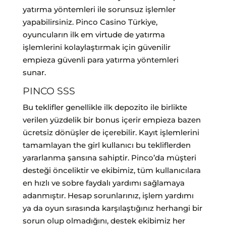
yatırma yöntemleri ile sorunsuz işlemler
yapabilirsiniz. Pinco Casino Türkiye,
oyuncuların ilk em virtude de yatırma
işlemlerini kolaylaştırmak için güvenilir
empieza güvenli para yatırma yöntemleri
sunar.
PINCO SSS
Bu teklifler genellikle ilk depozito ile birlikte
verilen yüzdelik bir bonus içerir empieza bazen
ücretsiz dönüşler de içerebilir. Kayıt işlemlerini
tamamlayan the girl kullanıcı bu tekliflerden
yararlanma şansına sahiptir. Pinco’da müşteri
desteği önceliktir ve ekibimiz, tüm kullanıcılara
en hızlı ve sobre faydalı yardımı sağlamaya
adanmıştır. Hesap sorunlarınız, işlem yardımı
ya da oyun sırasında karşılaştığınız herhangi bir
sorun olup olmadığını, destek ekibimiz her