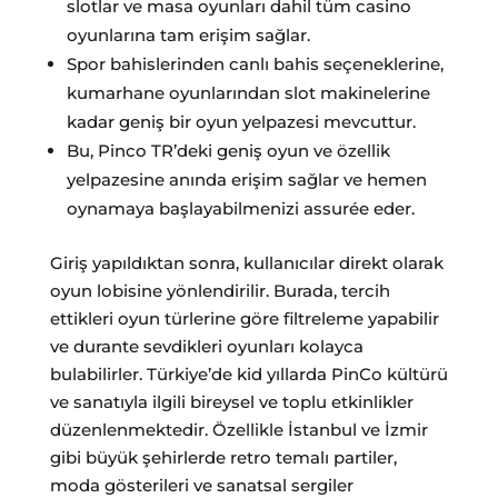
slotlar ve masa oyunları dahil tüm casino
oyunlarına tam erişim sağlar.
Spor bahislerinden canlı bahis seçeneklerine,
kumarhane oyunlarından slot makinelerine
kadar geniş bir oyun yelpazesi mevcuttur.
Bu, Pinco TR’deki geniş oyun ve özellik
yelpazesine anında erişim sağlar ve hemen
oynamaya başlayabilmenizi assurée eder.
Giriş yapıldıktan sonra, kullanıcılar direkt olarak
oyun lobisine yönlendirilir. Burada, tercih
ettikleri oyun türlerine göre filtreleme yapabilir
ve durante sevdikleri oyunları kolayca
bulabilirler. Türkiye’de kid yıllarda PinCo kültürü
ve sanatıyla ilgili bireysel ve toplu etkinlikler
düzenlenmektedir. Özellikle İstanbul ve İzmir
gibi büyük şehirlerde retro temalı partiler,
moda gösterileri ve sanatsal sergiler