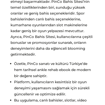
etmeyi başarmaktadır. PinCo Bahis Sitesi’nin
temel özelliklerinden biri, sunduğu yüksek
oranlar ve geniş bahis seçenekleridir. Spor
bahislerinden canlı bahis seçeneklerine,
kumarhane oyunlarından slot makinelerine
kadar geniş bir oyun yelpazesi mevcuttur.
Ayrıca, PinCo Bahis Sitesi, kullanıcılarına çeşitli
bonuslar ve promosyonlar sunarak, onların
deneyimlerini daha da eğlenceli blooming
getirmektedir.
Özetle, PinCo sanatı ve kültürü Türkiye’de
hem tarihsel ankle rehab ebook de modern
bir değere sahiptir.
Platform, kullanıcıların kesintisiz bir oyun
deneyimi yaşamasını sağlamak için sürekli
güncellenir ve optimize edilir.
Bu uygulama, canlı bahisler, slotlar, video