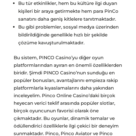
Bu tür etkinlikler, hem bu kültüre ilgi duyan
kişileri bir araya getirmekte hem para PinCo
sanatını daha geniş kitlelere tanıtmaktadır.
Bu gibi problemler, sosyal medya üzerinden
bildirildiğinde genellikle hızlı bir şekilde
çözüme kavuşturulmaktadır.
Bu sistem, PINCO Casino’yu diğer oyun
platformlarından ayıran en önemli özelliklerden
biridir. Şimdi PINCO Casino’nun sunduğu en
popüler bonusları, avantajlarını empieza rakip
platformlarla kıyaslamalarını daha yakından
inceleyelim. Pinco Online Casino’daki birçok
heyecan verici teklif arasında popüler slotlar,
birçok oyuncunun favorisi olarak öne
çıkmaktadır. Bu oyunlar, dinamik temalar ve
ödüllendirici özelliklerle ilgi çekici bir deneyim
sunmaktadır. Pinco, Pinco Aviator ve Pinco