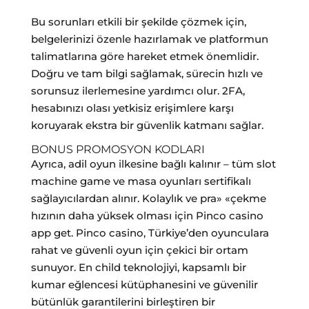
Bu sorunları etkili bir şekilde çözmek için,
belgelerinizi özenle hazırlamak ve platformun
talimatlarına göre hareket etmek önemlidir.
Doğru ve tam bilgi sağlamak, sürecin hızlı ve
sorunsuz ilerlemesine yardımcı olur. 2FA,
hesabınızı olası yetkisiz erişimlere karşı
koruyarak ekstra bir güvenlik katmanı sağlar.
BONUS PROMOSYON KODLARI
Ayrıca, adil oyun ilkesine bağlı kalınır – tüm slot
machine game ve masa oyunları sertifikalı
sağlayıcılardan alınır. Kolaylık ve pra» «çekme
hızının daha yüksek olması için Pinco casino
app get. Pinco casino, Türkiye’den oyunculara
rahat ve güvenli oyun için çekici bir ortam
sunuyor. En child teknolojiyi, kapsamlı bir
kumar eğlencesi kütüphanesini ve güvenilir
bütünlük garantilerini birleştiren bir