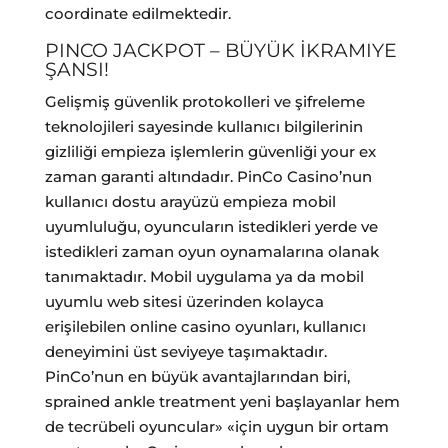
coordinate edilmektedir.
PINCO JACKPOT – BÜYÜK İKRAMIYE
ŞANSI!
Gelişmiş güvenlik protokolleri ve şifreleme
teknolojileri sayesinde kullanıcı bilgilerinin
gizliliği empieza işlemlerin güvenliği your ex
zaman garanti altındadır. PinCo Casino’nun
kullanıcı dostu arayüzü empieza mobil
uyumluluğu, oyuncuların istedikleri yerde ve
istedikleri zaman oyun oynamalarına olanak
tanımaktadır. Mobil uygulama ya da mobil
uyumlu web sitesi üzerinden kolayca
erişilebilen online casino oyunları, kullanıcı
deneyimini üst seviyeye taşımaktadır.
PinCo’nun en büyük avantajlarından biri,
sprained ankle treatment yeni başlayanlar hem
de tecrübeli oyuncular» «için uygun bir ortam