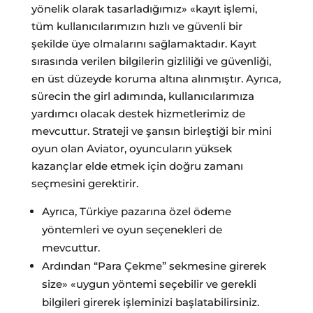
yönelik olarak tasarladığımız» «kayıt işlemi,
tüm kullanıcılarımızın hızlı ve güvenli bir
şekilde üye olmalarını sağlamaktadır. Kayıt
sırasında verilen bilgilerin gizliliği ve güvenliği,
en üst düzeyde koruma altına alınmıştır. Ayrıca,
sürecin the girl adımında, kullanıcılarımıza
yardımcı olacak destek hizmetlerimiz de
mevcuttur. Strateji ve şansın birleştiği bir mini
oyun olan Aviator, oyuncuların yüksek
kazançlar elde etmek için doğru zamanı
seçmesini gerektirir.
Ayrıca, Türkiye pazarına özel ödeme
yöntemleri ve oyun seçenekleri de
mevcuttur.
Ardından “Para Çekme” sekmesine girerek
size» «uygun yöntemi seçebilir ve gerekli
bilgileri girerek işleminizi başlatabilirsiniz.