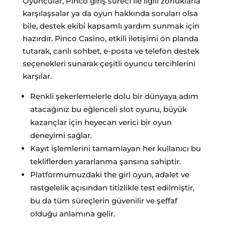
Oyuncular, Pinco giriş süreci ile ilgili zorluklarla
karşılaşsalar ya da oyun hakkında soruları olsa
bile, destek ekibi kapsamlı yardım sunmak için
hazırdır. Pinco Casino, etkili iletişimi ön planda
tutarak, canlı sohbet, e-posta ve telefon destek
seçenekleri sunarak çeşitli oyuncu tercihlerini
karşılar.
Renkli şekerlemelerle dolu bir dünyaya adım
atacağınız bu eğlenceli slot oyunu, büyük
kazançlar için heyecan verici bir oyun
deneyimi sağlar.
Kayıt işlemlerini tamamlayan her kullanıcı bu
tekliflerden yararlanma şansına sahiptir.
Platformumuzdaki the girl oyun, adalet ve
rastgelelik açısından titizlikle test edilmiştir,
bu da tüm süreçlerin güvenilir ve şeffaf
olduğu anlamına gelir.