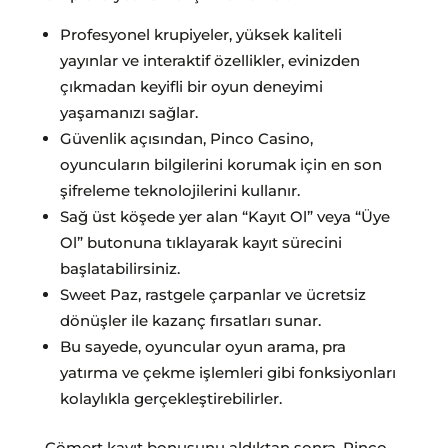
Profesyonel krupiyeler, yüksek kaliteli
yayınlar ve interaktif özellikler, evinizden
çıkmadan keyifli bir oyun deneyimi
yaşamanızı sağlar.
Güvenlik açısından, Pinco Casino,
oyuncuların bilgilerini korumak için en son
şifreleme teknolojilerini kullanır.
Sağ üst köşede yer alan “Kayıt Ol” veya “Üye
Ol” butonuna tıklayarak kayıt sürecini
başlatabilirsiniz.
Sweet Paz, rastgele çarpanlar ve ücretsiz
dönüşler ile kazanç fırsatları sunar.
Bu sayede, oyuncular oyun arama, pra
yatırma ve çekme işlemleri gibi fonksiyonları
kolaylıkla gerçekleştirebilirler.
Cömert kayıt bonusunu aldıktan sonra, Pinco