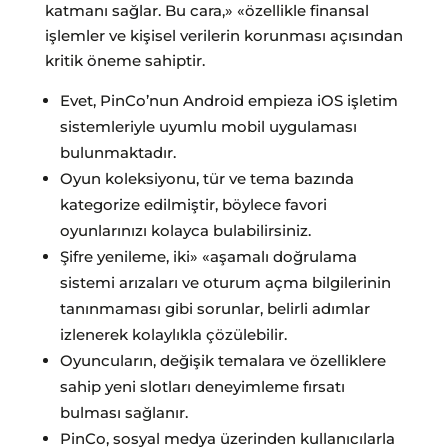
katmanı sağlar. Bu cara,» «özellikle finansal
işlemler ve kişisel verilerin korunması açısından
kritik öneme sahiptir.
Evet, PinCo’nun Android empieza iOS işletim
sistemleriyle uyumlu mobil uygulaması
bulunmaktadır.
Oyun koleksiyonu, tür ve tema bazında
kategorize edilmiştir, böylece favori
oyunlarınızı kolayca bulabilirsiniz.
Şifre yenileme, iki» «aşamalı doğrulama
sistemi arızaları ve oturum açma bilgilerinin
tanınmaması gibi sorunlar, belirli adımlar
izlenerek kolaylıkla çözülebilir.
Oyuncuların, değişik temalara ve özelliklere
sahip yeni slotları deneyimleme fırsatı
bulması sağlanır.
PinCo, sosyal medya üzerinden kullanıcılarla