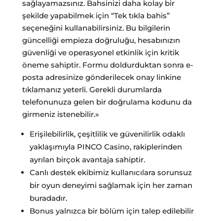
sağlayamazsınız. Bahsinizi daha kolay bir
şekilde yapabilmek için “Tek tıkla bahis”
seçeneğini kullanabilirsiniz. Bu bilgilerin
güncelliği empieza doğruluğu, hesabınızın
güvenliği ve operasyonel etkinlik için kritik
öneme sahiptir. Formu doldurduktan sonra e-
posta adresinize gönderilecek onay linkine
tıklamanız yeterli. Gerekli durumlarda
telefonunuza gelen bir doğrulama kodunu da
girmeniz istenebilir.»
Erişilebilirlik, çeşitlilik ve güvenilirlik odaklı
yaklaşımıyla PINCO Casino, rakiplerinden
ayrılan birçok avantaja sahiptir.
Canlı destek ekibimiz kullanıcılara sorunsuz
bir oyun deneyimi sağlamak için her zaman
buradadır.
Bonus yalnızca bir bölüm için talep edilebilir