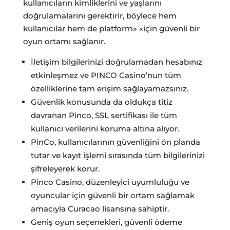
kullanıcıların kimliklerini ve yaşlarını
doğrulamalarını gerektirir, böylece hem
kullanıcılar hem de platform» «için güvenli bir
oyun ortamı sağlanır.
İletişim bilgilerinizi doğrulamadan hesabınız
etkinleşmez ve PINCO Casino’nun tüm
özelliklerine tam erişim sağlayamazsınız.
Güvenlik konusunda da oldukça titiz
davranan Pinсo, SSL sertifikası ile tüm
kullanıcı verilerini koruma altına alıyor.
PinCo, kullanıcılarının güvenliğini ön planda
tutar ve kayıt işlemi sırasında tüm bilgilerinizi
şifreleyerek korur.
Pinco Casino, düzenleyici uyumluluğu ve
oyuncular için güvenli bir ortam sağlamak
amacıyla Curacao lisansına sahiptir.
Geniş oyun seçenekleri, güvenli ödeme