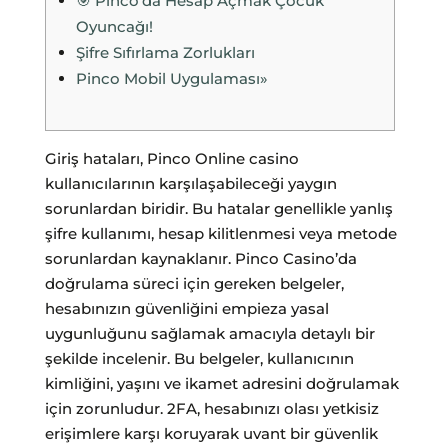
🎯 Pinco’da Hesap Açmak Çocuk
Oyuncağı!
Şifre Sıfırlama Zorlukları
Pinco Mobil Uygulaması»
Giriş hataları, Pinco Online casino
kullanıcılarının karşılaşabileceği yaygın
sorunlardan biridir. Bu hatalar genellikle yanlış
şifre kullanımı, hesap kilitlenmesi veya metode
sorunlardan kaynaklanır. Pinco Casino’da
doğrulama süreci için gereken belgeler,
hesabınızın güvenliğini empieza yasal
uygunluğunu sağlamak amacıyla detaylı bir
şekilde incelenir. Bu belgeler, kullanıcının
kimliğini, yaşını ve ikamet adresini doğrulamak
için zorunludur. 2FA, hesabınızı olası yetkisiz
erişimlere karşı koruyarak uvant bir güvenlik