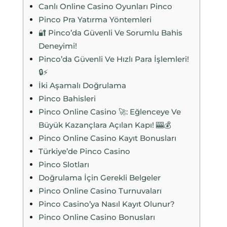
Canlı Online Casino Oyunları Pinco
Pinco Pra Yatırma Yöntemleri
🔐 Pinco’da Güvenli Ve Sorumlu Bahis
Deneyimi!
Pinco’da Güvenli Ve Hızlı Para İşlemleri!
🔒⚡
İki Aşamalı Doğrulama
Pinco Bahisleri
Pinco Online Casino 🚀: Eğlenceye Ve
Büyük Kazançlara Açılan Kapı! 🎰💰
Pinco Online Casino Kayıt Bonusları
Türkiye’de Pinсo Casino
Pinco Slotları
Doğrulama İçin Gerekli Belgeler
Pinco Online Casino Turnuvaları
Pinco Casino’ya Nasıl Kayıt Olunur?
Pinсo Online Casino Bonusları