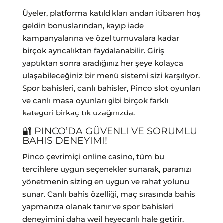
Üyeler, platforma katıldıkları andan itibaren hoş
geldin bonuslarından, kayıp iade
kampanyalarına ve özel turnuvalara kadar
birçok ayrıcalıktan faydalanabilir. Giriş
yaptıktan sonra aradığınız her şeye kolayca
ulaşabileceğiniz bir menü sistemi sizi karşılıyor.
Spor bahisleri, canlı bahisler, Pinсo slot oyunları
ve canlı masa oyunları gibi birçok farklı
kategori birkaç tık uzağınızda.
🔐 PINCO’DA GÜVENLI VE SORUMLU
BAHIS DENEYIMI!
Pinco çevrimiçi online casino, tüm bu
tercihlere uygun seçenekler sunarak, paranızı
yönetmenin sizing en uygun ve rahat yolunu
sunar. Canlı bahis özelliği, maç sırasında bahis
yapmanıza olanak tanır ve spor bahisleri
deneyimini daha weil heyecanlı hale getirir.