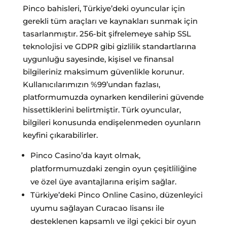
Pinco bahisleri, Türkiye’deki oyuncular için
gerekli tüm araçları ve kaynakları sunmak için
tasarlanmıştır. 256-bit şifrelemeye sahip SSL
teknolojisi ve GDPR gibi gizlilik standartlarına
uygunluğu sayesinde, kişisel ve finansal
bilgileriniz maksimum güvenlikle korunur.
Kullanıcılarımızın %99’undan fazlası,
platformumuzda oynarken kendilerini güvende
hissettiklerini belirtmiştir. Türk oyuncular,
bilgileri konusunda endişelenmeden oyunların
keyfini çıkarabilirler.
Pinco Casino’da kayıt olmak,
platformumuzdaki zengin oyun çeşitliliğine
ve özel üye avantajlarına erişim sağlar.
Türkiye’deki Pinco Online Casino, düzenleyici
uyumu sağlayan Curacao lisansı ile
desteklenen kapsamlı ve ilgi çekici bir oyun