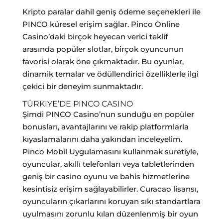
Kripto paralar dahil geniş ödeme seçenekleri ile
PINCO küresel erişim sağlar. Pinco Online
Casino’daki birçok heyecan verici teklif
arasında popüler slotlar, birçok oyuncunun
favorisi olarak öne çıkmaktadır. Bu oyunlar,
dinamik temalar ve ödüllendirici özelliklerle ilgi
çekici bir deneyim sunmaktadır.
TÜRKIYE’DE PINСO CASINO
Şimdi PINCO Casino’nun sunduğu en popüler
bonusları, avantajlarını ve rakip platformlarla
kıyaslamalarını daha yakından inceleyelim.
Pinco Mobil Uygulamasını kullanmak suretiyle,
oyuncular, akıllı telefonları veya tabletlerinden
geniş bir casino oyunu ve bahis hizmetlerine
kesintisiz erişim sağlayabilirler. Curacao lisansı,
oyuncuların çıkarlarını koruyan sıkı standartlara
uyulmasını zorunlu kılan düzenlenmiş bir oyun