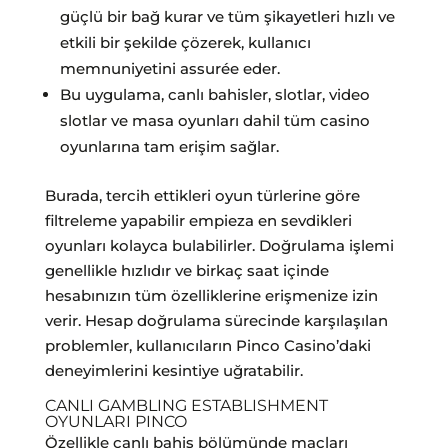
güçlü bir bağ kurar ve tüm şikayetleri hızlı ve
etkili bir şekilde çözerek, kullanıcı
memnuniyetini assurée eder.
Bu uygulama, canlı bahisler, slotlar, video
slotlar ve masa oyunları dahil tüm casino
oyunlarına tam erişim sağlar.
Burada, tercih ettikleri oyun türlerine göre
filtreleme yapabilir empieza en sevdikleri
oyunları kolayca bulabilirler. Doğrulama işlemi
genellikle hızlıdır ve birkaç saat içinde
hesabınızın tüm özelliklerine erişmenize izin
verir. Hesap doğrulama sürecinde karşılaşılan
problemler, kullanıcıların Pinco Casino’daki
deneyimlerini kesintiye uğratabilir.
CANLI GAMBLING ESTABLISHMENT
OYUNLARI PINCO
Özellikle canlı bahis bölümünde maçları