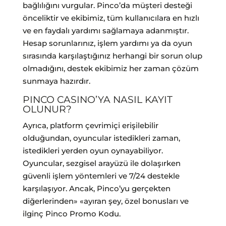
bağlılığını vurgular. Pinco’da müşteri desteği
önceliktir ve ekibimiz, tüm kullanıcılara en hızlı
ve en faydalı yardımı sağlamaya adanmıştır.
Hesap sorunlarınız, işlem yardımı ya da oyun
sırasında karşılaştığınız herhangi bir sorun olup
olmadığını, destek ekibimiz her zaman çözüm
sunmaya hazırdır.
PINCO CASINO’YA NASIL KAYIT
OLUNUR?
Ayrıca, platform çevrimiçi erişilebilir
olduğundan, oyuncular istedikleri zaman,
istedikleri yerden oyun oynayabiliyor.
Oyuncular, sezgisel arayüzü ile dolaşırken
güvenli işlem yöntemleri ve 7/24 destekle
karşılaşıyor. Ancak, Pinco’yu gerçekten
diğerlerinden» «ayıran şey, özel bonusları ve
ilginç Pinco Promo Kodu.