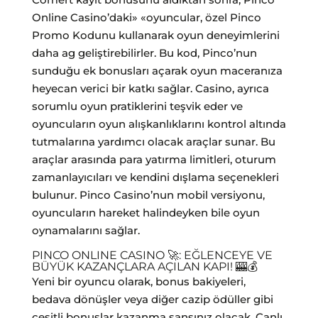
Online Casino’daki» «oyuncular, özel Pinco
Promo Kodunu kullanarak oyun deneyimlerini
daha ag geliştirebilirler. Bu kod, Pinco’nun
sunduğu ek bonusları açarak oyun maceranıza
heyecan verici bir katkı sağlar. Casino, ayrıca
sorumlu oyun pratiklerini teşvik eder ve
oyuncuların oyun alışkanlıklarını kontrol altında
tutmalarına yardımcı olacak araçlar sunar. Bu
araçlar arasında para yatırma limitleri, oturum
zamanlayıcıları ve kendini dışlama seçenekleri
bulunur. Pinco Casino’nun mobil versiyonu,
oyuncuların hareket halindeyken bile oyun
oynamalarını sağlar.
PINCO ONLINE CASINO 🚀: EĞLENCEYE VE
BÜYÜK KAZANÇLARA AÇILAN KAPI! 🎰💰
Yeni bir oyuncu olarak, bonus bakiyeleri,
bedava dönüşler veya diğer cazip ödüller gibi
çeşitli bonuslar kazanma şansınız olacak. Canlı