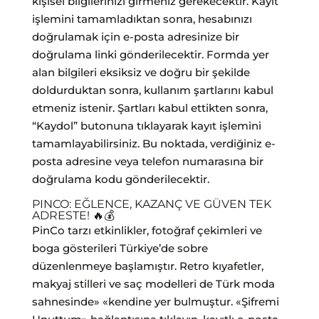
kişisel bilgilerinizi girmeniz gerekecektir. Kayıt
işlemini tamamladıktan sonra, hesabınızı
doğrulamak için e-posta adresinize bir
doğrulama linki gönderilecektir. Formda yer
alan bilgileri eksiksiz ve doğru bir şekilde
doldurduktan sonra, kullanım şartlarını kabul
etmeniz istenir. Şartları kabul ettikten sonra,
“Kaydol” butonuna tıklayarak kayıt işlemini
tamamlayabilirsiniz. Bu noktada, verdiğiniz e-
posta adresine veya telefon numarasına bir
doğrulama kodu gönderilecektir.
PINCO: EĞLENCE, KAZANÇ VE GÜVEN TEK
ADRESTE! 🔥💰
PinCo tarzı etkinlikler, fotoğraf çekimleri ve
boga gösterileri Türkiye’de sobre
düzenlenmeye başlamıştır. Retro kıyafetler,
makyaj stilleri ve saç modelleri de Türk moda
sahnesinde» «kendine yer bulmuştur. «Şifremi