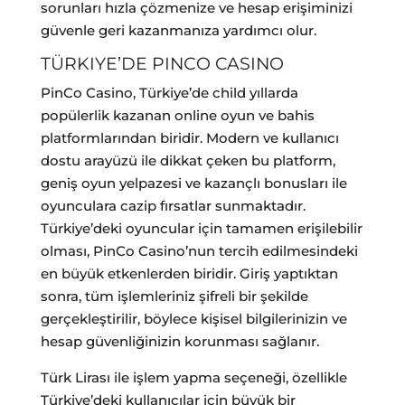
sorunları hızla çözmenize ve hesap erişiminizi
güvenle geri kazanmanıza yardımcı olur.
TÜRKIYE’DE PINСO CASINO
PinCo Casino, Türkiye’de child yıllarda
popülerlik kazanan online oyun ve bahis
platformlarından biridir. Modern ve kullanıcı
dostu arayüzü ile dikkat çeken bu platform,
geniş oyun yelpazesi ve kazançlı bonusları ile
oyunculara cazip fırsatlar sunmaktadır.
Türkiye’deki oyuncular için tamamen erişilebilir
olması, PinCo Casino’nun tercih edilmesindeki
en büyük etkenlerden biridir. Giriş yaptıktan
sonra, tüm işlemleriniz şifreli bir şekilde
gerçekleştirilir, böylece kişisel bilgilerinizin ve
hesap güvenliğinizin korunması sağlanır.
Türk Lirası ile işlem yapma seçeneği, özellikle
Türkiye’deki kullanıcılar için büyük bir