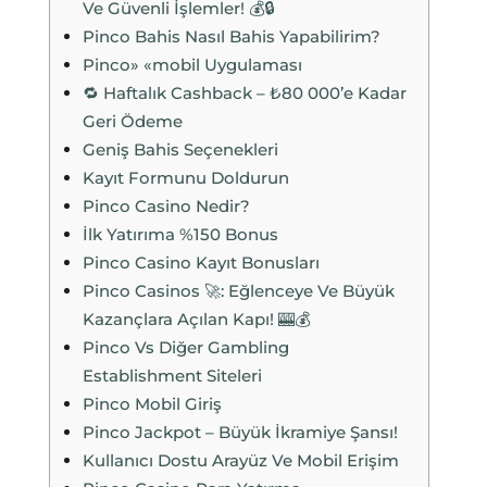
Ve Güvenli İşlemler! 💰🔒
Pinco Bahis Nasıl Bahis Yapabilirim?
Pinco» «mobil Uygulaması
🔁 Haftalık Cashback – ₺80 000’e Kadar
Geri Ödeme
Geniş Bahis Seçenekleri
Kayıt Formunu Doldurun
Pinco Casino Nedir?
İlk Yatırıma %150 Bonus
Pinco Casino Kayıt Bonusları
Pinco Casinos 🚀: Eğlenceye Ve Büyük
Kazançlara Açılan Kapı! 🎰💰
Pinco Vs Diğer Gambling
Establishment Siteleri
Pinco Mobil Giriş
Pinco Jackpot – Büyük İkramiye Şansı!
Kullanıcı Dostu Arayüz Ve Mobil Erişim