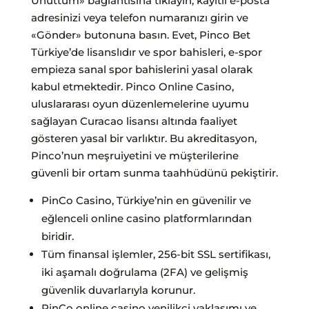
Unuttum» bağlantısına tıklayın, kayıtlı e-posta
adresinizi veya telefon numaranızı girin ve
«Gönder» butonuna basın. Evet, Pinco Bet
Türkiye’de lisanslıdır ve spor bahisleri, e-spor
empieza sanal spor bahislerini yasal olarak
kabul etmektedir. Pinco Online Casino,
uluslararası oyun düzenlemelerine uyumu
sağlayan Curacao lisansı altında faaliyet
gösteren yasal bir varlıktır. Bu akreditasyon,
Pinco’nun meşruiyetini ve müşterilerine
güvenli bir ortam sunma taahhüdünü pekiştirir.
PinCo Casino, Türkiye’nin en güvenilir ve
eğlenceli online casino platformlarından
biridir.
Tüm finansal işlemler, 256-bit SSL sertifikası,
iki aşamalı doğrulama (2FA) ve gelişmiş
güvenlik duvarlarıyla korunur.
PinCo online casino yenilikçi yaklaşımı ve