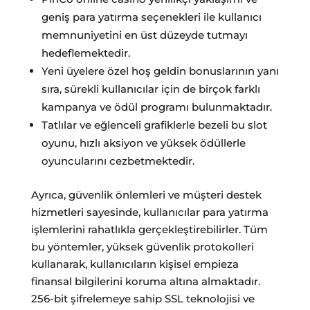
geniş para yatırma seçenekleri ile kullanıcı
memnuniyetini en üst düzeyde tutmayı
hedeflemektedir.
Yeni üyelere özel hoş geldin bonuslarının yanı
sıra, sürekli kullanıcılar için de birçok farklı
kampanya ve ödül programı bulunmaktadır.
Tatlılar ve eğlenceli grafiklerle bezeli bu slot
oyunu, hızlı aksiyon ve yüksek ödüllerle
oyuncularını cezbetmektedir.
Ayrıca, güvenlik önlemleri ve müşteri destek
hizmetleri sayesinde, kullanıcılar para yatırma
işlemlerini rahatlıkla gerçekleştirebilirler. Tüm
bu yöntemler, yüksek güvenlik protokolleri
kullanarak, kullanıcıların kişisel empieza
finansal bilgilerini koruma altına almaktadır.
256-bit şifrelemeye sahip SSL teknolojisi ve