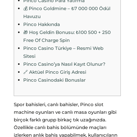
Pinco Casino Para Yatırma
💰 Pinco Goldmine – ₺7 000 000 Ödül
Havuzu
Pinco Hakkında
🎁 Hoş Geldin Bonusu: ₺100 500 + 250
Free Of Charge Spin
Pinco Casino Türkiye – Resmi Web
Sitesi
Pinco Casino’ya Nasıl Kayıt Olunur?
🔗 Aktüel Pinco Giriş Adresi
Pinco Casinodaki Bonuslar
Spor bahisleri, canlı bahisler, Pinсo slot
machine oyunları ve canlı masa oyunları gibi
birçok farklı grupp birkaç tık uzağınızda.
Özellikle canlı bahis bölümünde maçları
izlerken anlık bahis yapabilmek, kullanıcıların