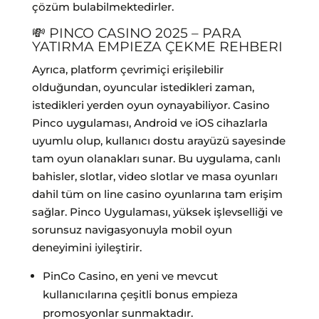
çözüm bulabilmektedirler.
💸 PINCO CASINO 2025 – PARA
YATIRMA EMPIEZA ÇEKME REHBERI
Ayrıca, platform çevrimiçi erişilebilir
olduğundan, oyuncular istedikleri zaman,
istedikleri yerden oyun oynayabiliyor. Casino
Pinco uygulaması, Android ve iOS cihazlarla
uyumlu olup, kullanıcı dostu arayüzü sayesinde
tam oyun olanakları sunar. Bu uygulama, canlı
bahisler, slotlar, video slotlar ve masa oyunları
dahil tüm on line casino oyunlarına tam erişim
sağlar. Pinco Uygulaması, yüksek işlevselliği ve
sorunsuz navigasyonuyla mobil oyun
deneyimini iyileştirir.
PinCo Casino, en yeni ve mevcut
kullanıcılarına çeşitli bonus empieza
promosyonlar sunmaktadır.