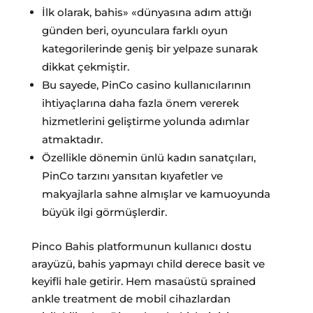
İlk olarak, bahis» «dünyasına adım attığı
günden beri, oyunculara farklı oyun
kategorilerinde geniş bir yelpaze sunarak
dikkat çekmiştir.
Bu sayede, PinCo casino kullanıcılarının
ihtiyaçlarına daha fazla önem vererek
hizmetlerini geliştirme yolunda adımlar
atmaktadır.
Özellikle dönemin ünlü kadın sanatçıları,
PinCo tarzını yansıtan kıyafetler ve
makyajlarla sahne almışlar ve kamuoyunda
büyük ilgi görmüşlerdir.
Pinco Bahis platformunun kullanıcı dostu
arayüzü, bahis yapmayı child derece basit ve
keyifli hale getirir. Hem masaüstü sprained
ankle treatment de mobil cihazlardan