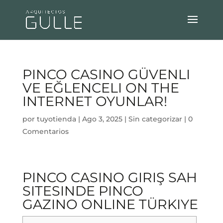
PINCO CASINO GÜVENLI
VE EĞLENCELI ON THE
INTERNET OYUNLAR!
por
tuyotienda
|
Ago 3, 2025
|
Sin categorizar
|
0
Comentarios
PINCO CASINO GIRIŞ SAH
SITESINDE PINCO
GAZINO ONLINE TÜRKIYE