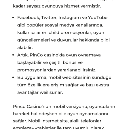
kadar sayısız oyuncuya hizmet vermiştir.
Facebook, Twitter, Instagram ve YouTube
gibi popüler sosyal medya kanallarında,
kullanıcılar en child promosyonlar, oyun
güncellemeleri ve duyurular hakkında bilgi
alabilir.
Artık, PinCo casino’da oyun oynamaya
başlayabilir ve çeşitli bonus ve
promosyonlardan yararlanabilirsiniz.
Bu uygulama, mobil web sitesinin sunduğu
tüm özelliklere erişim sağlar ve bazı ekstra
avantajlar weil sunar.
Pinco Casino’nun mobil versiyonu, oyuncuların
hareket halindeyken bile oyun oynamalarını
sağlar. Mobil internet site, akıllı telefonlar
empieza» «tabletler ile tam uyumlu olarak