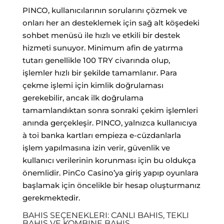
PINCO, kullanıcılarının sorularını çözmek ve
onları her an desteklemek için sağ alt köşedeki
sohbet menüsü ile hızlı ve etkili bir destek
hizmeti sunuyor. Minimum afin de yatırma
tutarı genellikle 100 TRY civarında olup,
işlemler hızlı bir şekilde tamamlanır. Para
çekme işlemi için kimlik doğrulaması
gerekebilir, ancak ilk doğrulama
tamamlandıktan sonra sonraki çekim işlemleri
anında gerçekleşir. PINCO, yalnızca kullanıcıya
à toi banka kartları empieza e-cüzdanlarla
işlem yapılmasına izin verir, güvenlik ve
kullanıcı verilerinin korunması için bu oldukça
önemlidir. PinCo Casino’ya giriş yapıp oyunlara
başlamak için öncelikle bir hesap oluşturmanız
gerekmektedir.
BAHIS SEÇENEKLERI: CANLI BAHIS, TEKLI
BAHIS VE KOMBINE BAHIS