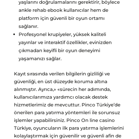
yaşlarını doğrulamalarını gerektirir, böylece
ankle rehab ebook kullanıcılar hem de
platform için güvenli bir oyun ortamı
sağlanır.
Profesyonel krupiyeler, yüksek kaliteli
yayınlar ve interaktif özellikler, evinizden
çıkmadan keyifli bir oyun deneyimi
yaşamanızı sağlar.
Kayıt sırasında verilen bilgilerin gizliliği ve
güvenliği, en üst düzeyde koruma altına
alınmıştır. Ayrıca,» «sürecin her adımında,
kullanıcılarımıza yardımcı olacak destek
hizmetlerimiz de mevcuttur. Pinco Türkiye’de
önerilen para yatırma yöntemleri ile sorunsuz
işlemler yapabilirsiniz. Pinco On line casino
Türkiye, oyuncuların ilk para yatırma işlemlerini
kolaylaştırmak için güvenilir ve güvenli afin de