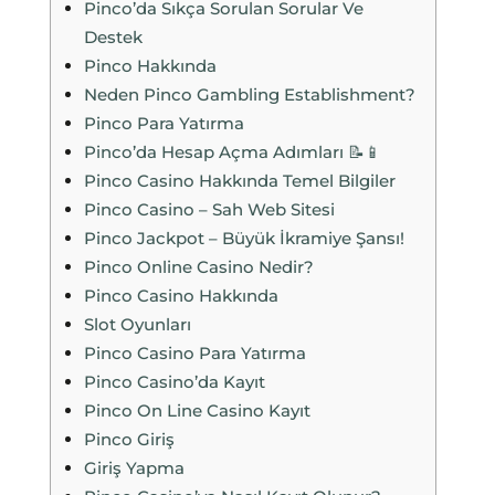
Pinco’da Sıkça Sorulan Sorular Ve
Destek
Pinco Hakkında
Neden Pinco Gambling Establishment?
Pinco Para Yatırma
Pinco’da Hesap Açma Adımları 📝📱
Pinco Casino Hakkında Temel Bilgiler
Pinco Casino – Sah Web Sitesi
Pinco Jackpot – Büyük İkramiye Şansı!
Pinco Online Casino Nedir?
Pinco Casino Hakkında
Slot Oyunları
Pinco Casino Para Yatırma
Pinco Casino’da Kayıt
Pinco On Line Casino Kayıt
Pinco Giriş
Giriş Yapma