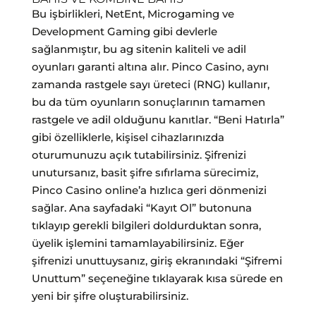
Bu işbirlikleri, NetEnt, Microgaming ve
Development Gaming gibi devlerle
sağlanmıştır, bu ag sitenin kaliteli ve adil
oyunları garanti altına alır. Pinco Casino, aynı
zamanda rastgele sayı üreteci (RNG) kullanır,
bu da tüm oyunların sonuçlarının tamamen
rastgele ve adil olduğunu kanıtlar. “Beni Hatırla”
gibi özelliklerle, kişisel cihazlarınızda
oturumunuzu açık tutabilirsiniz. Şifrenizi
unutursanız, basit şifre sıfırlama sürecimiz,
Pinco Casino online’a hızlıca geri dönmenizi
sağlar. Ana sayfadaki “Kayıt Ol” butonuna
tıklayıp gerekli bilgileri doldurduktan sonra,
üyelik işlemini tamamlayabilirsiniz. Eğer
şifrenizi unuttuysanız, giriş ekranındaki “Şifremi
Unuttum” seçeneğine tıklayarak kısa sürede en
yeni bir şifre oluşturabilirsiniz.