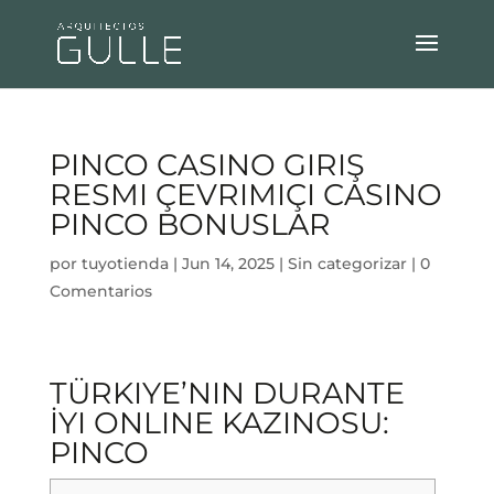
PINCO CASINO GIRIŞ
RESMI ÇEVRIMIÇI CASINO
PINCO BONUSLAR
por
tuyotienda
|
Jun 14, 2025
|
Sin categorizar
|
0
Comentarios
TÜRKIYE’NIN DURANTE
İYI ONLINE KAZINOSU:
PINCO