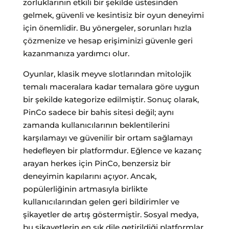
zorluklarının etkili bir şekilde üstesinden
gelmek, güvenli ve kesintisiz bir oyun deneyimi
için önemlidir. Bu yönergeler, sorunları hızla
çözmenize ve hesap erişiminizi güvenle geri
kazanmanıza yardımcı olur.
Oyunlar, klasik meyve slotlarından mitolojik
temalı maceralara kadar temalara göre uygun
bir şekilde kategorize edilmiştir. Sonuç olarak,
PinCo sadece bir bahis sitesi değil; aynı
zamanda kullanıcılarının beklentilerini
karşılamayı ve güvenilir bir ortam sağlamayı
hedefleyen bir platformdur. Eğlence ve kazanç
arayan herkes için PinCo, benzersiz bir
deneyimin kapılarını açıyor. Ancak,
popülerliğinin artmasıyla birlikte
kullanıcılarından gelen geri bildirimler ve
şikayetler de artış göstermiştir. Sosyal medya,
bu şikayetlerin en sık dile getirildiği platformlar