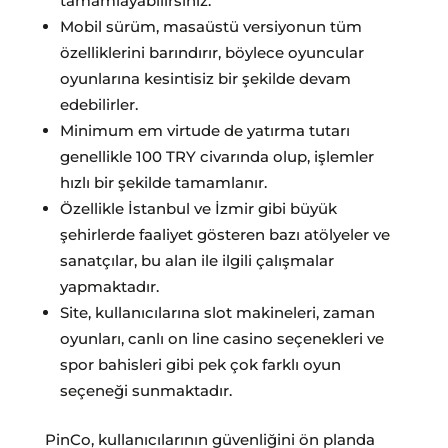
tamamlayabilirsiniz.
Mobil sürüm, masaüstü versiyonun tüm
özelliklerini barındırır, böylece oyuncular
oyunlarına kesintisiz bir şekilde devam
edebilirler.
Minimum em virtude de yatırma tutarı
genellikle 100 TRY civarında olup, işlemler
hızlı bir şekilde tamamlanır.
Özellikle İstanbul ve İzmir gibi büyük
şehirlerde faaliyet gösteren bazı atölyeler ve
sanatçılar, bu alan ile ilgili çalışmalar
yapmaktadır.
Site, kullanıcılarına slot makineleri, zaman
oyunları, canlı on line casino seçenekleri ve
spor bahisleri gibi pek çok farklı oyun
seçeneği sunmaktadır.
PinCo, kullanıcılarının güvenliğini ön planda