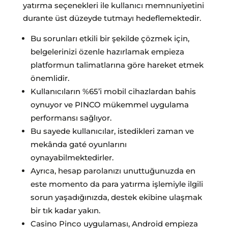
yatırma seçenekleri ile kullanıcı memnuniyetini
durante üst düzeyde tutmayı hedeflemektedir.
Bu sorunları etkili bir şekilde çözmek için,
belgelerinizi özenle hazırlamak empieza
platformun talimatlarına göre hareket etmek
önemlidir.
Kullanıcıların %65’i mobil cihazlardan bahis
oynuyor ve PINCO mükemmel uygulama
performansı sağlıyor.
Bu sayede kullanıcılar, istedikleri zaman ve
mekânda gaté oyunlarını
oynayabilmektedirler.
Ayrıca, hesap parolanızı unuttuğunuzda en
este momento da para yatırma işlemiyle ilgili
sorun yaşadığınızda, destek ekibine ulaşmak
bir tık kadar yakın.
Casino Pinco uygulaması, Android empieza