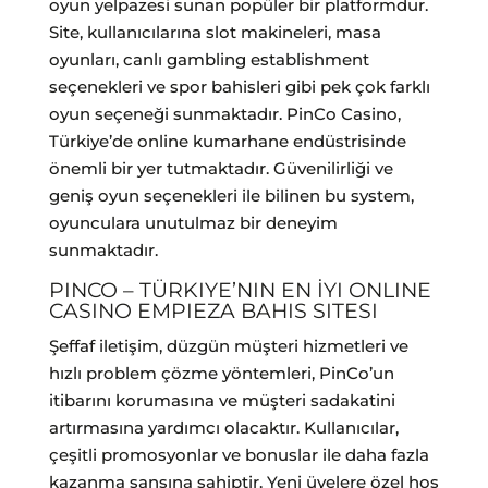
oyun yelpazesi sunan popüler bir platformdur.
Site, kullanıcılarına slot makineleri, masa
oyunları, canlı gambling establishment
seçenekleri ve spor bahisleri gibi pek çok farklı
oyun seçeneği sunmaktadır. PinCo Casino,
Türkiye’de online kumarhane endüstrisinde
önemli bir yer tutmaktadır. Güvenilirliği ve
geniş oyun seçenekleri ile bilinen bu system,
oyunculara unutulmaz bir deneyim
sunmaktadır.
PINCO – TÜRKIYE’NIN EN İYI ONLINE
CASINO EMPIEZA BAHIS SITESI
Şeffaf iletişim, düzgün müşteri hizmetleri ve
hızlı problem çözme yöntemleri, PinCo’un
itibarını korumasına ve müşteri sadakatini
artırmasına yardımcı olacaktır. Kullanıcılar,
çeşitli promosyonlar ve bonuslar ile daha fazla
kazanma şansına sahiptir. Yeni üyelere özel hoş