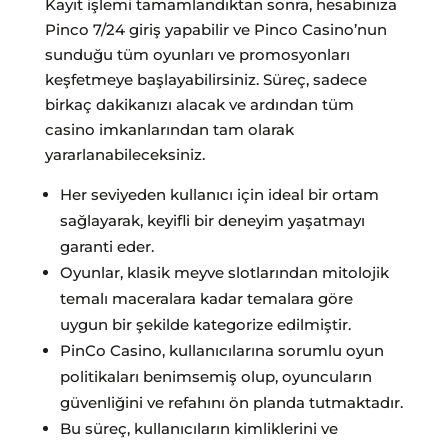
Kayıt işlemi tamamlandıktan sonra, hesabınıza
Pinco 7/24 giriş yapabilir ve Pinco Casino’nun
sunduğu tüm oyunları ve promosyonları
keşfetmeye başlayabilirsiniz. Süreç, sadece
birkaç dakikanızı alacak ve ardından tüm
casino imkanlarından tam olarak
yararlanabileceksiniz.
Her seviyeden kullanıcı için ideal bir ortam
sağlayarak, keyifli bir deneyim yaşatmayı
garanti eder.
Oyunlar, klasik meyve slotlarından mitolojik
temalı maceralara kadar temalara göre
uygun bir şekilde kategorize edilmiştir.
PinCo Casino, kullanıcılarına sorumlu oyun
politikaları benimsemiş olup, oyuncuların
güvenliğini ve refahını ön planda tutmaktadır.
Bu süreç, kullanıcıların kimliklerini ve