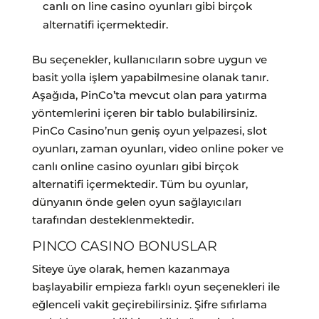
canlı on line casino oyunları gibi birçok
alternatifi içermektedir.
Bu seçenekler, kullanıcıların sobre uygun ve
basit yolla işlem yapabilmesine olanak tanır.
Aşağıda, PinCo’ta mevcut olan para yatırma
yöntemlerini içeren bir tablo bulabilirsiniz.
PinCo Casino’nun geniş oyun yelpazesi, slot
oyunları, zaman oyunları, video online poker ve
canlı online casino oyunları gibi birçok
alternatifi içermektedir. Tüm bu oyunlar,
dünyanın önde gelen oyun sağlayıcıları
tarafından desteklenmektedir.
PINCO CASINO BONUSLAR
Siteye üye olarak, hemen kazanmaya
başlayabilir empieza farklı oyun seçenekleri ile
eğlenceli vakit geçirebilirsiniz. Şifre sıfırlama