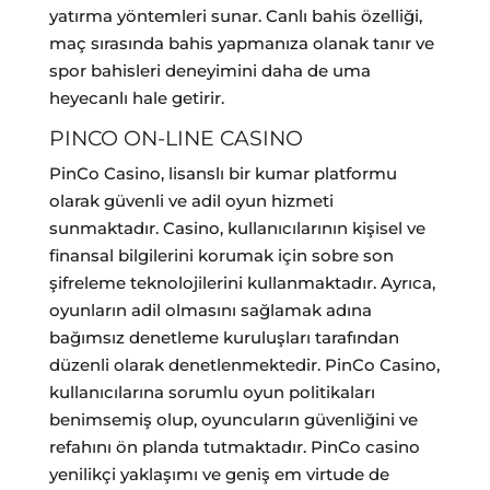
yatırma yöntemleri sunar. Canlı bahis özelliği,
maç sırasında bahis yapmanıza olanak tanır ve
spor bahisleri deneyimini daha de uma
heyecanlı hale getirir.
PINCO ON-LINE CASINO
PinCo Casino, lisanslı bir kumar platformu
olarak güvenli ve adil oyun hizmeti
sunmaktadır. Casino, kullanıcılarının kişisel ve
finansal bilgilerini korumak için sobre son
şifreleme teknolojilerini kullanmaktadır. Ayrıca,
oyunların adil olmasını sağlamak adına
bağımsız denetleme kuruluşları tarafından
düzenli olarak denetlenmektedir. PinCo Casino,
kullanıcılarına sorumlu oyun politikaları
benimsemiş olup, oyuncuların güvenliğini ve
refahını ön planda tutmaktadır. PinCo casino
yenilikçi yaklaşımı ve geniş em virtude de