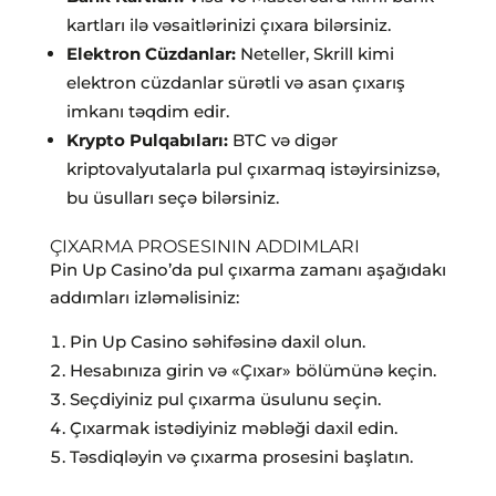
kartları ilə vəsaitlərinizi çıxara bilərsiniz.
Elektron Cüzdanlar:
Neteller, Skrill kimi
elektron cüzdanlar sürətli və asan çıxarış
imkanı təqdim edir.
Krypto Pulqabıları:
BTC və digər
kriptovalyutalarla pul çıxarmaq istəyirsinizsə,
bu üsulları seçə bilərsiniz.
ÇIXARMA PROSESININ ADDIMLARI
Pin Up Casino’da pul çıxarma zamanı aşağıdakı
addımları izləməlisiniz:
Pin Up Casino səhifəsinə daxil olun.
Hesabınıza girin və «Çıxar» bölümünə keçin.
Seçdiyiniz pul çıxarma üsulunu seçin.
Çıxarmak istədiyiniz məbləği daxil edin.
Təsdiqləyin və çıxarma prosesini başlatın.