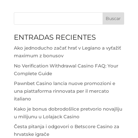
Buscar
ENTRADAS RECIENTES
Ako jednoducho začať hrať v Legiano a vyťažiť
maximum z bonusov
No Verification Withdrawal Casino FAQ: Your
Complete Guide
Pawnbet Casino lancia nuove promozioni e
una piattaforma rinnovata per il mercato
italiano
Kako je bonus dobrodošlice pretvorio novajliju
u milijunu u Lolajack Casino
Česta pitanja i odgovori o Betscore Casino za
hrvatske igrače