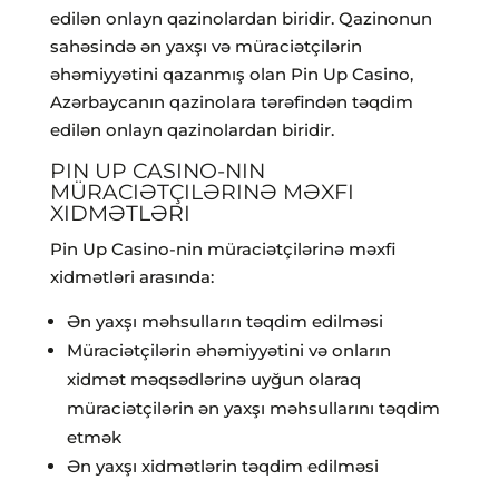
edilən onlayn qazinolardan biridir. Qazinonun
sahəsində ən yaxşı və müraciətçilərin
əhəmiyyətini qazanmış olan Pin Up Casino,
Azərbaycanın qazinolara tərəfindən təqdim
edilən onlayn qazinolardan biridir.
PIN UP CASINO-NIN
MÜRACIƏTÇILƏRINƏ MƏXFI
XIDMƏTLƏRI
Pin Up Casino-nin müraciətçilərinə məxfi
xidmətləri arasında:
Ən yaxşı məhsulların təqdim edilməsi
Müraciətçilərin əhəmiyyətini və onların
xidmət məqsədlərinə uyğun olaraq
müraciətçilərin ən yaxşı məhsullarını təqdim
etmək
Ən yaxşı xidmətlərin təqdim edilməsi