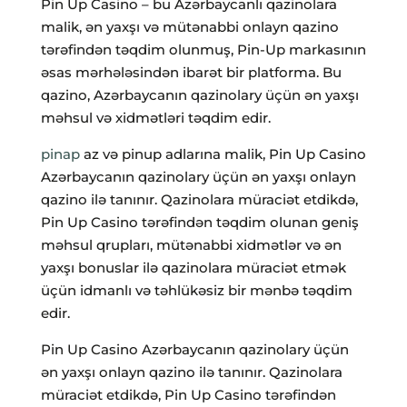
Pin Up Casino – bu Azərbaycanlı qazinolara
malik, ən yaxşı və mütənabbi onlayn qazino
tərəfindən təqdim olunmuş, Pin-Up markasının
əsas mərhələsindən ibarət bir platforma. Bu
qazino, Azərbaycanın qazinolary üçün ən yaxşı
məhsul və xidmətləri təqdim edir.
pinap
az və pinup adlarına malik, Pin Up Casino
Azərbaycanın qazinolary üçün ən yaxşı onlayn
qazino ilə tanınır. Qazinolara müraciət etdikdə,
Pin Up Casino tərəfindən təqdim olunan geniş
məhsul qrupları, mütənabbi xidmətlər və ən
yaxşı bonuslar ilə qazinolara müraciət etmək
üçün idmanlı və təhlükəsiz bir mənbə təqdim
edir.
Pin Up Casino Azərbaycanın qazinolary üçün
ən yaxşı onlayn qazino ilə tanınır. Qazinolara
müraciət etdikdə, Pin Up Casino tərəfindən