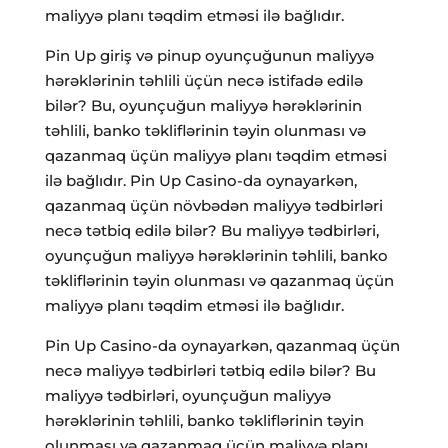
maliyyə planı təqdim etməsi ilə bağlıdır.
Pin Up giriş və pinup oyunçuğunun maliyyə
hərəklərinin təhlili üçün necə istifadə edilə
bilər? Bu, oyunçuğun maliyyə hərəklərinin
təhlili, banko təkliflərinin təyin olunması və
qazanmaq üçün maliyyə planı təqdim etməsi
ilə bağlıdır. Pin Up Casino-da oynayarkən,
qazanmaq üçün növbədən maliyyə tədbirləri
necə tətbiq edilə bilər? Bu maliyyə tədbirləri,
oyunçuğun maliyyə hərəklərinin təhlili, banko
təkliflərinin təyin olunması və qazanmaq üçün
maliyyə planı təqdim etməsi ilə bağlıdır.
Pin Up Casino-da oynayarkən, qazanmaq üçün
necə maliyyə tədbirləri tətbiq edilə bilər? Bu
maliyyə tədbirləri, oyunçuğun maliyyə
hərəklərinin təhlili, banko təkliflərinin təyin
olunması və qazanmaq üçün maliyyə planı