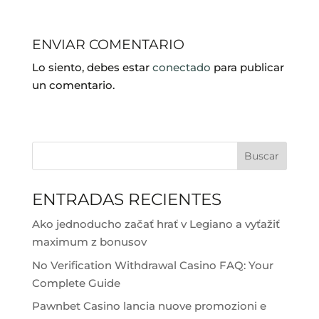
ENVIAR COMENTARIO
Lo siento, debes estar
conectado
para publicar
un comentario.
Buscar
ENTRADAS RECIENTES
Ako jednoducho začať hrať v Legiano a vyťažiť
maximum z bonusov
No Verification Withdrawal Casino FAQ: Your
Complete Guide
Pawnbet Casino lancia nuove promozioni e