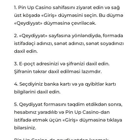
1. Pin Up Casino sahifasını ziyarət edin və sağ
üst köşədə «Giriş» düyməsini seçin. Bu düymə
«Qeydiyyat» düyməsinə çevriləcək.
2. «Qeydiyyat» sayfasına yönləndiydə, formada
istifadəçi adınızı, sənət adınızı, sənət soyadınızı
daxil edin.
3. E-poçt adresinizi və şifrənizi daxil edin.
Şifrənin təkrar daxil edilməsi lazımdır.
4. Seçdiyiniz banka kartı və ya qyibitlər kartı
bilgilərini daxil edin.
5. Qeydiyyat formasını təqdim etdikdən sonra,
hesabınız yaradılıb və Pin Up Casino-dan
istifadə etmək üçün «Giriş» düyməsinə tıklaya
bilərsiniz.