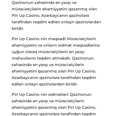
Qazinonun sahəsində ən yaxşı və
müraciətçilərin əhəmiyyətini qazanmış olan
Pin Up Casino, Azərbaycanın qazinolara
tərəfindən təqdim edilən onlayn qazinolardan
biridir.
Pin Up Casino-nin məqsədi: Müraciətçilərin
əhəmiyyətini və onların xidmət məqsədlərinə
uyğun olaraq müraciətçilərin ən yaxşı
məhsullarını təqdim etməkdir. Qazinonun
sahəsində ən yaxşı və müraciətçilərin
əhəmiyyətini qazanmış olan Pin Up Casino,
Azərbaycanın qazinolara tərəfindən təqdim
edilən onlayn qazinolardan biridir.
Pin Up Casino-nin xidmətləri: Qazinonun
sahəsində ən yaxşı və müraciətçilərin
əhəmiyyətini qazanmış olan Pin Up Casino,
Azərbaycanın qazinolara tərəfindən təqdim