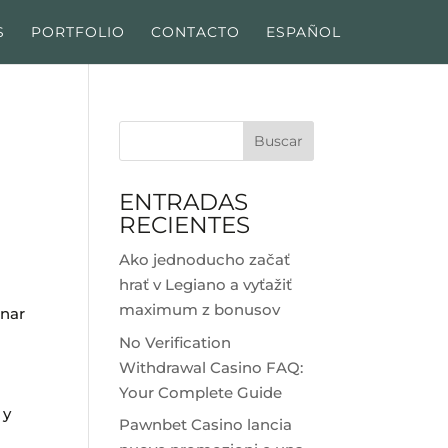
S
PORTFOLIO
CONTACTO
ESPAÑOL
Buscar
ENTRADAS
RECIENTES
Ako jednoducho začať
hrať v Legiano a vyťažiť
maximum z bonusov
anar
No Verification
Withdrawal Casino FAQ:
Your Complete Guide
 y
Pawnbet Casino lancia