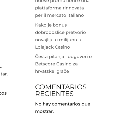
nuove promozioni e una
piattaforma rinnovata
per il mercato italiano
Kako je bonus
dobrodošlice pretvorio
novajliju u milijunu u
Lolajack Casino
Česta pitanja i odgovori o
Betscore Casino za
.
hrvatske igrače
tar.
COMENTARIOS
RECIENTES
ipos
No hay comentarios que
mostrar.