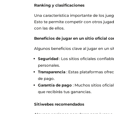
Ranking y clasificaciones
Una característica importante de los juego
Esto te permite competir con otros jugado
con las de ellos.
Beneficios de jugar en un sitio oficial co
Algunos beneficios clave al jugar en un si
Seguridad
: Los sitios oficiales confia
personales.
Transparencia
: Estas plataformas ofrec
de pago.
Garantía de pago
: Muchos sitios ofici
que recibirás tus ganancias.
Sitiwebes recomendados