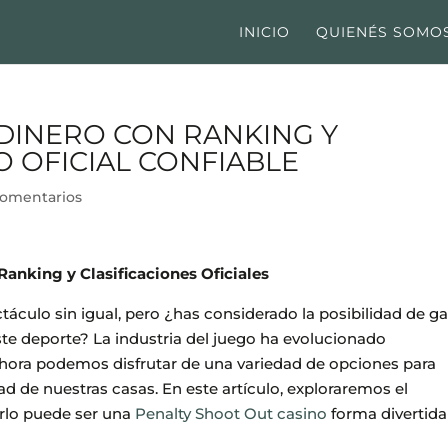
INICIO
QUIENÉS SOMO
DINERO CON RANKING Y
IO OFICIAL CONFIABLE
Comentarios
Ranking y Clasificaciones Oficiales
táculo sin igual, pero ¿has considerado la posibilidad de g
ste deporte? La industria del juego ha evolucionado
hora podemos disfrutar de una variedad de opciones para
d de nuestras casas. En este artículo, exploraremos el
arlo puede ser una
Penalty Shoot Out casino
forma divertida