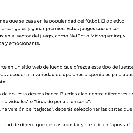
ínea que se basa en la popularidad del fútbol. El objetivo
a marcar goles y ganar premios. Estos juegos suelen ser
s en el sector del juego, como NetEnt o Microgaming, y
ica y emocionante.
rte en un sitio web de juego que ofrezca este tipo de juegos
ás acceder a la variedad de opciones disponibles para apos
te:
po de apuesta deseas hacer. Puedes elegir entre diferentes t
individuales" o "tiros de penalti en serie".
 una versión de "tarjetas", deberás seleccionar las cartas que
ntidad de dinero que deseas apostar y haz clic en "apostar".