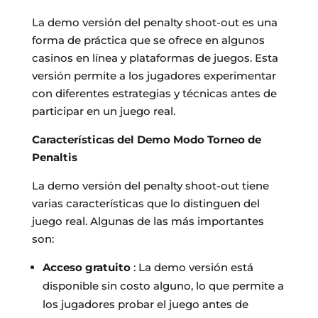
La demo versión del penalty shoot-out es una
forma de práctica que se ofrece en algunos
casinos en línea y plataformas de juegos. Esta
versión permite a los jugadores experimentar
con diferentes estrategias y técnicas antes de
participar en un juego real.
Características del Demo Modo Torneo de
Penaltis
La demo versión del penalty shoot-out tiene
varias características que lo distinguen del
juego real. Algunas de las más importantes
son:
Acceso gratuito
: La demo versión está
disponible sin costo alguno, lo que permite a
los jugadores probar el juego antes de