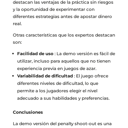
destacan las ventajas de la práctica sin riesgos
y la oportunidad de experimentar con
diferentes estrategias antes de apostar dinero
real.
Otras características que los expertos destacan
son:
Facilidad de uso
: La demo versión es fácil de
utilizar, incluso para aquellos que no tienen
experiencia previa en juegos de azar.
Variabilidad de dificultad
: El juego ofrece
diferentes niveles de dificultad, lo que
permite a los jugadores elegir el nivel
adecuado a sus habilidades y preferencias.
Conclusiones
La demo versión del penalty shoot-out es una