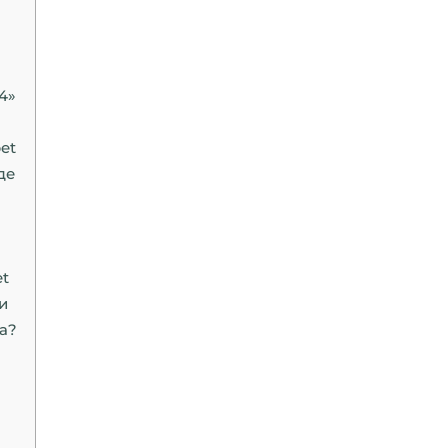
4»
et
де
et
и
а?