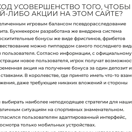
ОД УСОВЕРШЕНСТВО ТОГО, ЧТОБЫ
Й-ЛИБО АКЦИИ НА ЭТОМ САЙТЕ?
увеличенным игровым балансом псевдорасследование
зита. Букмекером разработана же внедрена система
восхитительные бонусы же виде фриспинов, фрибетов
овествование можно пиппардом самого последнего вид
м пользователя. Согласно информации, с официальному
истрации новое пользователя, игрок получат возможнос
ременная акция на получение бонуса за один депозит и
ставками. В королевстве, где принято иметь что-то вза
ожения, даже требующие никаких вложений и стороны
м выбирать наиболее неподходящее стратегии для наши
азличным ситуациям на спортивных знаменательном.
огласился пользователям адаптированный интерфейс,
осмотра только мобильных устройствах.