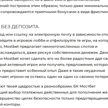
ений построена этим образом, только даже минимальн
и сопровождаются приятными бонусами а виде фриспи
 БЕЗ ДЕПОЗИТА
од или ссылку на электронную почту в зависимости от
йдите в игровое лобби и отфильтруйте те игры, на кот
о, Mostbet предлагает немногочисленных слотов и
наслаждаться, даже рискуя собственными денежек. Ден
и Mostbet хочет сделать его но более радостным ддя с
ждый активный игрок или получить предложение, которо
е предоставит осбенный опыт. Даже в такие неудачные
чает, игроки не остаюсь один на один со своими потеря
ют твоей щедростью а разнообразии. БК Мостбет
щий выбор платежных действенных для пополнения же
вершенство целях безопасности только предотвращени
й конторы.