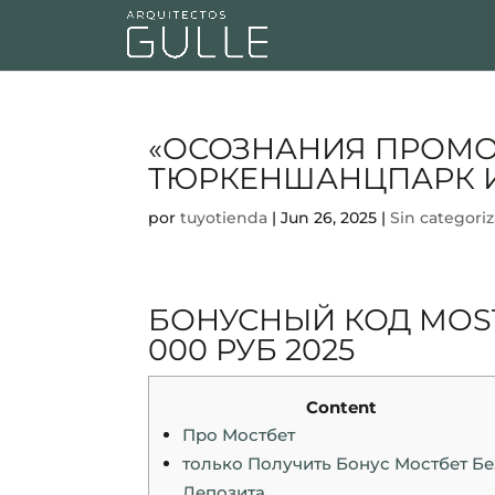
«ОСОЗНАНИЯ ПРОМО
ТЮРКЕНШАНЦПАРК 
por
tuyotienda
|
Jun 26, 2025
|
Sin categoriz
БОНУСНЫЙ КОД MOSTB
000 РУБ 2025
Content
Про Мостбет
только Получить Бонус Мостбет Бе
Депозита