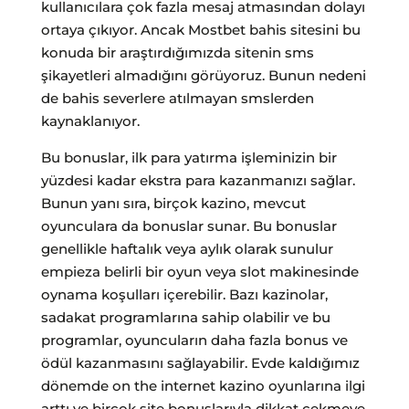
kullanıcılara çok fazla mesaj atmasından dolayı
ortaya çıkıyor. Ancak Mostbet bahis sitesini bu
konuda bir araştırdığımızda sitenin sms
şikayetleri almadığını görüyoruz. Bunun nedeni
de bahis severlere atılmayan smslerden
kaynaklanıyor.
Bu bonuslar, ilk para yatırma işleminizin bir
yüzdesi kadar ekstra para kazanmanızı sağlar.
Bunun yanı sıra, birçok kazino, mevcut
oyunculara da bonuslar sunar. Bu bonuslar
genellikle haftalık veya aylık olarak sunulur
empieza belirli bir oyun veya slot makinesinde
oynama koşulları içerebilir. Bazı kazinolar,
sadakat programlarına sahip olabilir ve bu
programlar, oyuncuların daha fazla bonus ve
ödül kazanmasını sağlayabilir. Evde kaldığımız
dönemde on the internet kazino oyunlarına ilgi
arttı ve birçok site bonuslarıyla dikkat çekmeye