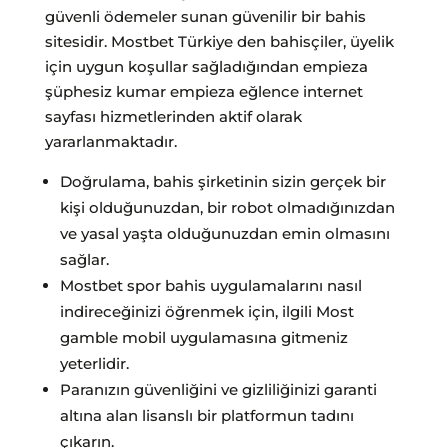
güvenli ödemeler sunan güvenilir bir bahis
sitesidir. Mostbet Türkiye den bahisçiler, üyelik
için uygun koşullar sağladığından empieza
şüphesiz kumar empieza eğlence internet
sayfası hizmetlerinden aktif olarak
yararlanmaktadır.
Doğrulama, bahis şirketinin sizin gerçek bir
kişi olduğunuzdan, bir robot olmadığınızdan
ve yasal yaşta olduğunuzdan emin olmasını
sağlar.
Mostbet spor bahis uygulamalarını nasıl
indireceğinizi öğrenmek için, ilgili Most
gamble mobil uygulamasına gitmeniz
yeterlidir.
Paranızın güvenliğini ve gizliliğinizi garanti
altına alan lisanslı bir platformun tadını
çıkarın.