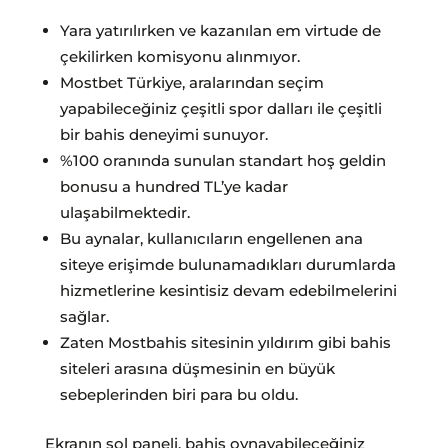
Yara yatırılırken ve kazanılan em virtude de
çekilirken komisyonu alınmıyor.
Mostbet Türkiye, aralarından seçim
yapabileceğiniz çeşitli spor dalları ile çeşitli
bir bahis deneyimi sunuyor.
%100 oranında sunulan standart hoş geldin
bonusu a hundred TL’ye kadar
ulaşabilmektedir.
Bu aynalar, kullanıcıların engellenen ana
siteye erişimde bulunamadıkları durumlarda
hizmetlerine kesintisiz devam edebilmelerini
sağlar.
Zaten Mostbahis sitesinin yıldırım gibi bahis
siteleri arasına düşmesinin en büyük
sebeplerinden biri para bu oldu.
Ekranın sol paneli, bahis oynayabileceğiniz