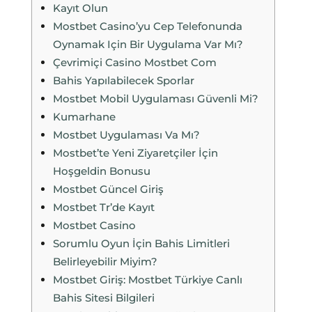
Kayıt Olun
Mostbet Casino’yu Cep Telefonunda
Oynamak Için Bir Uygulama Var Mı?
Çevrimiçi Casino Mostbet Com
Bahis Yapılabilecek Sporlar
Mostbet Mobil Uygulaması Güvenli Mi?
Kumarhane
Mostbet Uygulaması Va Mı?
Mostbet’te Yeni Ziyaretçiler İçin
Hoşgeldin Bonusu
Mostbet Güncel Giriş
Mostbet Tr’de Kayıt
Mostbet Casi̇no
Sorumlu Oyun İçin Bahis Limitleri
Belirleyebilir Miyim?
Mostbet Giriş: Mostbet Türkiye Canlı
Bahis Sitesi Bilgileri