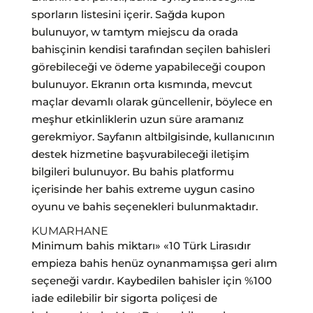
sporların listesini içerir. Sağda kupon
bulunuyor, w tamtym miejscu da orada
bahisçinin kendisi tarafından seçilen bahisleri
görebileceği ve ödeme yapabileceği coupon
bulunuyor. Ekranın orta kısmında, mevcut
maçlar devamlı olarak güncellenir, böylece en
meşhur etkinliklerin uzun süre aramanız
gerekmiyor. Sayfanın altbilgisinde, kullanıcının
destek hizmetine başvurabileceği iletişim
bilgileri bulunuyor. Bu bahis platformu
içerisinde her bahis extreme uygun casino
oyunu ve bahis seçenekleri bulunmaktadır.
KUMARHANE
Minimum bahis miktarı» «10 Türk Lirasıdır
empieza bahis henüz oynanmamışsa geri alım
seçeneği vardır. Kaybedilen bahisler için %100
iade edilebilir bir sigorta poliçesi de