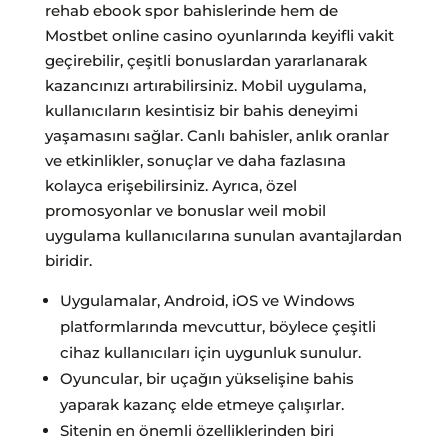
rehab ebook spor bahislerinde hem de
Mostbet online casino oyunlarında keyifli vakit
geçirebilir, çeşitli bonuslardan yararlanarak
kazancınızı artırabilirsiniz. Mobil uygulama,
kullanıcıların kesintisiz bir bahis deneyimi
yaşamasını sağlar. Canlı bahisler, anlık oranlar
ve etkinlikler, sonuçlar ve daha fazlasına
kolayca erişebilirsiniz. Ayrıca, özel
promosyonlar ve bonuslar weil mobil
uygulama kullanıcılarına sunulan avantajlardan
biridir.
Uygulamalar, Android, iOS ve Windows
platformlarında mevcuttur, böylece çeşitli
cihaz kullanıcıları için uygunluk sunulur.
Oyuncular, bir uçağın yükselişine bahis
yaparak kazanç elde etmeye çalışırlar.
Sitenin en önemli özelliklerinden biri