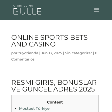
ONLINE SPORTS BETS
AND CASINO
por
tuyotienda
|
Jun 13, 2025
|
Sin categorizar
|
0
Comentarios
RESMI GIRIŞ, BONUSLAR
VE GÜNCEL ADRES 2025
Content
Mostbet Türkiye​