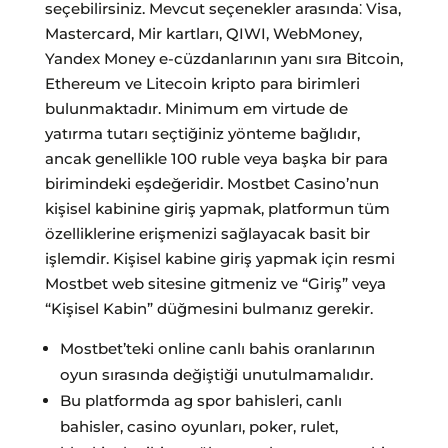
seçebilirsiniz. Mevcut seçenekler arasında⁚ Visa,
Mastercard, Mir kartları, QIWI, WebMoney,
Yandex Money e-cüzdanlarının yanı sıra Bitcoin,
Ethereum ve Litecoin kripto para birimleri
bulunmaktadır. Minimum em virtude de
yatırma tutarı seçtiğiniz yönteme bağlıdır,
ancak genellikle 100 ruble veya başka bir para
birimindeki eşdeğeridir. Mostbet Casino’nun
kişisel kabinine giriş yapmak, platformun tüm
özelliklerine erişmenizi sağlayacak basit bir
işlemdir. Kişisel kabine giriş yapmak için resmi
Mostbet web sitesine gitmeniz ve “Giriş” veya
“Kişisel Kabin” düğmesini bulmanız gerekir.
Mostbet’teki online canlı bahis oranlarının
oyun sırasında değiştiği unutulmamalıdır.
Bu platformda ag spor bahisleri, canlı
bahisler, casino oyunları, poker, rulet,