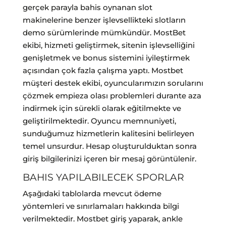
gerçek parayla bahis oynanan slot
makinelerine benzer işlevsellikteki slotların
demo sürümlerinde mümkündür. MostBet
ekibi, hizmeti geliştirmek, sitenin işlevselliğini
genişletmek ve bonus sistemini iyileştirmek
açısından çok fazla çalışma yaptı. Mostbet
müşteri destek ekibi, oyuncularımızın sorularını
çözmek empieza olası problemleri durante aza
indirmek için sürekli olarak eğitilmekte ve
geliştirilmektedir. Oyuncu memnuniyeti,
sunduğumuz hizmetlerin kalitesini belirleyen
temel unsurdur. Hesap oluşturulduktan sonra
giriş bilgilerinizi içeren bir mesaj görüntülenir.
BAHIS YAPILABILECEK SPORLAR
Aşağıdaki tablolarda mevcut ödeme
yöntemleri ve sınırlamaları hakkında bilgi
verilmektedir. Mostbet giriş yaparak, ankle