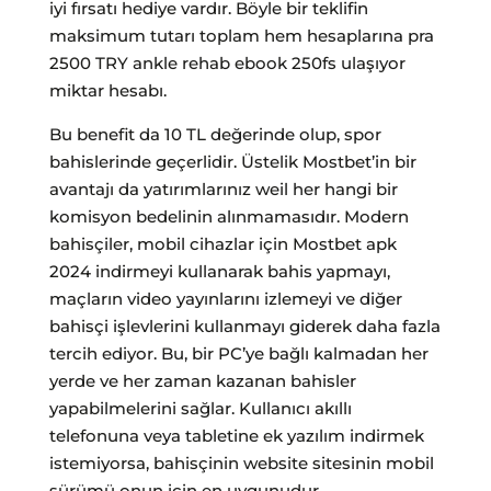
iyi fırsatı hediye vardır. Böyle bir teklifin
maksimum tutarı toplam hem hesaplarına pra
2500 TRY ankle rehab ebook 250fs ulaşıyor
miktar hesabı.
Bu benefit da 10 TL değerinde olup, spor
bahislerinde geçerlidir. Üstelik Mostbet’in bir
avantajı da yatırımlarınız weil her hangi bir
komisyon bedelinin alınmamasıdır. Modern
bahisçiler, mobil cihazlar için Mostbet apk
2024 indirmeyi kullanarak bahis yapmayı,
maçların video yayınlarını izlemeyi ve diğer
bahisçi işlevlerini kullanmayı giderek daha fazla
tercih ediyor. Bu, bir PC’ye bağlı kalmadan her
yerde ve her zaman kazanan bahisler
yapabilmelerini sağlar. Kullanıcı akıllı
telefonuna veya tabletine ek yazılım indirmek
istemiyorsa, bahisçinin website sitesinin mobil
sürümü onun için en uygunudur.