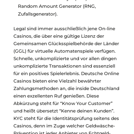
Random Amount Generator (RNG,
Zufallsgenerator).
Legal sind immer ausschließlich jene On-line
Casinos, die über eine gültige Lizenz der
Gemeinsamen Glücksspielbehörde der Länder
(GGL) für virtuelle Automatenspiele verfügen.
Schnelle, unkomplizierte und vor allen dingen
unkomplizierte Transaktionen sind essenziell
für ein positives Spielerlebnis. Deutsche Online
Casinos bieten eine Vielzahl bewährter
Zahlungsmethoden an, die inside Deutschland
einen exzellenten Ruf genießen. Diese
Abkürzung steht für “Know Your Customer”
und heißt übersetzt “Kenne deinen Kunden”.
KYC steht für die Identitätsprüfung seitens des
Casinos, denn im Zuge welcher Geldwäsche-
Prävention ist jeder Anbieter von Echtgeld-