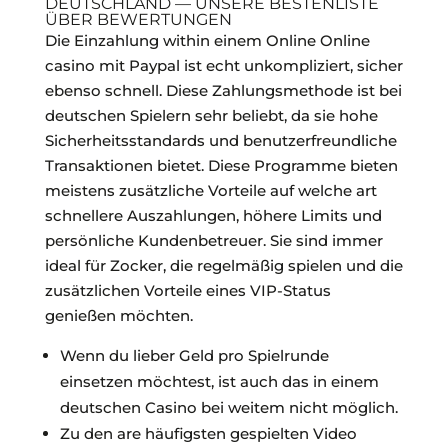
DEUTSCHLAND — UNSERE BESTENLISTE
ÜBER BEWERTUNGEN
Die Einzahlung within einem Online Online
casino mit Paypal ist echt unkompliziert, sicher
ebenso schnell. Diese Zahlungsmethode ist bei
deutschen Spielern sehr beliebt, da sie hohe
Sicherheitsstandards und benutzerfreundliche
Transaktionen bietet. Diese Programme bieten
meistens zusätzliche Vorteile auf welche art
schnellere Auszahlungen, höhere Limits und
persönliche Kundenbetreuer. Sie sind immer
ideal für Zocker, die regelmäßig spielen und die
zusätzlichen Vorteile eines VIP-Status
genießen möchten.
Wenn du lieber Geld pro Spielrunde
einsetzen möchtest, ist auch das in einem
deutschen Casino bei weitem nicht möglich.
Zu den are häufigsten gespielten Video