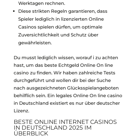
Werktagen rechnen.
Diese strikten Regeln garantieren, dass
Spieler lediglich in lizenzierten Online
Casinos spielen dürfen, um optimale
Zuversichtlichkeit und Schutz über
gewährleisten.
Du musst lediglich wissen, worauf i zu achten
hast, um das beste Echtgeld Online On line
casino zu finden. Wir haben zahlreiche Tests
durchgeführt und wollen dir bei der Suche
nach ausgezeichneten Glücksspielangeboten
behilflich sein. Ein legales Online On line casino
in Deutschland existiert es nur über deutscher
Lizenz.
BESTE ONLINE INTERNET CASINOS
IN DEUTSCHLAND 2025 IM
ÜBERBLICK