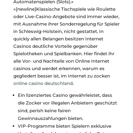
Automatenspielen (Slots).»
«[newline]Klassische Tischspiele wie Roulette
oder Live-Casino-Angebote sind immer wieder,
mit Ausnahme ihrer Sonderregelung für Spieler
in Schleswig-Holstein, nicht gestattet. In
quickly allen Belangen besitzen Internet
Casinos deutliche Vorteile gegenüber
Spielotheken und Spielbanken. Hier findet ihr
alle Vor- und Nachteile von Online Internet
casinos und werdet erkennen, warum es
gegliedert besser ist, im Internet zu zocken
online casino deutschland
.
Ein lizenziertes Casino gewährleistet, dass
die Zocker vor illegalen Anbietern geschützt
sind, perish keine fairen
Gewinnauszahlungen bieten.
VIP-Programme bieten Spielern exklusive