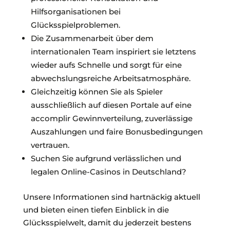
Hilfsorganisationen bei
Glücksspielproblemen.
Die Zusammenarbeit über dem
internationalen Team inspiriert sie letztens
wieder aufs Schnelle und sorgt für eine
abwechslungsreiche Arbeitsatmosphäre.
Gleichzeitig können Sie als Spieler
ausschließlich auf diesen Portale auf eine
accomplir Gewinnverteilung, zuverlässige
Auszahlungen und faire Bonusbedingungen
vertrauen.
Suchen Sie aufgrund verlässlichen und
legalen Online-Casinos in Deutschland?
Unsere Informationen sind hartnäckig aktuell
und bieten einen tiefen Einblick in die
Glücksspielwelt, damit du jederzeit bestens