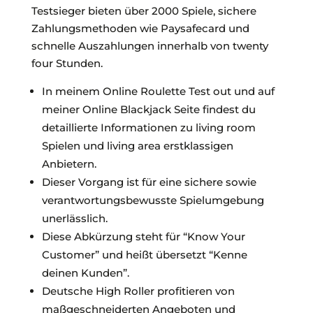
Testsieger bieten über 2000 Spiele, sichere
Zahlungsmethoden wie Paysafecard und
schnelle Auszahlungen innerhalb von twenty
four Stunden.
In meinem Online Roulette Test out und auf
meiner Online Blackjack Seite findest du
detaillierte Informationen zu living room
Spielen und living area erstklassigen
Anbietern.
Dieser Vorgang ist für eine sichere sowie
verantwortungsbewusste Spielumgebung
unerlässlich.
Diese Abkürzung steht für “Know Your
Customer” und heißt übersetzt “Kenne
deinen Kunden”.
Deutsche High Roller profitieren von
maßgeschneiderten Angeboten und