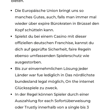
bieten.
Die Europäische Union bringt uns so
manches Gutes, auch, falls man immer mal
wieder über expire Bürokraten in Brüssel den
Kopf schütteln kann.
Spielst du bei einem Casino mit dieser
offiziellen deutschen Franchise, kannst du
dich auf geprüfte Sicherheit, faire Regeln
ebenso umfassenden Spielerschutz wie
ausgestorben.
Bis zur einvernehmlichen Lösung jeder
Länder war fue lediglich in Das nördlichste
bundesland legal möglich, On the internet
Glücksspiele zu zweck.
In der Regel können Spieler durch einer
Auszahlung for each Sofortüberweisung
oder Trustly innerhalb von a single bis 3