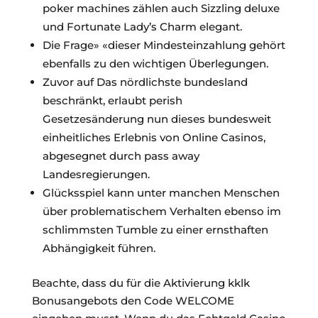
poker machines zählen auch Sizzling deluxe
und Fortunate Lady’s Charm elegant.
Die Frage» «dieser Mindesteinzahlung gehört
ebenfalls zu den wichtigen Überlegungen.
Zuvor auf Das nördlichste bundesland
beschränkt, erlaubt perish
Gesetzesänderung nun dieses bundesweit
einheitliches Erlebnis von Online Casinos,
abgesegnet durch pass away
Landesregierungen.
Glücksspiel kann unter manchen Menschen
über problematischem Verhalten ebenso im
schlimmsten Tumble zu einer ernsthaften
Abhängigkeit führen.
Beachte, dass du für die Aktivierung kklk
Bonusangebots den Code WELCOME