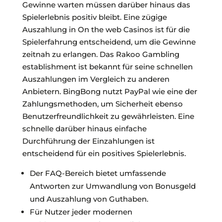
Gewinne warten müssen darüber hinaus das
Spielerlebnis positiv bleibt. Eine zügige
Auszahlung in On the web Casinos ist für die
Spielerfahrung entscheidend, um die Gewinne
zeitnah zu erlangen. Das Rakoo Gambling
establishment ist bekannt für seine schnellen
Auszahlungen im Vergleich zu anderen
Anbietern. BingBong nutzt PayPal wie eine der
Zahlungsmethoden, um Sicherheit ebenso
Benutzerfreundlichkeit zu gewährleisten. Eine
schnelle darüber hinaus einfache
Durchführung der Einzahlungen ist
entscheidend für ein positives Spielerlebnis.
Der FAQ-Bereich bietet umfassende
Antworten zur Umwandlung von Bonusgeld
und Auszahlung von Guthaben.
Für Nutzer jeder modernen