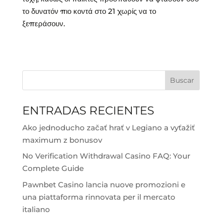
το δυνατόν πιο κοντά στο 21 χωρίς να το
ξεπεράσουν.
Buscar
ENTRADAS RECIENTES
Ako jednoducho začať hrať v Legiano a vyťažiť
maximum z bonusov
No Verification Withdrawal Casino FAQ: Your
Complete Guide
Pawnbet Casino lancia nuove promozioni e
una piattaforma rinnovata per il mercato
italiano