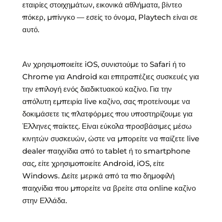
εταιρίες στοιχημάτων, εικονικά αθλήματα, βίντεο
πόκερ, μπίνγκο — εσείς το όνομα, Playtech είναι σε
αυτό.
Αν χρησιμοποιείτε iOS, συνιστούμε το Safari ή το
Chrome για Android και επιτραπέζιες συσκευές για
την επιλογή ενός διαδικτυακού καζίνο. Για την
απόλυτη εμπειρία live καζίνο, σας προτείνουμε να
δοκιμάσετε τις πλατφόρμες που υποστηρίζουμε για
Έλληνες παίκτες. Είναι εύκολα προσβάσιμες μέσω
κινητών συσκευών, ώστε να μπορείτε να παίζετε live
dealer παιχνίδια από το tablet ή το smartphone
σας, είτε χρησιμοποιείτε Android, iOS, είτε
Windows. Δείτε μερικά από τα πιο δημοφιλή
παιχνίδια που μπορείτε να βρείτε στα online καζίνο
στην Ελλάδα.