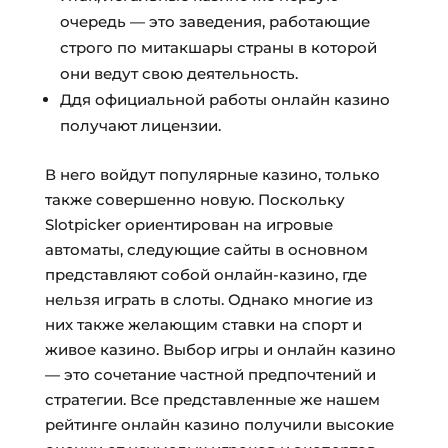
очередь — это заведения, работающие
строго по митакшары страны в которой
они ведут свою деятельность.
Ддя официальной работы онлайн казино
получают лицензии.
В него войдут популярные казино, только
также совершенно новую. Поскольку
Slotpicker ориентирован на игровые
автоматы, следующие сайты в основном
представляют собой онлайн-казино, где
нельзя играть в слоты. Однако многие из
них также желающим ставки на спорт и
живое казино. Выбор игры и онлайн казино
— это сочетание частной предпочтений и
стратегии. Все представленные же нашем
рейтинге онлайн казино получили высокие