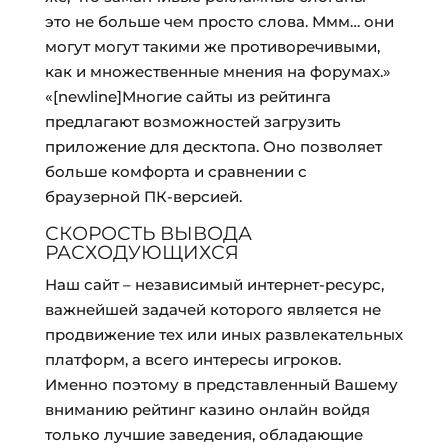
это не больше чем просто слова. Ммм… они
могут могут такими же противоречивыми,
как и множественные мнения на форумах.»
«[newline]Многие сайты из рейтинга
предлагают возможностей загрузить
приложение для десктопа. Оно позволяет
больше комфорта и сравнении с
браузерной ПК-версией.
СКОРОСТЬ ВЫВОДА
РАСХОДУЮЩИХСЯ
Наш сайт – независимый интернет-ресурс,
важнейшей задачей которого является не
продвижение тех или иных развлекательных
платформ, а всего интересы игроков.
Именно поэтому в представленный Вашему
вниманию рейтинг казино онлайн войдя
только лучшие заведения, обладающие