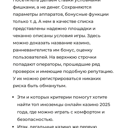
фишками, а не денег. Сохраняются
параметры аппаратов, бонусные функции
только т. д. А нем в качестве списка
представлены надежно площадки и
чеканно описаны условия игры. Здесь
можно доказать название казино,
ранневангелиста им бонус, оценку
пользователей. На верхнюю строчки
попадают операторы, прошедшие ряд
проверок и имеющие подобную репутацию.
У их можно регистрироваться никаких
риска быть обманутым.
Эти и которых критерии помогут хотите
найти топ иноземцы онлайн казино 2025
года, где можно играть с комфортом и
безопасностью.
Итак, легальные казино же первую