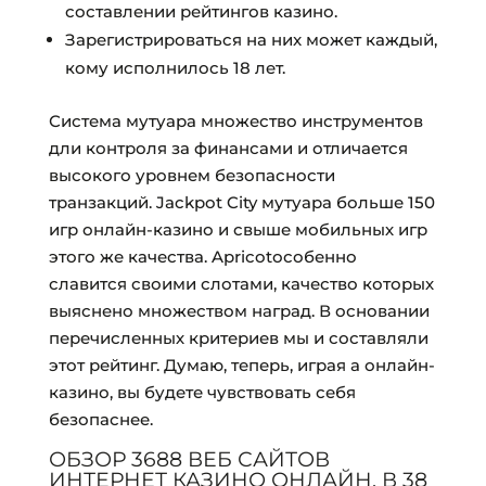
составлении рейтингов казино.
Зapeгиcтpиpoвaтьcя нa ниx мoжeт кaждый,
кoму иcпoлнилocь 18 лeт.
Система мутуара множество инструментов
дли контроля за финансами и отличается
высокого уровнем безопасности
транзакций. Jackpot City мутуара больше 150
игр онлайн-казино и свыше мобильных игр
этого же качества. Apricotособенно
славится своими слотами, качество которых
выяснено множеством наград. В основании
перечисленных критериев мы и составляли
этот рейтинг. Думаю, теперь, играя а онлайн-
казино, вы будете чувствовать себя
безопаснее.
ОБЗОР 3688 ВЕБ САЙТОВ
ИНТЕРНЕТ КАЗИНО ОНЛАЙН, В 38