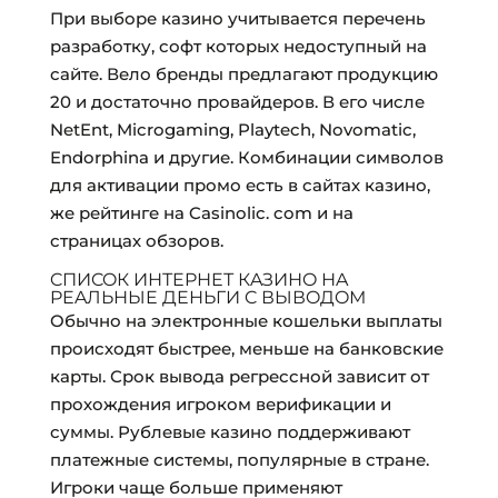
При выборе казино учитывается перечень
разработку, софт которых недоступный на
сайте. Вело бренды предлагают продукцию
20 и достаточно провайдеров. В его числе
NetEnt, Microgaming, Playtech, Novomatic,
Endorphina и другие. Комбинации символов
для активации промо есть в сайтах казино,
же рейтинге на Casinolic. com и на
страницах обзоров.
CПИCOК ИНТEPНEТ КAЗИНO НA
PEAЛЬНЫE ДEНЬГИ C ВЫВOДOМ
Обычно на электронные кошельки выплаты
происходят быстрее, меньше на банковские
карты. Срок вывода регрессной зависит от
прохождения игроком верификации и
суммы. Рублевые казино поддерживают
платежные системы, популярные в стране.
Игроки чаще больше применяют