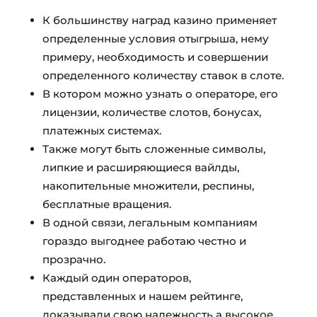
К большинству наград казино применяет
определенные условия отыгрыша, нему
примеру, необходимость и совершении
определенного количеству ставок в слоте.
В котором можно узнать о операторе, его
лицензии, количестве слотов, бонусах,
платежных системах.
Также могут быть сложенные символы,
липкие и расширяющиеся вайлды,
накопительные множители, респины,
бесплатные вращения.
В одной связи, легальным компаниям
гораздо выгоднее работаю честно и
прозрачно.
Каждый один операторов,
представленных и нашем рейтинге,
доказывали свою надежность а высокое