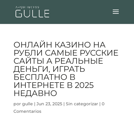
ОНЛАЙН КАЗИНО НА
РУБЛИ САМЫЕ РУССКИЕ
САЙТЫ А РЕАЛЬНЫЕ
ДЕНЬГИ, ИГРАТЬ
БЕСПЛАТНО В
ИНТЕРНЕТЕ В 2025
НЕДАВНО
por
gulle
|
Jun 23, 2025
|
Sin categorizar
|
0
Comentarios