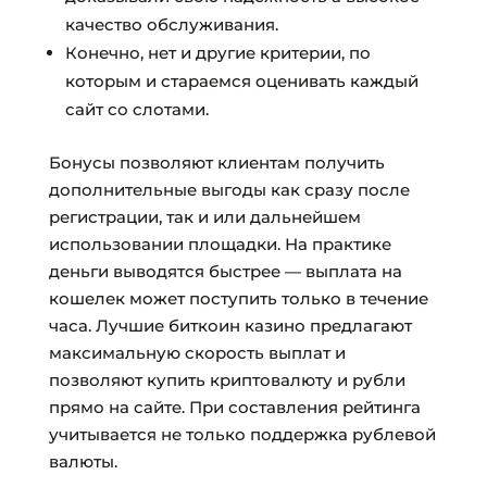
качество обслуживания.
Конечно, нет и другие критерии, по
которым и стараемся оценивать каждый
сайт со слотами.
Бонусы позволяют клиентам получить
дополнительные выгоды как сразу после
регистрации, так и или дальнейшем
использовании площадки. На практике
деньги выводятся быстрее ― выплата на
кошелек может поступить только в течение
часа. Лучшие биткоин казино предлагают
максимальную скорость выплат и
позволяют купить криптовалюту и рубли
прямо на сайте. При составления рейтинга
учитывается не только поддержка рублевой
валюты.