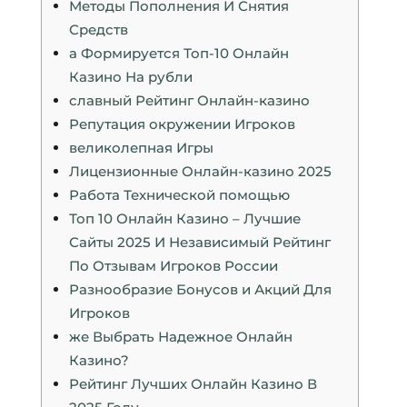
Методы Пополнения И Снятия
Средств
а Формируется Топ-10 Онлайн
Казино На рубли
славный Рейтинг Онлайн-казино
Репутация окружении Игроков
великолепная Игры
Лицензионные Онлайн-казино 2025
Работа Технической помощью
Топ 10 Онлайн Казино – Лучшие
Сайты 2025 И Независимый Рейтинг
По Отзывам Игроков России
Разнообразие Бонусов и Акций Для
Игроков
же Выбрать Надежное Онлайн
Казино?
Рейтинг Лучших Онлайн Казино В