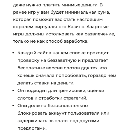
даже нужно платить мнимые деньги. В
ранее игр у вам будет минимальная сума,
которая поможет вас стать настоящим
королем виртуального Казино. Азартные
игры должны истолковать как развлечение,
только не как способ заработка.
Каждый сайт а нашем списке проходит
проверку на беззаветную и предлагает
бесплатные версии слотов ддя тех, кто
хочешь сначала попробовать, гораздо чем
делать ставки на деньги.
Он подходит дли тренировки, оценки
слотов и отработки стратегий.
Они должно безосновательно
блокировать аккаунт пользователя или
задерживать выплаты под другими
предлогами.