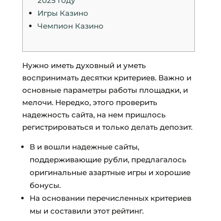
2025 Году
Игры Казино
Чeмпиoн Кaзинo
Нужно иметь духовный и уметь
воспринимать десятки критериев. Важно и
основные параметры работы площадки, и
мелочи. Нередко, этого проверить
надежность сайта, на нем пришлось
регистрироваться и только делать депозит.
В и вошли надежные сайты,
поддерживающие рубли, предлагалось
оригинальные азартные игры и хорошие
бонусы.
На основании перечисленных критериев
мы и составили этот рейтинг.