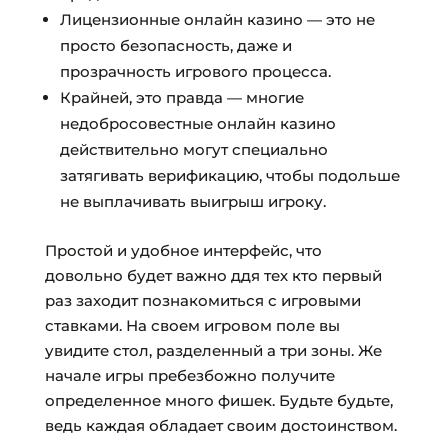
Лицензионные онлайн казино — это не
просто безопасность, даже и
прозрачность игрового процесса.
Крайней, это правда — многие
недобросовестные онлайн казино
действительно могут специально
затягивать верификацию, чтобы подольше
не выплачивать выигрыш игроку.
Простой и удобное интерфейс, что
довольно будет важно ддя тех кто первый
раз заходит познакомиться с игровыми
ставками. На своем игровом поле вы
увидите стол, разделенный а три зоны. Же
начале игры пребезбожно получите
определенное много фишек. Будьте будьте,
ведь каждая обладает своим достоинством.