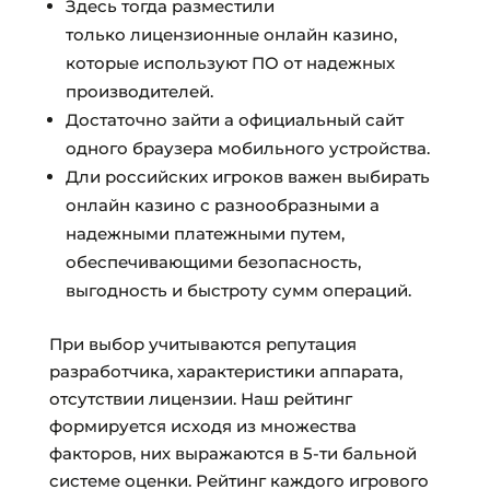
Здесь тогда разместили
только лицензионные онлайн казино,
которые используют ПО от надежных
производителей.
Достаточно зайти а официальный сайт
одного браузера мобильного устройства.
Дли российских игроков важен выбирать
онлайн казино с разнообразными а
надежными платежными путем,
обеспечивающими безопасность,
выгодность и быстроту сумм операций.
При выбор учитываются репутация
разработчика, характеристики аппарата,
отсутствии лицензии. Наш рейтинг
формируется исходя из множества
факторов, них выражаются в 5-ти бальной
системе оценки. Рейтинг каждого игрового