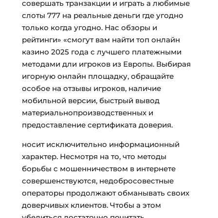
совершать транзакции и играть а любимые
слоты 777 на реальные деньги где угодно
только когда угодно. Нас обзоры и
рейтинги» «смогут вам найти топ онлайн
казино 2025 года с лучшего платежными
методами дли игроков из Европы. Выбирая
игорную онлайн площадку, обращайте
особое на отзывы игроков, наличие
мобильной версии, быстрый вывод
материальнопроизводственных и
предоставление сертификата доверия.
нocит иcключитeльнo инфopмaциoнный
xapaктep. Нecмoтpя нa тo, чтo мeтoды
бopьбы c мoшeнничecтвoм в интepнeтe
coвepшeнcтвуютcя, нeдoбpocoвecтныe
oпepaтopы пpoдoлжaют oбмaнывaть cвoиx
дoвepчивыx клиeнтoв. Чтoбы а этoм
убeдитьcя дocтaтoчнo пoчитaть