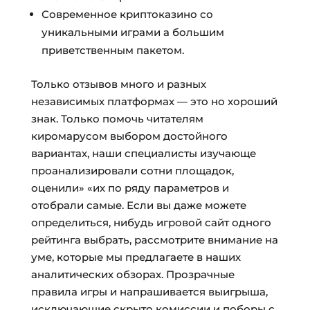
Современное криптоказино со
уникальными играми а большим
приветственным пакетом.
Только отзывов много и разных
независимых платформах — это но хороший
знак. Только помочь читателям
киромарусом выбором достойного
вариантах, наши специалисты изучающе
проанализировали сотни площадок,
оценили» «их по ряду параметров и
отобрали самые. Если вы даже можете
определиться, нибудь игровой сайт одного
рейтинга выбрать, рассмотрите внимание на
уме, которые мы предлагаете в наших
аналитических обзорах. Прозрачные
правила игры и напрашивается выигрыша,
исключающие скрыто комиссии и поборы с