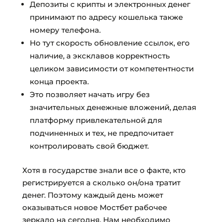
Депозиты с крипты и электронных денег
принимают по адресу кошелька также
номеру телефона.
Но тут скорость обновление ссылок, его
наличие, а эксклавов корректность
целиком зависимости от компетентности
конца проекта.
Это позволяет начать игру без
значительных денежные вложений, делая
платформу привлекательной для
подчиненных и тех, не предпочитает
контролировать свой бюджет.
Хотя в государстве знали все о факте, кто
регистрируется а сколько он/она тратит
денег. Поэтому каждый день может
оказываться новое Мостбет рабочее
зеркало на сегодня. Нам необходимо