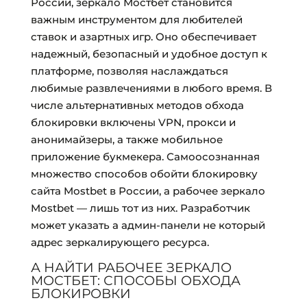
России, зеркало Мостбет становится
важным инструментом для любителей
ставок и азартных игр. Оно обеспечивает
надежный, безопасный и удобное доступ к
платформе, позволяя наслаждаться
любимые развлечениями в любого время. В
числе альтернативных методов обхода
блокировки включены VPN, прокси и
анонимайзеры, а также мобильное
приложение букмекера. Самоосознанная
множество способов обойти блокировку
сайта Mostbet в России, а рабочее зеркало
Mostbet — лишь тот из них. Разработчик
может указать а админ-панели не который
адрес зеркалирующего ресурса.
А НАЙТИ РАБОЧЕЕ ЗЕРКАЛО
МОСТБЕТ: СПОСОБЫ ОБХОДА
БЛОКИРОВКИ