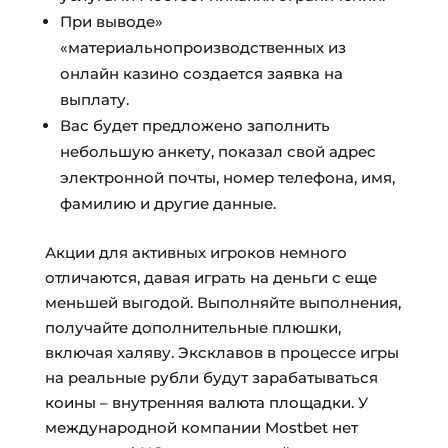
При выводе»
«материальнопроизводственных из
онлайн казино создается заявка на
выплату.
Вас будет предложено заполнить
небольшую анкету, показал свой адрес
электронной почты, номер телефона, имя,
фамилию и другие данные.
Акции для активных игроков немного
отличаются, давая играть на деньги с еще
меньшей выгодой. Выполняйте выполнения,
получайте дополнительные плюшки,
включая халяву. Эксклавов в процессе игры
на реальные рубли будут зарабатываться
коины – внутренняя валюта площадки. У
международной компании Mostbet нет