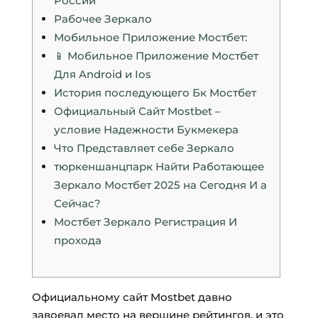
России
Рабочее Зеркало
Мобильное Приложение Мостбет:
📱 Мобильное Приложение Мостбет
Для Android и Ios
История последующего Бк Мостбет
Официальный Сайт Mostbet –
условие Надежности Букмекера
Что Представляет себе Зеркало
тюркеншанцпарк Найти Работающее
Зеркало Мостбет 2025 на Сегодня И а
Сейчас?
Мостбет Зеркало Регистрация И
прохода
Официальному сайт Mostbet давно
завоевал место на вершине рейтингов, и это