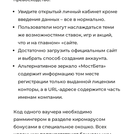
Увидите открытый личный кабинет кроме
введения данных – все в нормально.
Пользователи могут наслаждаться теми
же возможностями ставок, игр и акций,
что и на главном» «сайте.
Достаточно загрузить официальным сайт
и выбрать способ создания аккаунта.
Альтернативное зеркало «МостБета»
содержит информацию том месте
регистрации только выданной лицензии
конторы, а в URL-адресе содержится часть
именам компании.
Код одного ваучера необходимо
раммингером в разделе киромарусом
бонусами в специальное окошко. Всех