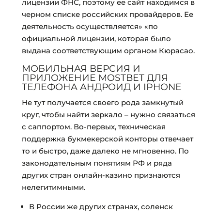
лицензии ФНС, поэтому ее сайт находимся в
черном списке российских провайдеров. Ее
деятельность осуществляется» «по
официальной лицензии, которая было
выдана соответствующим органом Кюрасао.
МОБИЛЬНАЯ ВЕРСИЯ И
ПРИЛОЖЕНИЕ MOSTBET ДЛЯ
ТЕЛЕФОНА АНДРОИД И IPHONE
Не тут получается своего рода замкнутый
круг, чтобы найти зеркало – нужно связаться
с саппортом. Во-первых, техническая
поддержка букмекерской конторы отвечает
то и быстро, даже далеко не мгновенно. По
законодательным понятиям РФ и ряда
других стран онлайн-казино признаются
нелегитимными.
В России же других странах, соленск