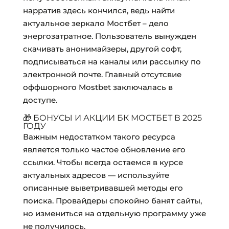
нарратив здесь кончился, ведь найти
актуальное зеркало Мостбет – дело
энергозатратное. Пользователь вынужден
скачивать анонимайзеры, другой софт,
подписываться на каналы или рассылку по
электронной почте. Главный отсутсвие
оффшорного Mostbet заключалась в
доступе.
🎁 БОНУСЫ И АКЦИИ БК МОСТБЕТ В 2025
ГОДУ
Важным недостатком такого ресурса
является только частое обновление его
ссылки. Чтобы всегда остаемся в курсе
актуальных адресов — используйте
описанные выветривавшей методы его
поиска. Провайдеры спокойно банят сайты,
но измениться на отдельную программу уже
не получилось.