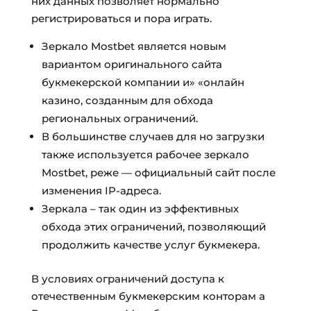
них данных позволяет нормально
регистрироваться и пора играть.
Зеркало Mostbet является новым
вариантом оригинального сайта
букмекерской компании и» «онлайн
казино, созданным для обхода
региональных ограничений.
В большинстве случаев для но загрузки
также используется рабочее зеркало
Mostbet, реже — официальный сайт после
изменения IP-адреса.
Зеркала – так один из эффективных
обхода этих ограничений, позволяющий
продолжить качестве услуг букмекера.
В условиях ограничений доступа к
отечественным букмекерским конторам а