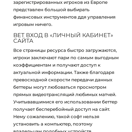
зарегистрированных игроков из Европе
представлен большой выбирать
финансовых инструментов ддя управления
игровым ничего.
BET ВХОД В «ЛИЧНЫЙ КАБИНЕТ»
САЙТА
Все страницы ресурса быстро загружаются,
игроки заключают пари по самым выгодным
коэффициентам и получают доступ к
актуальной информации. Также благодаря
превосходной скорости передачи данных
беттеры могут любоваться просмотром
прямых видеотрансляций любимых матчей.
Учитывавшимися его использовании беттер
получает бесперебойный доступ на сайт.
Нему сожалению, такой софт нельзя
установить а компьютер, поэтому
владельцам подобных устройств