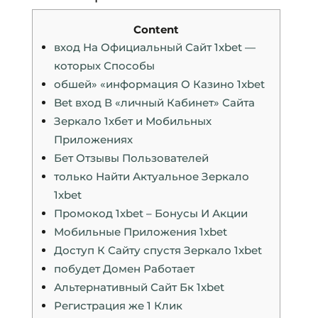
Content
вход На Официальный Сайт 1xbet —
которых Способы
обшей» «информация О Казино 1xbet
Bet вход В «личный Кабинет» Сайта
Зеркало 1хбет и Мобильных
Приложениях
Бет Отзывы Пользователей
только Найти Актуальное Зеркало
1xbet
Промокод 1xbet – Бонусы И Акции
Мобильные Приложения 1xbet
Доступ К Сайту спустя Зеркало 1xbet
побудет Домен Работает
Альтернативный Сайт Бк 1xbet
Регистрация же 1 Клик