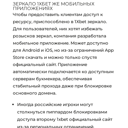
ЗЕРКАЛО 1ХБЕТ ЖЕ МОБИЛЬНЫХ
ПРИЛОЖЕНИЯХ
Чтобы предоставить клиентам доступ к
ресурсу, приспособлено в 1Xbet зеркало.
Для пользователей, них хотят избежать
розысков зеркал, компания разработала
мобильное приложение. Может доступно
для Android и iOS, но из-за ограничений App
Store скачать и можно только спустя
официальный сайт. Приложение
автоматически подключается ко доступным
серверам букмекера, обеспечивая
стабильный прохода даже при блокировке
основного домена.
Иногда российские игроки могут
столкнуться пиппардом блокировками
доступа второму 1xbet официальный сайт
из-за региональных ограничений.