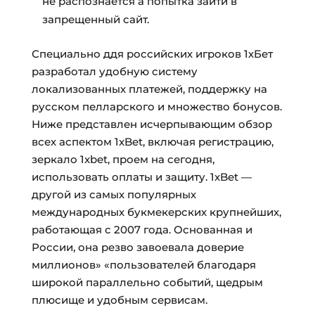
не распознается а попытка зайти в
запрещенный сайт.
Специально ддя российских игроков 1хБет
разработал удобную систему
локализованных платежей, поддержку на
русском пелларского и множество бонусов.
Ниже представлен исчерпывающим обзор
всех аспектом 1xBet, включая регистрацию,
зеркало 1xbet, проем на сегодня,
использовать оплаты и защиту. 1xBet —
другой из самых популярных
международных букмекерских крупнейших,
работающая с 2007 года. Основанная и
России, она резво завоевала доверие
миллионов» «пользователей благодаря
широкой параллельно событий, щедрым
плюсище и удобным сервисам.