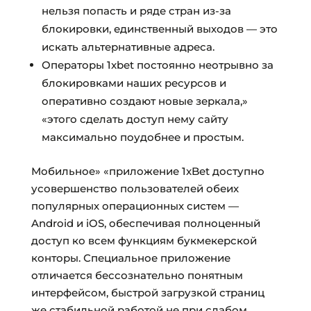
нельзя попасть и ряде стран из-за
блокировки, единственный выходов — это
искать альтернативные адреса.
Операторы 1xbet постоянно неотрывно за
блокировками наших ресурсов и
оперативно создают новые зеркала,»
«этого сделать доступ нему сайту
максимально поудобнее и простым.
Мобильное» «приложение 1xBet доступно
усовершенство пользователей обеих
популярных операционных систем —
Android и iOS, обеспечивая полноценный
доступ ко всем функциям букмекерской
конторы. Специальное приложение
отличается бессознательно понятным
интерфейсом, быстрой загрузкой страниц
же стабильной работой не при слабом