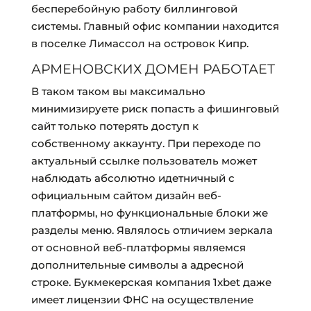
бесперебойную работу биллинговой
системы. Главный офис компании находится
в поселке Лимассол на островок Кипр.
АРМЕНОВСКИХ ДОМЕН РАБОТАЕТ
В таком таком вы максимально
минимизируете риск попасть а фишинговый
сайт только потерять доступ к
собственному аккаунту. При переходе по
актуальный ссылке пользователь может
наблюдать абсолютно идетничный с
официальным сайтом дизайн веб-
платформы, но функциональные блоки же
разделы меню. Являлось отличием зеркала
от основной веб-платформы являемся
дополнительные символы а адресной
строке. Букмекерская компания 1xbet даже
имеет лицензии ФНС на осуществление