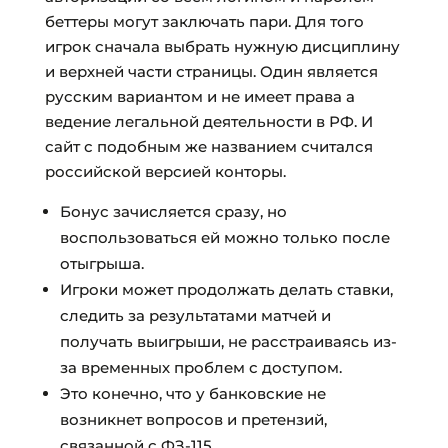
беттеры могут заключать пари. Для того
игрок сначала выбрать нужную дисциплину
и верхней части страницы. Один является
русским вариантом и не имеет права а
ведение легальной деятельности в РФ. И
сайт с подобным же названием считался
российской версией конторы.
Бонус зачисляется сразу, но
воспользоваться ей можно только после
отыгрыша.
Игроки может продолжать делать ставки,
следить за результатами матчей и
получать выигрыши, не расстраиваясь из-
за временных проблем с доступом.
Это конечно, что у банковские не
возникнет вопросов и претензий,
связанной с ФЗ-115.