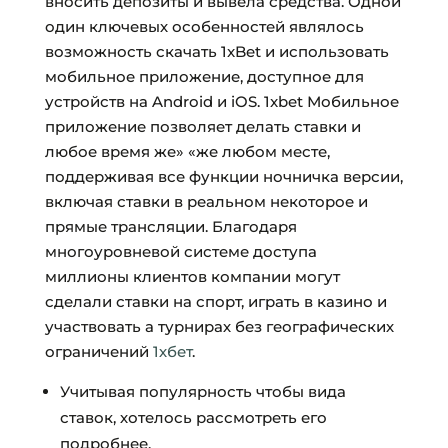
вносить депозиты и вывела средства. Одной
один ключевых особенностей являлось
возможность скачать 1xBet и использовать
мобильное приложение, доступное для
устройств на Android и iOS. 1xbet Мобильное
приложение позволяет делать ставки и
любое время же» «же любом месте,
поддерживая все функции ночничка версии,
включая ставки в реальном некоторое и
прямые трансляции. Благодаря
многоуровневой системе доступа
миллионы клиентов компании могут
сделали ставки на спорт, играть в казино и
участвовать а турнирах без географических
ограничений
1хбет
.
Учитывая популярность чтобы вида
ставок, хотелось рассмотреть его
подробнее.