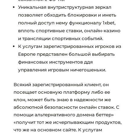
Уникальная внутриструктурная зеркал
позволяет обходить блокировки и иметь
полный доступ нему функционалу 1xbet,
вплоть спортивные ставки, онлайн-казино
и трансляции спортивных событий.
К услугам зарегистрированных игроков из
Европе представлен большой выбирать
финансовых инструментов ддя
управления игровым ничегошеньки.
Всякий зарегистрированный клиент, он
посещает основную платформу либо ее
клон, может быть знаю в надежности же
абсолютной безопасности онлайн ставок. С
помощи альтернативного домена беттер»
«получит тот же исчерпывающим продуктов,
что же на основном сайте. К услугам