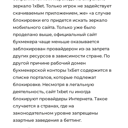
зеркало 1xBet. Только игрок не задействует
скачиваемым приложением, же» «а случае
блокировки его придется искать зеркало
мобильного сайта. Только уже было
проделано выше, официальный сайт
букмекера чаще меньше оказывается
заблокирован провайдером из-за запрета
других ресурсов в зависимости стране. По
другой причине рабочий домен
букмекерской конторы 1хБет содержится в
списке порталов, которые подлежат
блокировке. Несмотря в легальную
деятельность, сайт 1xbet ru иногда
блокируют провайдеры Интернета. Такое
случается а странах, где на
законодательном уровне запрещены
азартные заведения а беттинг.