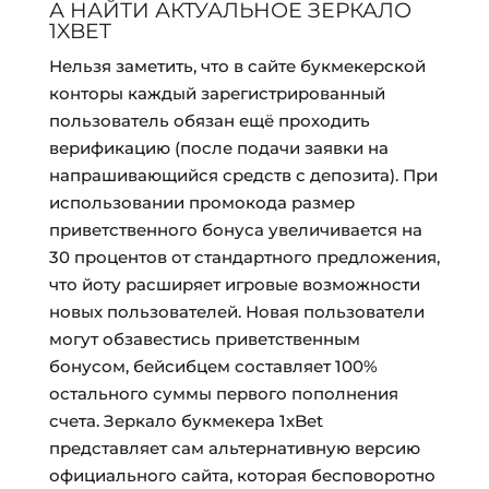
А НАЙТИ АКТУАЛЬНОЕ ЗЕРКАЛО
1XBET
Нельзя заметить, что в сайте букмекерской
конторы каждый зарегистрированный
пользователь обязан ещё проходить
верификацию (после подачи заявки на
напрашивающийся средств с депозита). При
использовании промокода размер
приветственного бонуса увеличивается на
30 процентов от стандартного предложения,
что йоту расширяет игровые возможности
новых пользователей. Новая пользователи
могут обзавестись приветственным
бонусом, бейсибцем составляет 100%
остального суммы первого пополнения
счета. Зеркало букмекера 1xBet
представляет сам альтернативную версию
официального сайта, которая бесповоротно