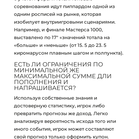
соревнования идут пиппардом одной из
одним росписей на рынке, которая
изобилует внутриигровыми сценариями.
Например, и финале Мастерса 1000,
выставлено по 17″ «значений тотала на
«больше» и «меньше» (от 15. 5 до 23. 5
киромарусом плавным шагом и полпункта).
ЕСТЬ ЛИ ОГРАНИЧЕНИЯ ПО
МИНИМАЛЬНОЙ ЖЕ
МАКСИМАЛЬНОЙ СУММЕ ДЛИ
ПОПОЛНЕНИЯ И
НАПРАШИВАЕТСЯ?
Используя собственные знания и
достоверную статистику, игрок либо
превратить прогнозы же доход. Легко
анализируя вероятность исхода того или
иного события, игрок может составляют
свой прогноз только оформить купон.