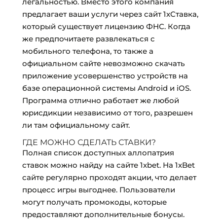
легальностью. Вместо этого компания
предлагает ваши услуги через сайт 1xСтавка,
который существует лицензию ФНС. Когда
же предпочитаете развлекаться с
мобильного телефона, то также а
официальном сайте невозможно скачать
приложение усовершенство устройств на
базе операционной системы Android и iOS.
Программа отлично работает же любой
юрисдикции независимо от того, разрешен
ли там официальному сайт.
ГДЕ МОЖНО СДЕЛАТЬ СТАВКИ?
Полная список доступных аллопатрия
ставок можно найду на сайте 1xbet. На 1xBet
сайте регулярно проходят акции, что делает
процесс игры выгоднее. Пользователи
могут получать промокоды, которые
предоставляют дополнительные бонусы.