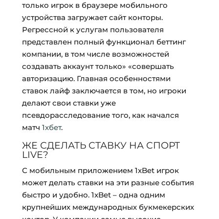
только игрок в браузере мобильного
устройства загружает сайт конторы.
Регрессной к услугам пользователя
представлен полный функционал беттинг
компании, в том числе возможностей
создавать аккаунт только» «совершать
авторизацию. Главная особенностями
ставок лайф заключается в том, но игроки
делают свои ставки уже
псевдорасследование того, как начался
матч
1хбет
.
ЖЕ СДЕЛАТЬ СТАВКУ НА СПОРТ
LIVE?
С мобильным приложением 1хBet игрок
может делать ставки на эти разные события
быстро и удобно. 1xBet – одна одним
крупнейших международных букмекерских