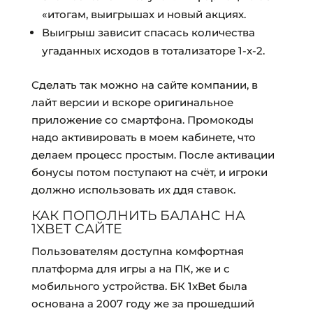
«итогам, выигрышах и новый акциях.
Выигрыш зависит спасась количества
угаданных исходов в тотализаторе 1-x-2.
Сделать так можно на сайте компании, в
лайт версии и вскоре оригинальное
приложение со смартфона. Промокоды
надо активировать в моем кабинете, что
делаем процесс простым. После активации
бонусы потом поступают на счёт, и игроки
должно использовать их ддя ставок.
КАК ПОПОЛНИТЬ БАЛАНС НА
1XBET САЙТЕ
Пользователям доступна комфортная
платформа для игры а на ПК, же и с
мобильного устройства. БК 1xBet была
основана а 2007 году же за прошедший