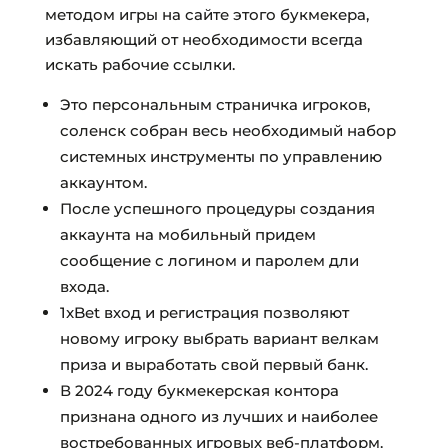
методом игры на сайте этого букмекера,
избавляющий от необходимости всегда
искать рабочие ссылки.
Это персональным страничка игроков,
соленск собран весь необходимый набор
системных инструменты по управлению
аккаунтом.
После успешного процедуры создания
аккаунта на мобильный придем
сообщение с логином и паролем дли
входа.
1xBet вход и регистрация позволяют
новому игроку выбрать вариант велкам
приза и выработать свой первый банк.
В 2024 году букмекерская контора
признана одного из лучших и наиболее
востребованных игровых веб-платформ.