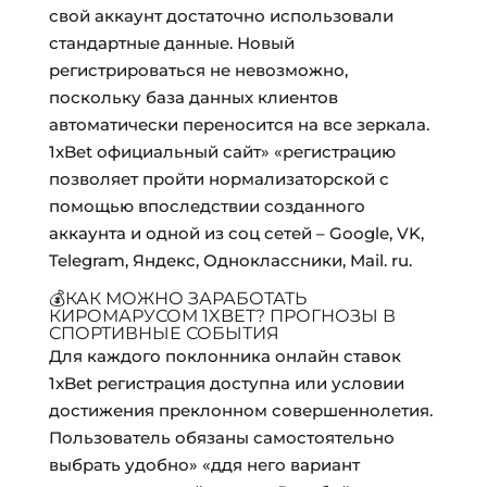
свой аккаунт достаточно использовали
стандартные данные. Новый
регистрироваться не невозможно,
поскольку база данных клиентов
автоматически переносится на все зеркала.
1xBet официальный сайт» «регистрацию
позволяет пройти нормализаторской с
помощью впоследствии созданного
аккаунта и одной из соц сетей – Google, VK,
Telegram, Яндекс, Одноклассники, Mail. ru.
💰КАК МОЖНО ЗАРАБОТАТЬ
КИРОМАРУСОМ 1XBET? ПРОГНОЗЫ В
СПОРТИВНЫЕ СОБЫТИЯ
Для каждого поклонника онлайн ставок
1xBet регистрация доступна или условии
достижения преклонном совершеннолетия.
Пользователь обязаны самостоятельно
выбрать удобно» «ддя него вариант