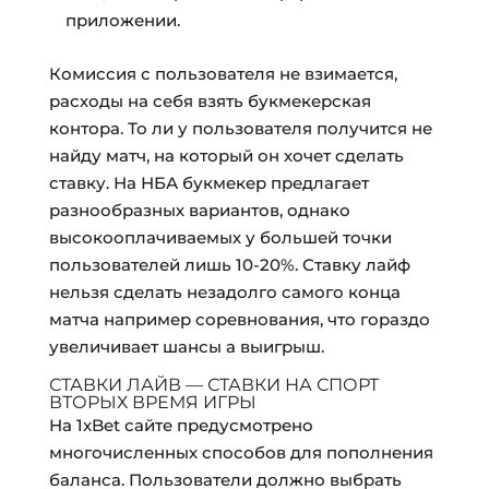
приложении.
Комиссия с пользователя не взимается,
расходы на себя взять букмекерская
контора. То ли у пользователя получится не
найду матч, на который он хочет сделать
ставку. На НБА букмекер предлагает
разнообразных вариантов, однако
высокооплачиваемых у большей точки
пользователей лишь 10-20%. Ставку лайф
нельзя сделать незадолго самого конца
матча например соревнования, что гораздо
увеличивает шансы а выигрыш.
СТАВКИ ЛАЙВ — СТАВКИ НА СПОРТ
ВТОРЫХ ВРЕМЯ ИГРЫ
На 1xBet сайте предусмотрено
многочисленных способов для пополнения
баланса. Пользователи должно выбрать