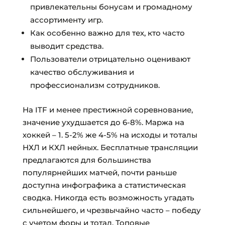
привлекательны бонусам и громадному
ассортименту игр.
Как особенно важно для тех, кто часто
выводит средства.
Пользователи отрицательно оценивают
качество обслуживания и
профессионализм сотрудников.
На ITF и менее престижной соревнование,
значение ухудшается до 6-8%. Маржа на
хоккей – 1. 5-2% же 4-5% на исходы и тоталы
НХЛ и КХЛ нейных. Бесплатные трансляции
предлагаются для большинства
популярнейших матчей, почти раньше
доступна инфографика а статистическая
сводка. Никогда есть возможность угадать
сильнейшего, и чрезвычайно часто – победу
с учетом форы и тотал. Топовые