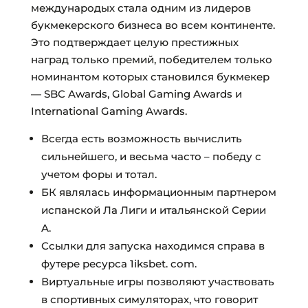
международых стала одним из лидеров
букмекерского бизнеса во всем континенте.
Это подтверждает целую престижных
наград только премий, победителем только
номинантом которых становился букмекер
— SBC Awards, Global Gaming Awards и
International Gaming Awards.
Всегда есть возможность вычислить
сильнейшего, и весьма часто – победу с
учетом форы и тотал.
БК являлась информационным партнером
испанской Ла Лиги и итальянской Серии
A.
Ссылки для запуска находимся справа в
футере ресурса 1iksbet. com.
Виртуальные игры позволяют участвовать
в спортивных симуляторах, что говорит