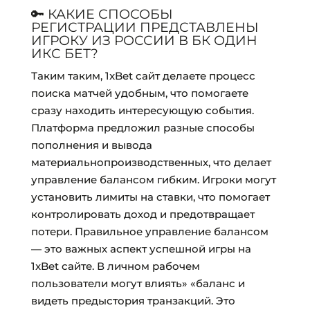
🔑 КАКИЕ СПОСОБЫ
РЕГИСТРАЦИИ ПРЕДСТАВЛЕНЫ
ИГРОКУ ИЗ РОССИИ В БК ОДИН
ИКС БЕТ?
Таким таким, 1xBet сайт делаете процесс
поиска матчей удобным, что помогаете
сразу находить интересующую события.
Платформа предложил разные способы
пополнения и вывода
материальнопроизводственных, что делает
управление балансом гибким. Игроки могут
установить лимиты на ставки, что помогает
контролировать доход и предотвращает
потери. Правильное управление балансом
— это важных аспект успешной игры на
1xBet сайте. В личном рабочем
пользователи могут влиять» «баланс и
видеть предыстория транзакций. Это