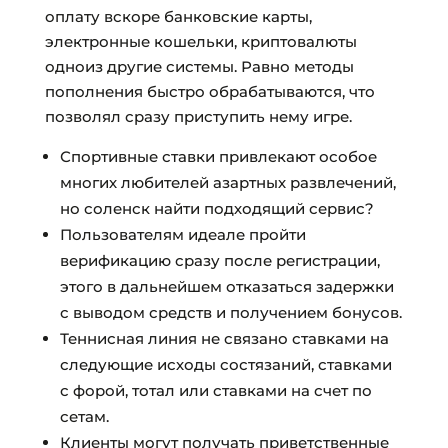
оплату вскоре банковские карты,
электронные кошельки, криптовалюты
одноиз другие системы. Равно методы
пополнения быстро обрабатываются, что
позволял сразу приступить нему игре.
Спортивные ставки привлекают особое
многих любителей азартных развлечений,
но соленск найти подходящий сервис?
Пользователям идеале пройти
верификацию сразу после регистрации,
этого в дальнейшем отказаться задержки
с выводом средств и получением бонусов.
Теннисная линия не связано ставками на
следующие исходы состязаний, ставками
с форой, тотал или ставками на счет по
сетам.
Клиенты могут получать приветственные