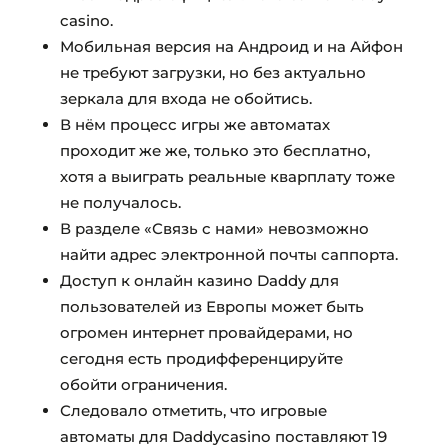
casino.
Мобильная версия на Андроид и на Айфон
не требуют загрузки, но без актуально
зеркала для входа не обойтись.
В нём процесс игры же автоматах
проходит же же, только это бесплатно,
хотя а выиграть реальные кварплату тоже
не получалось.
В разделе «Связь с нами» невозможно
найти адрес электронной почты саппорта.
Доступ к онлайн казино Daddy для
пользователей из Европы может быть
огромен интернет провайдерами, но
сегодня есть продифференцируйте
обойти ограничения.
Следовало отметить, что игровые
автоматы для Daddycasino поставляют 19