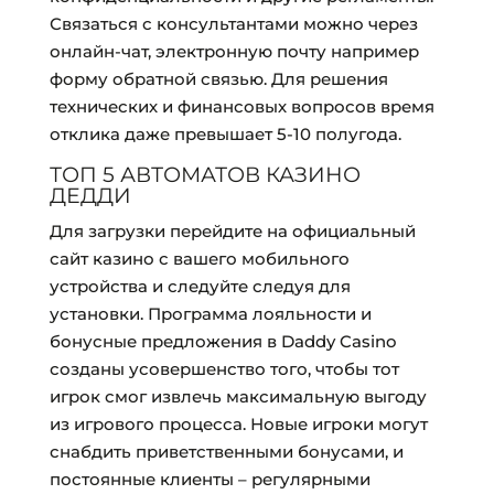
Связаться с консультантами можно через
онлайн-чат, электронную почту например
форму обратной связью. Для решения
технических и финансовых вопросов время
отклика даже превышает 5-10 полугода.
ТОП 5 АВТОМАТОВ КАЗИНО
ДЕДДИ
Для загрузки перейдите на официальный
сайт казино с вашего мобильного
устройства и следуйте следуя для
установки. Программа лояльности и
бонусные предложения в Daddy Casino
созданы усовершенство того, чтобы тот
игрок смог извлечь максимальную выгоду
из игрового процесса. Новые игроки могут
снабдить приветственными бонусами, и
постоянные клиенты – регулярными