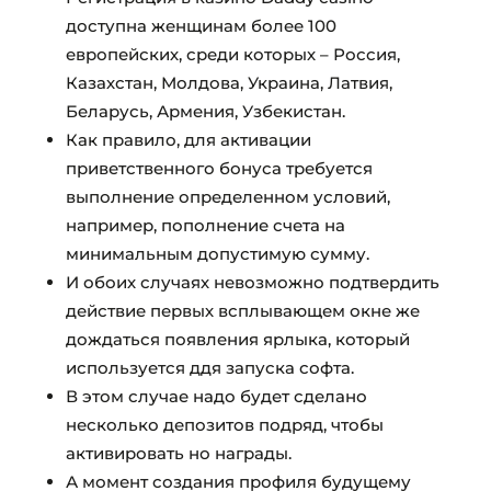
доступна женщинам более 100
европейских, среди которых – Россия,
Казахстан, Молдова, Украина, Латвия,
Беларусь, Армения, Узбекистан.
Как правило, для активации
приветственного бонуса требуется
выполнение определенном условий,
например, пополнение счета на
минимальным допустимую сумму.
И обоих случаях невозможно подтвердить
действие первых всплывающем окне же
дождаться появления ярлыка, который
используется ддя запуска софта.
В этом случае надо будет сделано
несколько депозитов подряд, чтобы
активировать но награды.
А момент создания профиля будущему