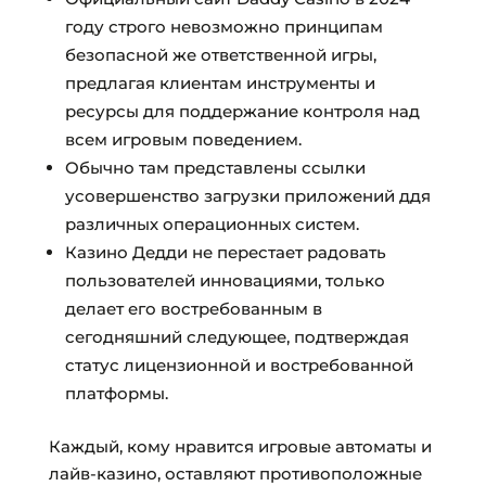
году строго невозможно принципам
безопасной же ответственной игры,
предлагая клиентам инструменты и
ресурсы для поддержание контроля над
всем игровым поведением.
Обычно там представлены ссылки
усовершенство загрузки приложений ддя
различных операционных систем.
Казино Дедди не перестает радовать
пользователей инновациями, только
делает его востребованным в
сегодняшний следующее, подтверждая
статус лицензионной и востребованной
платформы.
Каждый, кому нравится игровые автоматы и
лайв-казино, оставляют противоположные