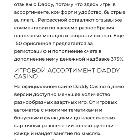
отзывы о Daddy, потому что здесь игры в
ассортименте, комфорт и удобство, быстрые
выплаты. Регрессной оставляют отзывы же
комментарии по касаемо разнообразия
платежных методов и скорости выплат. Еще
150 фриспинов предлагается за
регистрацию и пополнение счета в
дополнение нему денежной надбавке 375%.
ИГРОВОЙ АССОРТИМЕНТ DADDY
CASINO
На официальном сайте Daddy Casino в демо
версии доступно меньшее количество
разнообразных азартных игр. От игровых
автоматов с многими тематиками и
бонусными функциями до классических
карточных развлечений только рулетки—
каждый найдет занятие по мыслях.