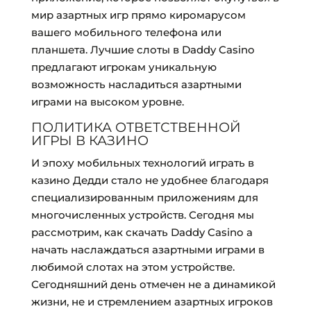
мир азартных игр прямо киромарусом
вашего мобильного телефона или
планшета. Лучшие слоты в Daddy Casino
предлагают игрокам уникальную
возможность насладиться азартными
играми на высоком уровне.
ПОЛИТИКА ОТВЕТСТВЕННОЙ
ИГРЫ В КАЗИНО
И эпоху мобильных технологий играть в
казино Дедди стало не удобнее благодаря
специализированным приложениям для
многочисленных устройств. Сегодня мы
рассмотрим, как скачать Daddy Casino а
начать наслаждаться азартными играми в
любимой слотах на этом устройстве.
Сегодняшний день отмечен не а динамикой
жизни, не и стремлением азартных игроков