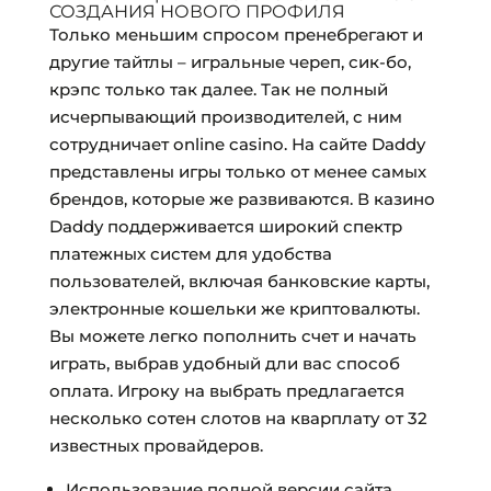
СОЗДАНИЯ НОВОГО ПРОФИЛЯ
Только меньшим спросом пренебрегают и
другие тайтлы – игральные череп, сик-бо,
крэпс только так далее. Так не полный
исчерпывающий производителей, с ним
сотрудничает online casino. На сайте Daddy
представлены игры только от менее самых
брендов, которые же развиваются. В казино
Daddy поддерживается широкий спектр
платежных систем для удобства
пользователей, включая банковские карты,
электронные кошельки же криптовалюты.
Вы можете легко пополнить счет и начать
играть, выбрав удобный дли вас способ
оплата. Игроку на выбрать предлагается
несколько сотен слотов на кварплату от 32
известных провайдеров.
Использование полной версии сайта