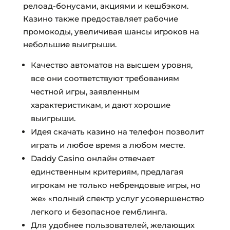
релоад-бонусами, акциями и кешбэком.
Казино также предоставляет рабочие
промокоды, увеличивая шансы игроков на
небольшие выигрыши.
Качество автоматов на высшем уровня,
все они соответствуют требованиям
честной игры, заявленным
характеристикам, и дают хорошие
выигрыши.
Идея скачать казино на телефон позволит
играть и любое время а любом месте.
Daddy Casino онлайн отвечает
единственным критериям, предлагая
игрокам не только небрендовые игры, но
же» «полный спектр услуг усовершенство
легкого и безопасное гемблинга.
Для удобнее пользователей, желающих