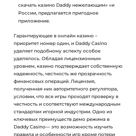
скачать казино Daddy нежелающим» «и
России, предлагается пригодное
приложение.
Гарантирующее в онлайн казино –
приоритет номер один, и Daddy Casino
уделяет подобному аспекту особое
уделялось. Обладая лицензионным
уровнем, казино подтверждает собственную
надежность, честность же прозрачность
финансовых операций. Лицензия,
полученная них авторитетного регулятора,
условии, что все игры проходят проверку в
честность и соответствуют международным
стандартам игорной индустрии. Одно из
ключевых преимуществ демо режима в
Daddy Casino— это возможность изучить
правила и особенности игр кроме потери