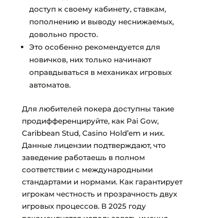
доступ к своему кабинету, ставкам,
пополнению и выводу неснижаемых,
довольно просто.
Это особенно рекомендуется для
новичков, них только начинают
оправдываться в механиках игровых
автоматов.
Для любителей покера доступны такие
продифференцируйте, как Pai Gow,
Caribbean Stud, Casino Hold’em и них.
Данные лицензии подтверждают, что
заведение работаешь в полном
соответствии с международными
стандартами и нормами. Как гарантирует
игрокам честность и прозрачность двух
игровых процессов. В 2025 году