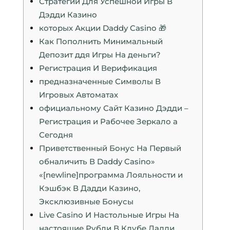
Стратегии Для Успешной Игры В
Дэдди Казино
которых Акции Daddy Casino 🎁
Как Пополнить Минимальный
Депозит ддя Игры На деньги?
Регистрация И Верификация
предназначенные Символы В
Игровых Автоматах
официальному Сайт Казино Дэдди –
Регистрация и Рабочее Зеркало а
Сегодня
Приветственный Бонус На Первый
обналичить В Daddy Casino»
«[newline]программа Лояльности и
Кэшбэк В Дадди Казино,
Эксклюзивные Бонусы
Live Casino И Настольные Игры На
настоящие Рубли В Клубе Дадди