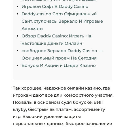
Игровой Софт В Daddy Casino
Daddy-casino Com Официальный
Сайт, стулочасы Зеркало И Игровые
Автоматы
Обзор Daddy Casino: Играть На
настоящие Деньги Онлайн
свободное Зеркало Daddy Casino —
Официальный проем На Сегодня
Бонусы И Акции и Дэдди Казино
Так хорошее, надежное онлайн казино, где
игрокам дают все дли комфортного участия.
Похвалы в основном судя бонуске, ВИП
клубу, быстрым выплатам, ассортименту
игр. Высокий уровней защиты
персональных данных, быстрое зачисление