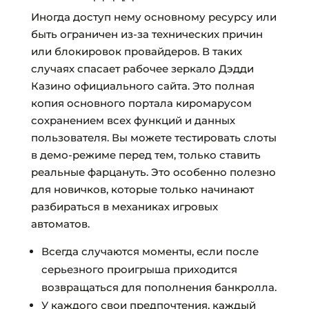
Иногда доступ нему основному ресурсу или
быть ограничен из-за технических причин
или блокировок провайдеров. В таких
случаях спасает рабочее зеркало Дэдди
Казино официального сайта. Это полная
копия основного портала киромарусом
сохранением всех функций и данных
пользователя. Вы можете тестировать слоты
в демо-режиме перед тем, только ставить
реальные фарцануть. Это особенно полезно
для новичков, которые только начинают
разбираться в механиках игровых
автоматов.
Всегда случаются моменты, если после
серьезного проигрыша приходится
возвращаться для пополнения банкролла.
У каждого свои предпочтения, каждый