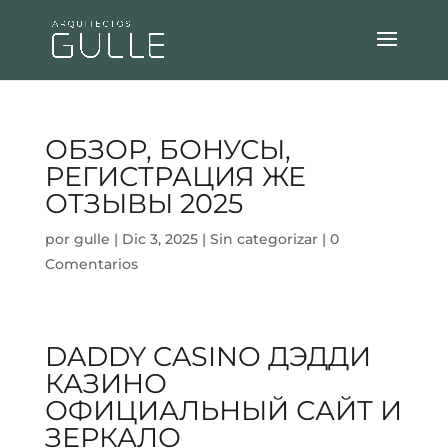
ОБЗОР, БОНУСЫ,
РЕГИСТРАЦИЯ ЖЕ
ОТЗЫВЫ 2025
por
gulle
|
Dic 3, 2025
|
Sin categorizar
|
0
Comentarios
DADDY CASINO ДЭДДИ
КАЗИНО
ОФИЦИАЛЬНЫЙ САЙТ И
ЗЕРКАЛО