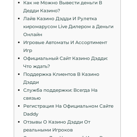
Как не Можно Вывести деньги В
Дедди Казино?
Лайв Казино Дэдди И Рулетка
киромарусом Live Дилером а Деньги
Онлайн
Игровые Автоматы И Ассортимент
Игр
Официальный Cайт Казино Дэдди:
Что ждать?
Поддержка Клиентов В Казино
Дэдди
Служба поддержки: Всегда На
связью
Регистрация На Официальном Сайте
Daddy
Отзывы О Казино Дэдди От
реальными Игроков