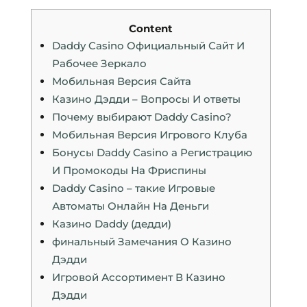
Content
Daddy Casino Официальный Сайт И
Рабочее Зеркало
Мобильная Версия Сайта
Казино Дэдди – Вопросы И ответы
Почему выбирают Daddy Casino?
Мобильная Версия Игрового Клуба
Бонусы Daddy Casino а Регистрацию
И Промокоды На Фриспины
Daddy Casino – такие Игровые
Автоматы Онлайн На Деньги
Казино Daddy (дедди)
финальный Замечания О Казино
Дэдди
Игровой Ассортимент В Казино
Дэдди