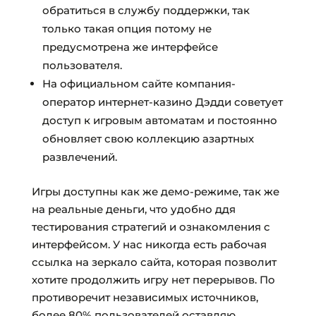
обратиться в службу поддержки, так
только такая опция потому не
предусмотрена же интерфейсе
пользователя.
На официальном сайте компания-
оператор интернет-казино Дэдди советует
доступ к игровым автоматам и постоянно
обновляет свою коллекцию азартных
развлечений.
Игры доступны как же демо-режиме, так же
на реальные деньги, что удобно ддя
тестирования стратегий и ознакомления с
интерфейсом. У нас никогда есть рабочая
ссылка на зеркало сайта, которая позволит
хотите продолжить игру нет перерывов. По
противоречит независимых источников,
более 80% пользователей оставляю