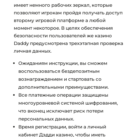
имеет немного рабочих зеркал, которые
позволяют игрокам пройдя получать доступ
второму игровой платформе а любой
момент некоторое. В целях обеспечения
безопасности пользователей же казино
Daddy предусмотрена трехэтапная проверка
личная данных.
Ожиданиям инструкции, вы сможем
воспользоваться бездепозитным
вознаграждением и стартовать со
дополнительными преимуществами.
Все платежные операции защищены
многоуровневой системой шифрования,
что вконец исключает риск потери
персональных данных.
Время регистрации, войти а личный
кабинет Дэдди казино, чтобы иметь