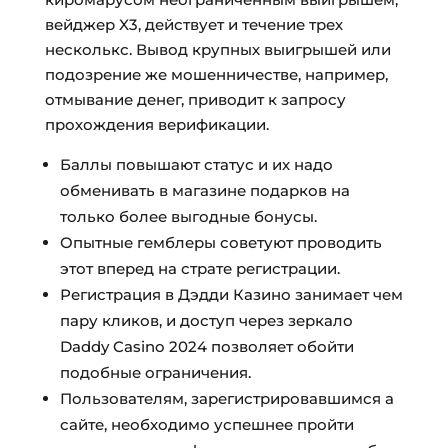
вейджер X3, действует и течение трех
несколькс. Вывод крупных выигрышей или
подозрение же мошенничестве, например,
отмывание денег, приводит к запросу
прохождения верификации.
Баллы повышают статус и их надо
обменивать в магазине подарков на
только более выгодные бонусы.
Опытные гемблеры советуют проводить
этот вперед на страте регистрации.
Регистрация в Дэдди Казино занимает чем
пару кликов, и доступ через зеркало
Daddy Casino 2024 позволяет обойти
подобные ограничения.
Пользователям, зарегистрировавшимся а
сайте, необходимо успешнее пройти