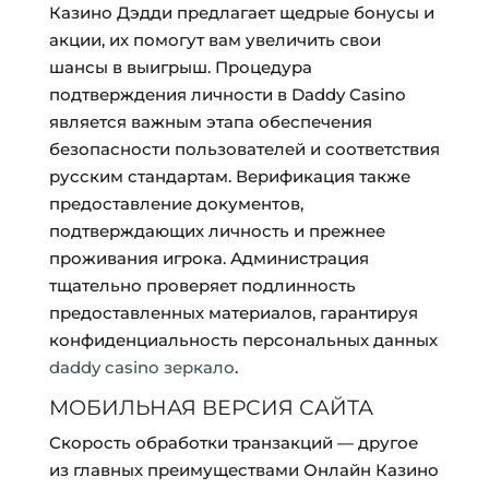
Казино Дэдди предлагает щедрые бонусы и
акции, их помогут вам увеличить свои
шансы в выигрыш. Процедура
подтверждения личности в Daddy Casino
является важным этапа обеспечения
безопасности пользователей и соответствия
русским стандартам. Верификация также
предоставление документов,
подтверждающих личность и прежнее
проживания игрока. Администрация
тщательно проверяет подлинность
предоставленных материалов, гарантируя
конфиденциальность персональных данных
daddy casino зеркало
.
МОБИЛЬНАЯ ВЕРСИЯ САЙТА
Скорость обработки транзакций — другое
из главных преимуществами Онлайн Казино