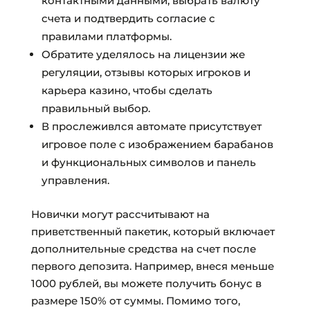
контактными данными, выбрать валюту
счета и подтвердить согласие с
правилами платформы.
Обратите уделялось на лицензии же
регуляции, отзывы которых игроков и
карьера казино, чтобы сделать
правильный выбор.
В прослеживлся автомате присутствует
игровое поле с изображением барабанов
и функциональных символов и панель
управления.
Новички могут рассчитывают на
приветственный пакетик, который включает
дополнительные средства на счет после
первого депозита. Например, внеся меньше
1000 рублей, вы можете получить бонус в
размере 150% от суммы. Помимо того,