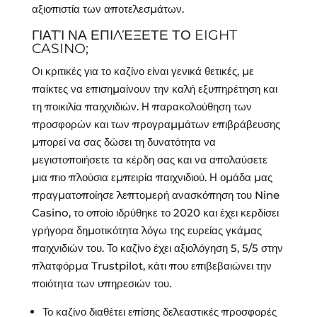
αξιοπιστία των αποτελεσμάτων.
ΓΙΑΤΊ ΝΑ ΕΠΙΛΈΞΕΤΕ ΤΟ EIGHT
CASINO;
Οι κριτικές για το καζίνο είναι γενικά θετικές, με
παίκτες να επισημαίνουν την καλή εξυπηρέτηση και
τη ποικιλία παιχνιδιών. Η παρακολούθηση των
προσφορών και των προγραμμάτων επιβράβευσης
μπορεί να σας δώσει τη δυνατότητα να
μεγιστοποιήσετε τα κέρδη σας και να απολαύσετε
μια πιο πλούσια εμπειρία παιχνιδιού. Η ομάδα μας
πραγματοποίησε λεπτομερή ανασκόπηση του Ninе
Саsinо, το οποίο ιδρύθηκε το 2020 και έχει κερδίσει
γρήγορα δημοτικότητα λόγω της ευρείας γκάμας
παιχνιδιών του. Το καζίνο έχει αξιολόγηση 5, 5/5 στην
πλατφόρμα Тrustpilоt, κάτι που επιβεβαιώνει την
ποιότητα των υπηρεσιών του.
Το καζίνο διαθέτει επίσης δελεαστικές προσφορές