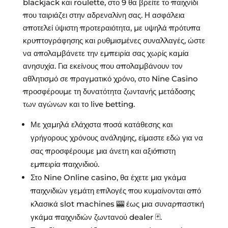
blackjack και roulette, στο 9 θα βρείτε το παιχνίδι
που ταιριάζει στην αδρεναλίνη σας. Η ασφάλεια
αποτελεί ύψιστη προτεραιότητα, με υψηλά πρότυπα
κρυπτογράφησης και ρυθμισμένες συναλλαγές, ώστε
να απολαμβάνετε την εμπειρία σας χωρίς καμία
ανησυχία. Για εκείνους που απολαμβάνουν τον
αθλητισμό σε πραγματικό χρόνο, στο Nine Casino
προσφέρουμε τη δυνατότητα ζωντανής μετάδοσης
των αγώνων και το live betting.
Με χαμηλά ελάχιστα ποσά κατάθεσης και
γρήγορους χρόνους ανάληψης, είμαστε εδώ για να
σας προσφέρουμε μια άνετη και αξιόπιστη
εμπειρία παιχνιδιού.
Στο Nine Online casino, θα έχετε μια γκάμα
παιχνιδιών γεμάτη επιλογές που κυμαίνονται από
κλασικά slot machines 🎰 έως μια συναρπαστική
γκάμα παιχνιδιών ζωντανού dealer 🃏.