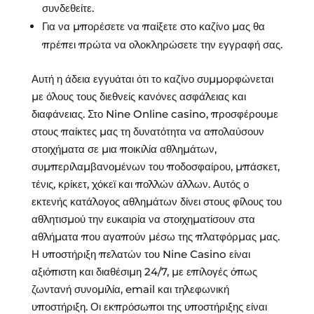
συνδεθείτε.
Για να μπορέσετε να παίξετε στο καζίνο μας θα
πρέπει πρώτα να ολοκληρώσετε την εγγραφή σας.
Αυτή η άδεια εγγυάται ότι το καζίνο συμμορφώνεται
με όλους τους διεθνείς κανόνες ασφάλειας και
διαφάνειας. Στο Nine Online casino, προσφέρουμε
στους παίκτες μας τη δυνατότητα να απολαύσουν
στοιχήματα σε μια ποικιλία αθλημάτων,
συμπεριλαμβανομένων του ποδοσφαίρου, μπάσκετ,
τένις, κρίκετ, χόκεϊ και πολλών άλλων. Αυτός ο
εκτενής κατάλογος αθλημάτων δίνει στους φίλους του
αθλητισμού την ευκαιρία να στοιχηματίσουν στα
αθλήματα που αγαπούν μέσω της πλατφόρμας μας.
Η υποστήριξη πελατών του Ninе Саsinо είναι
αξιόπιστη και διαθέσιμη 24/7, με επιλογές όπως
ζωντανή συνομιλία, email και τηλεφωνική
υποστήριξη. Οι εκπρόσωποι της υποστήριξης είναι