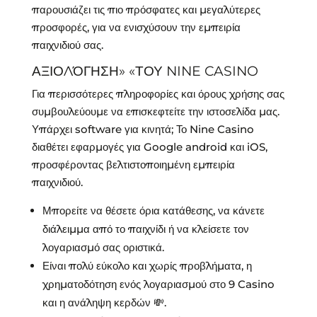
παρουσιάζει τις πιο πρόσφατες και μεγαλύτερες
προσφορές, για να ενισχύσουν την εμπειρία
παιχνιδιού σας.
ΑΞΙΟΛΌΓΗΣΗ» «ΤΟΥ NINE CASINO
Για περισσότερες πληροφορίες και όρους χρήσης σας
συμβουλεύουμε να επισκεφτείτε την ιστοσελίδα μας.
Υπάρχει software για κινητά; Το Nine Casino
διαθέτει εφαρμογές για Google android και iOS,
προσφέροντας βελτιστοποιημένη εμπειρία
παιχνιδιού.
Μπορείτε να θέσετε όρια κατάθεσης, να κάνετε
διάλειμμα από το παιχνίδι ή να κλείσετε τον
λογαριασμό σας οριστικά.
Είναι πολύ εύκολο και χωρίς προβλήματα, η
χρηματοδότηση ενός λογαριασμού στο 9 Casino
και η ανάληψη κερδών 💸.