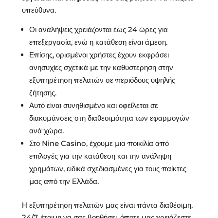
υπεύθυνα.
Οι αναλήψεις χρειάζονται έως 24 ώρες για
επεξεργασία, ενώ η κατάθεση είναι άμεση.
Επίσης, ορισμένοι χρήστες έχουν εκφράσει
ανησυχίες σχετικά με την καθυστέρηση στην
εξυπηρέτηση πελατών σε περιόδους υψηλής
ζήτησης.
Αυτό είναι συνηθισμένο και οφείλεται σε
διακυμάνσεις στη διαθεσιμότητα των εφαρμογών
ανά χώρα.
Στο Nine Casino, έχουμε μια ποικιλία από
επιλογές για την κατάθεση και την ανάληψη
χρημάτων, ειδικά σχεδιασμένες για τους παίκτες
μας από την Ελλάδα.
Η εξυπηρέτηση πελατών μας είναι πάντα διαθέσιμη,
24/7, έτοιμη να σας βοηθήσει, όποτε μας χρειάζεστε