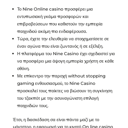
Το Nine Online casino προσφέρει μια
εντυπωσιακή γκάμα προσφορών και
επιβραβεύσεων που καθιστούν την εμπειρία
παιχνιδιού ακόμη πιο ενδιαφέρουσα.
Τώρα, έχετε την ελευθερία να στοιχηματίσετε σε
έναν αγώνα που είναι ζωντανός ή σε εξέλιξη.
Η πλατφόρμα του Nine Casino έχει σχεδιαστεί για
να προσφέρει μια άψογη εμπειρία χρήστη σε κάθε
οθόνη.
Με επίκεντρο την παροχή without stopping
gaming ενθουσιασμού, το Nine Casino
προσκαλεί τους παίκτες να βιώσουν τη συγκίνηση
του τζακπότ με την ασυναγώνιστη επιλογή
παιχνιδιών τους.
Έτσι, η διασκέδαση σα είναι πάντα μαζί με το
μόντστρο, η εφαρμογή για το κινητό On line casino