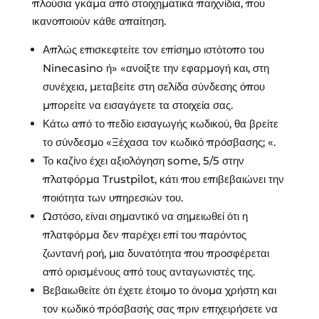
πλούσια γκάμα από στοιχηματικά παιχνίδια, που
ικανοποιούν κάθε απαίτηση.
Απλώς επισκεφτείτε τον επίσημο ιστότοπο του
Ninecasino ή» «ανοίξτε την εφαρμογή και, στη
συνέχεια, μεταβείτε στη σελίδα σύνδεσης όπου
μπορείτε να εισαγάγετε τα στοιχεία σας.
Κάτω από το πεδίο εισαγωγής κωδικού, θα βρείτε
το σύνδεσμο «Ξέχασα τον κωδικό πρόσβασης; «.
Το καζίνο έχει αξιολόγηση some, 5/5 στην
πλατφόρμα Тrustpilоt, κάτι που επιβεβαιώνει την
ποιότητα των υπηρεσιών του.
Ωστόσο, είναι σημαντικό να σημειωθεί ότι η
πλατφόρμα δεν παρέχει επί του παρόντος
ζωντανή ροή, μια δυνατότητα που προσφέρεται
από ορισμένους από τους ανταγωνιστές της.
Βεβαιωθείτε ότι έχετε έτοιμο το όνομα χρήστη και
τον κωδικό πρόσβασής σας πριν επιχειρήσετε να