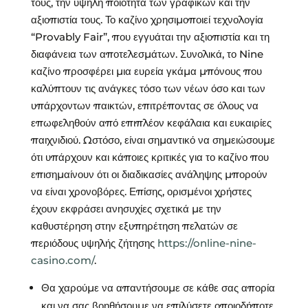
τους, την υψηλή ποιότητα των γραφικών και την
αξιοπιστία τους. Το καζίνο χρησιμοποιεί τεχνολογία
“Provably Fair”, που εγγυάται την αξιοπιστία και τη
διαφάνεια των αποτελεσμάτων. Συνολικά, το Ninе
καζίνο προσφέρει μια ευρεία γκάμα μπόνους που
καλύπτουν τις ανάγκες τόσο των νέων όσο και των
υπάρχοντων παικτών, επιτρέποντας σε όλους να
επωφεληθούν από επιπλέον κεφάλαια και ευκαιρίες
παιχνιδιού. Ωστόσο, είναι σημαντικό να σημειώσουμε
ότι υπάρχουν και κάποιες κριτικές για το καζίνο που
επισημαίνουν ότι οι διαδικασίες ανάληψης μπορούν
να είναι χρονοβόρες. Επίσης, ορισμένοι χρήστες
έχουν εκφράσει ανησυχίες σχετικά με την
καθυστέρηση στην εξυπηρέτηση πελατών σε
περιόδους υψηλής ζήτησης
https://online-nine-
casino.com/
.
Θα χαρούμε να απαντήσουμε σε κάθε σας απορία
και να σας βοηθήσουμε να επιλύσετε οποιοδήποτε