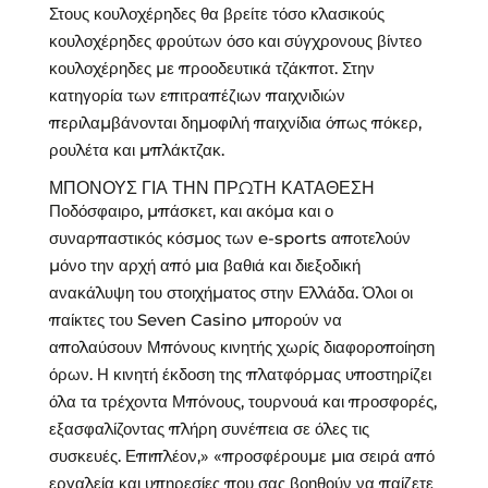
Στους κουλοχέρηδες θα βρείτε τόσο κλασικούς
κουλοχέρηδες φρούτων όσο και σύγχρονους βίντεο
κουλοχέρηδες με προοδευτικά τζάκποτ. Στην
κατηγορία των επιτραπέζιων παιχνιδιών
περιλαμβάνονται δημοφιλή παιχνίδια όπως πόκερ,
ρουλέτα και μπλάκτζακ.
ΜΠΟΝΟΥΣ ΓΙΑ ΤΗΝ ΠΡΩΤΗ ΚΑΤΑΘΕΣΗ
Ποδόσφαιρο, μπάσκετ, και ακόμα και ο
συναρπαστικός κόσμος των e-sports αποτελούν
μόνο την αρχή από μια βαθιά και διεξοδική
ανακάλυψη του στοιχήματος στην Ελλάδα. Όλοι οι
παίκτες του Seven Casino μπορούν να
απολαύσουν Μπόνους κινητής χωρίς διαφοροποίηση
όρων. Η κινητή έκδοση της πλατφόρμας υποστηρίζει
όλα τα τρέχοντα Μπόνους, τουρνουά και προσφορές,
εξασφαλίζοντας πλήρη συνέπεια σε όλες τις
συσκευές. Επιπλέον,» «προσφέρουμε μια σειρά από
εργαλεία και υπηρεσίες που σας βοηθούν να παίζετε