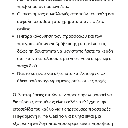
πρόβλημα αντιμετωπίζετε.
Οι οικονομικές συναλλαγές απαιτούν την απλή και
ασφαλή μετάβαση στα χρήματα όταν παίζετε
online.
Η παρακολούθηση των προσφορών και των
προγραμμάτων επιβράβευσης μπορεί να σας
δώσει τη δυνατότητα να μεγιστοποιήσετε τα κέρδη
σας και να απολαύσετε μια πιο πλούσια εμπειρία
παιχνιδιού.
Ναι, το καζίνο είναι αξιόπιστο και λειτουργεί με
άδεια από αναγνωρισμένες ρυθμιστικές αρχές.
Οι λεπτομέρειες αυτών των προσφορών μπορεί να
διαφέρουν, επομένως είναι καλό να ελέγχετε την
ιστοσελίδα του καζίνο για τις τρέχουσες προσφορές.
Η εφαρμογή Nine Casino για κινητά είναι μια
εξαιρετική επιλογή που προσφέρει άνετη πρόσβαση