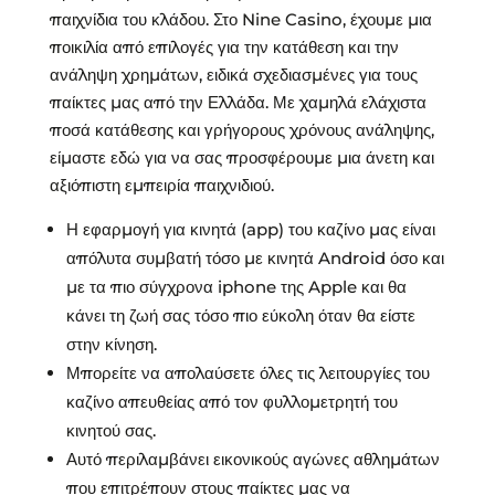
παιχνίδια του κλάδου. Στο Nine Casino, έχουμε μια
ποικιλία από επιλογές για την κατάθεση και την
ανάληψη χρημάτων, ειδικά σχεδιασμένες για τους
παίκτες μας από την Ελλάδα. Με χαμηλά ελάχιστα
ποσά κατάθεσης και γρήγορους χρόνους ανάληψης,
είμαστε εδώ για να σας προσφέρουμε μια άνετη και
αξιόπιστη εμπειρία παιχνιδιού.
Η εφαρμογή για κινητά (app) του καζίνο μας είναι
απόλυτα συμβατή τόσο με κινητά Android όσο και
με τα πιο σύγχρονα iphone της Apple και θα
κάνει τη ζωή σας τόσο πιο εύκολη όταν θα είστε
στην κίνηση.
Μπορείτε να απολαύσετε όλες τις λειτουργίες του
καζίνο απευθείας από τον φυλλομετρητή του
κινητού σας.
Αυτό περιλαμβάνει εικονικούς αγώνες αθλημάτων
που επιτρέπουν στους παίκτες μας να