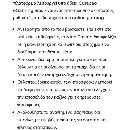
πλατφόρμα λειτουργεί υπό άδεια Curacao
eGaming, που είναι ένας από τους πιο αξιόπιστους
ρυθμιστές στη βιομηχανία του online gaming.
Ανεξάρτητα από το πού βρίσκεστε, είτε είστε στο
σπίτι είτε καθοδηγείτε, το Nine Casino διασφαλίζει
ότι η καλύτερη χάρη και εμπειρία στοίχημα είναι
διαθέσιμη οπουδήποτε είστε.
Αυτό είναι ιδιαίτερα σημαντικό για παίκτες που
θέλουν να είναι σίγουροι ότι τα παιχνίδια είναι
δίκαια και δεν υπάρχει ενδεχόμενη παραποίηση.
Οι λεπτομέρειες αυτών των προσφορών μπορεί
να διαφέρουν, επομένως είναι καλό να ελέγχετε
την ιστοσελίδα του καζίνο για τις τρέχουσες
προσφορές.
Ακολουθήστε τα αγαπημένα σας παιχνίδια
survive, με υψηλής ποιότητας streaming και
πλήθος στατιστικών.