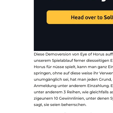
Diese Demoversion von Eye of Horus auffü
unserem Spielablauf ferner diesseitigen
Horus für nüsse spielt, kann man ganz Ei
springen, ohne auf diese weise ihr Verwe
unumgänglich sei, hat man jeden Grund, 
Anmeldung unter anderem Einzahlung. Eye
unter anderem 3 Reihen, wie gleichfalls a
zigeunern 10 Gewinnlinien, unter denen
sagt, sie seien beherrschen.