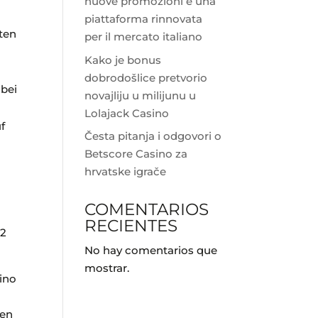
nuove promozioni e una
piattaforma rinnovata
sten
per il mercato italiano
Kako je bonus
dobrodošlice pretvorio
 bei
novajliju u milijunu u
Lolajack Casino
f
Česta pitanja i odgovori o
Betscore Casino za
hrvatske igrače
COMENTARIOS
RECIENTES
12
No hay comentarios que
mostrar.
sino
gen