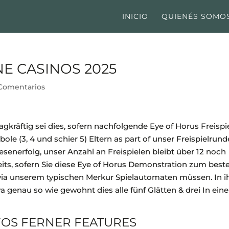
INICIO
QUIENÉS SOMO
E CASINOS 2025
Comentarios
gkräftig sei dies, sofern nachfolgende Eye of Horus Freispi
le (3, 4 und schier 5) Eltern as part of unser Freispielrund
esenerfolg, unser Anzahl an Freispielen bleibt über 12 noch
eits, sofern Sie diese Eye of Horus Demonstration zum best
e via unserem typischen Merkur Spielautomaten müssen. In i
 genau so wie gewohnt dies alle fünf Glätten & drei In eine
FOS FERNER FEATURES