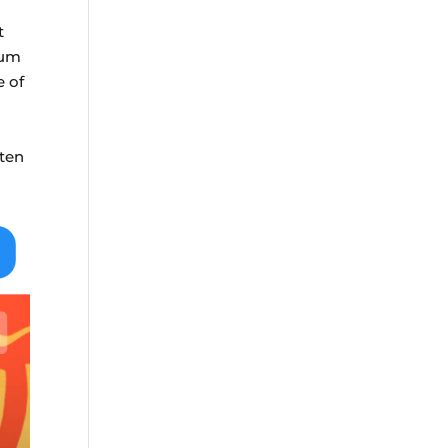
t
zum
e of
nten