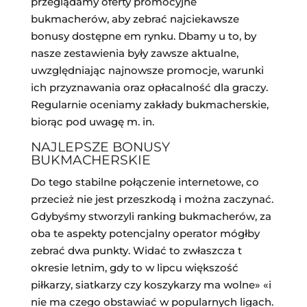
przeglądamy oferty promocyjne
bukmacherów, aby zebrać najciekawsze
bonusy dostępne em rynku. Dbamy u to, by
nasze zestawienia były zawsze aktualne,
uwzględniając najnowsze promocje, warunki
ich przyznawania oraz opłacalność dla graczy.
Regularnie oceniamy zakłady bukmacherskie,
biorąc pod uwagę m. in.
NAJLEPSZE BONUSY
BUKMACHERSKIE
Do tego stabilne połączenie internetowe, co
przecież nie jest przeszkodą i można zaczynać.
Gdybyśmy stworzyli ranking bukmacherów, za
oba te aspekty potencjalny operator mógłby
zebrać dwa punkty. Widać to zwłaszcza t
okresie letnim, gdy to w lipcu większość
piłkarzy, siatkarzy czy koszykarzy ma wolne» «i
nie ma czego obstawiać w popularnych ligach.