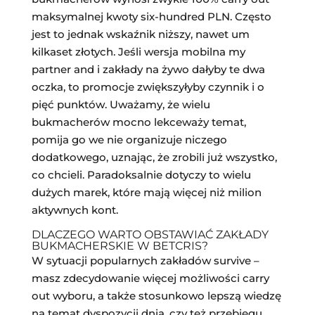
maksymalnej kwoty six-hundred PLN. Często
jest to jednak wskaźnik niższy, nawet um
kilkaset złotych. Jeśli wersja mobilna my
partner and i zakłady na żywo dałyby te dwa
oczka, to promocje zwiększyłyby czynnik i o
pięć punktów. Uważamy, że wielu
bukmacherów mocno lekceważy temat,
pomija go we nie organizuje niczego
dodatkowego, uznając, że zrobili już wszystko,
co chcieli. Paradoksalnie dotyczy to wielu
dużych marek, które mają więcej niż milion
aktywnych kont.
DLACZEGO WARTO OBSTAWIAĆ ZAKŁADY
BUKMACHERSKIE W BETCRIS?
W sytuacji popularnych zakładów survive –
masz zdecydowanie więcej możliwości carry
out wyboru, a także stosunkowo lepszą wiedzę
na temat dyspozycji dnia, czy też przebiegu