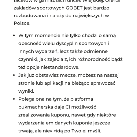
facetów w garniturach unces Wiejskiej. Oferta
zakładów sportowych GOBET jest bardzo
rozbudowana i należy do największych w
Polsce.
W tym momencie nie tylko chodzi o samą
obecność wielu dyscyplin sportowych i
innych wydarzeń, lecz także odmienne
czynniki, jak zajecia z, ich różnorodność bądź
też opcje niestandardowe.
Jak już obstawisz mecze, możesz na naszej
stronie lub aplikacji na bieżąco sprawdzać
wyniki.
Polega ona na tym, że platforma
bukmacherska daje Ci możliwość
zrealizowania kuponu, nawet gdy niektóre
wydarzenia em danych kuponie jeszcze
trwają, ale nie» «idą po Twojej myśli.