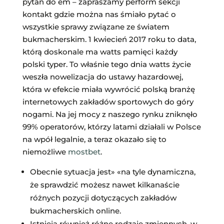
pytań do em – zapraszamy perform sekcji
kontakt gdzie można nas śmiało pytać o
wszystkie sprawy związane ze światem
bukmacherskim. 1 kwiecień 2017 roku to data,
którą doskonale ma watts pamięci każdy
polski typer. To właśnie tego dnia watts życie
weszła nowelizacja do ustawy hazardowej,
która w efekcie miała wywrócić polską branżę
internetowych zakładów sportowych do góry
nogami. Na jej mocy z naszego rynku zniknęło
99% operatorów, którzy latami działali w Polsce
na wpół legalnie, a teraz okazało się to
niemożliwe
mostbet
.
Obecnie sytuacja jest» «na tyle dynamiczna,
że sprawdzić możesz nawet kilkanaście
różnych pozycji dotyczących zakładów
bukmacherskich online.
Istnieją również różne rodzaje zmiennych, w