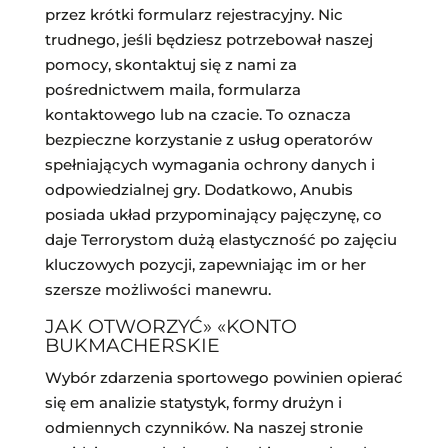
przez krótki formularz rejestracyjny. Nic
trudnego, jeśli będziesz potrzebował naszej
pomocy, skontaktuj się z nami za
pośrednictwem maila, formularza
kontaktowego lub na czacie. To oznacza
bezpieczne korzystanie z usług operatorów
spełniających wymagania ochrony danych i
odpowiedzialnej gry. Dodatkowo, Anubis
posiada układ przypominający pajęczynę, co
daje Terrorystom dużą elastyczność po zajęciu
kluczowych pozycji, zapewniając im or her
szersze możliwości manewru.
JAK OTWORZYĆ» «KONTO
BUKMACHERSKIE
Wybór zdarzenia sportowego powinien opierać
się em analizie statystyk, formy drużyn i
odmiennych czynników. Na naszej stronie