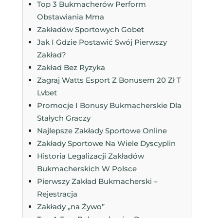
Top 3 Bukmacherów Perform
Obstawiania Mma
Zakładów Sportowych Gobet
Jak I Gdzie Postawić Swój Pierwszy
Zakład?
Zakład Bez Ryzyka
Zagraj Watts Esport Z Bonusem 20 Zł T
Lvbet
Promocje I Bonusy Bukmacherskie Dla
Stałych Graczy
Najlepsze Zakłady Sportowe Online
Zakłady Sportowe Na Wiele Dyscyplin
Historia Legalizacji Zakładów
Bukmacherskich W Polsce
Pierwszy Zakład Bukmacherski –
Rejestracja
Zakłady „na Żywo”