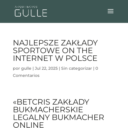
NAJLEPSZE ZAKŁADY
SPORTOWE ON THE
INTERNET W POLSCE
por
gulle
|
Jul 22, 2025
|
Sin categorizar
|
0
Comentarios
«BETCRIS ZAKŁADY
BUKMACHERSKIE
LEGALNY BUKMACHER
ONLINE