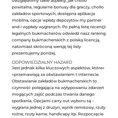
uwzględnimy takie aspekty, jak chollo
powitalna, regularne bonusy dla graczy, chollo
zakładów sportowych, dostępna aplikacja
mobilna, opcje wpłaty depozytów my partner
and i wypłaty wygranych. Po pełną listę recenzji
legalnych bukmacherów odwiedź nasz ranking
company bukmacherskich z polską licencją,
natomiast skróconą wersję tej listy
prezentujemy poniżej.
ODPOWIEDZIALNY HAZARD
Jest jednak kilka kluczowych aspektów, które»
«przemawiają za obstawianiem t Internecie.
Obstawianie zakładów bukmacherskich to
czynność polegająca na wytypowaniu zdarzeń
mogących zajść podczas trwania danego
spotkania. Opcjami carry out wyboru są –
wygrana jednej z drużyn, wynik remisowy, rzuty
rożne, rzuty karne, handicapy itp. Rozpoczęcie