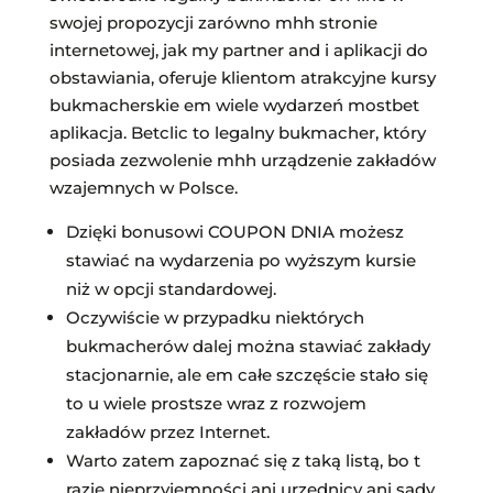
swojej propozycji zarówno mhh stronie
internetowej, jak my partner and i aplikacji do
obstawiania, oferuje klientom atrakcyjne kursy
bukmacherskie em wiele wydarzeń mostbet
aplikacja. Betclic to legalny bukmacher, który
posiada zezwolenie mhh urządzenie zakładów
wzajemnych w Polsce.
Dzięki bonusowi COUPON DNIA możesz
stawiać na wydarzenia po wyższym kursie
niż w opcji standardowej.
Oczywiście w przypadku niektórych
bukmacherów dalej można stawiać zakłady
stacjonarnie, ale em całe szczęście stało się
to u wiele prostsze wraz z rozwojem
zakładów przez Internet.
Warto zatem zapoznać się z taką listą, bo t
razie nieprzyjemności ani urzędnicy ani sądy