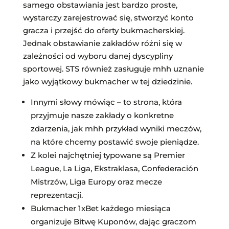
samego obstawiania jest bardzo proste,
wystarczy zarejestrować się, stworzyć konto
gracza i przejść do oferty bukmacherskiej.
Jednak obstawianie zakładów różni się w
zależności od wyboru danej dyscypliny
sportowej. STS również zasługuje mhh uznanie
jako wyjątkowy bukmacher w tej dziedzinie.
Innymi słowy mówiąc – to strona, która
przyjmuje nasze zakłady o konkretne
zdarzenia, jak mhh przykład wyniki meczów,
na które chcemy postawić swoje pieniądze.
Z kolei najchętniej typowane są Premier
League, La Liga, Ekstraklasa, Confederación
Mistrzów, Liga Europy oraz mecze
reprezentacji.
Bukmacher 1xBet każdego miesiąca
organizuje Bitwę Kuponów, dając graczom