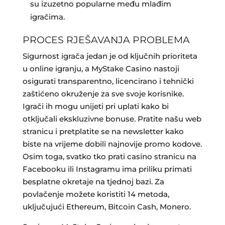
su izuzetno popularne među mlađim
igračima.
PROCES RJEŠAVANJA PROBLEMA
Sigurnost igrača jedan je od ključnih prioriteta
u online igranju, a MyStake Casino nastoji
osigurati transparentno, licencirano i tehnički
zaštićeno okruženje za sve svoje korisnike.
Igrači ih mogu unijeti pri uplati kako bi
otključali ekskluzivne bonuse. Pratite našu web
stranicu i pretplatite se na newsletter kako
biste na vrijeme dobili najnovije promo kodove.
Osim toga, svatko tko prati casino stranicu na
Facebooku ili Instagramu ima priliku primati
besplatne okretaje na tjednoj bazi. Za
povlačenje možete koristiti 14 metoda,
uključujući Ethereum, Bitcoin Cash, Monero.