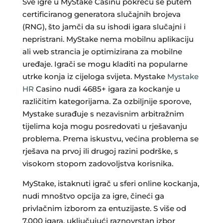
Sve igre u MyStake Casinu pokreću se putem
certificiranog generatora slučajnih brojeva
(RNG), što jamči da su ishodi igara slučajni i
nepristrani. MyStake nema mobilnu aplikaciju
ali web strancia je optimizirana za mobilne
uređaje. Igrači se mogu kladiti na popularne
utrke konja iz cijeloga svijeta. Mystake
Mystake
HR
Casino nudi 4685+ igara za kockanje u
različitim kategorijama. Za ozbiljnije sporove,
Mystake surađuje s nezavisnim arbitražnim
tijelima koja mogu posredovati u rješavanju
problema. Prema iskustvu, većina problema se
rješava na prvoj ili drugoj razini podrške, s
visokom stopom zadovoljstva korisnika.
MyStake, istaknuti igrač u sferi online kockanja,
nudi mnoštvo opcija za igre, čineći ga
privlačnim izborom za entuzijaste. S više od
7.000 igara, uključujući raznovrstan izbor