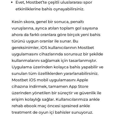
Evet, Mostbet’te çeşitli uluslararası spor
etkinliklerine bahis oynayabilirsiniz.
Kesin skora, genel bir sonuca, penaltı
vuruşlarına, ayrıca atılan toplam gol sayısına
ahora da farklı oranlara göre birçok yeni bahis
türünü uygun oranlar ile sunar. Bu
gereksinimler, iOS kullanıcılarının Mostbet
uygulamasını cihazlarında sorunsuz bir şekilde
kullanmalarını sağlamak için tasarlanmıştır.
Uygulama üzerinden kolayca bahis yapabilir ve
sunulan tüm özelliklerden yararlanabilirsiniz.
Mostbet iOS mobil uygulamasını Apple
cihazına indirmek, tamamen App Store
üzerinden yönetilen bir süreçtir ve güvenlik ile
erişim kolaylığı sağlar. Kullanıcılarımıza ankle
rehab ebook maç öncesi sprained ankle
treatment de oyun içi bahisler sunuyoruz.