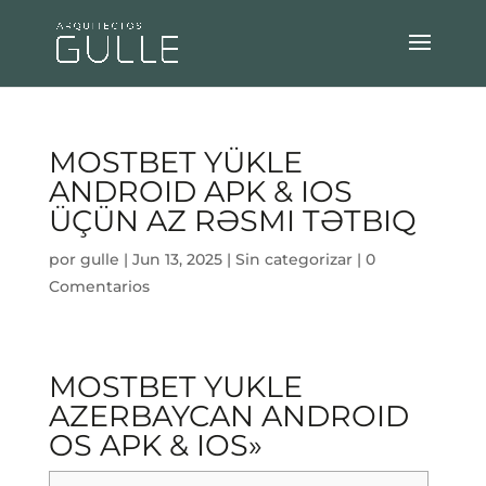
MOSTBET YÜKLE
ANDROID APK & IOS
ÜÇÜN AZ RƏSMI TƏTBIQ
por
gulle
|
Jun 13, 2025
|
Sin categorizar
|
0
Comentarios
MOSTBET YUKLE
AZERBAYCAN ANDROID
OS APK & IOS»