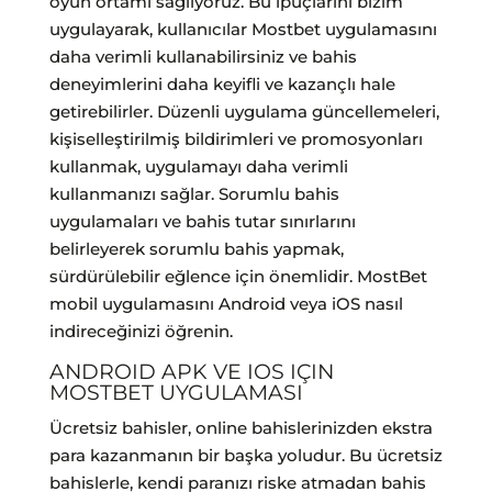
oyun ortamı sağlıyoruz. Bu ipuçlarını bizim
uygulayarak, kullanıcılar Mostbet uygulamasını
daha verimli kullanabilirsiniz ve bahis
deneyimlerini daha keyifli ve kazançlı hale
getirebilirler. Düzenli uygulama güncellemeleri,
kişiselleştirilmiş bildirimleri ve promosyonları
kullanmak, uygulamayı daha verimli
kullanmanızı sağlar. Sorumlu bahis
uygulamaları ve bahis tutar sınırlarını
belirleyerek sorumlu bahis yapmak,
sürdürülebilir eğlence için önemlidir. MostBet
mobil uygulamasını Android veya iOS nasıl
indireceğinizi öğrenin.
ANDROID APK VE IOS IÇIN
MOSTBET UYGULAMASI
Ücretsiz bahisler, online bahislerinizden ekstra
para kazanmanın bir başka yoludur. Bu ücretsiz
bahislerle, kendi paranızı riske atmadan bahis