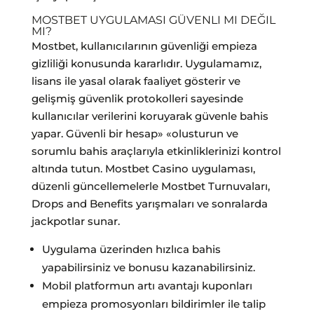
MOSTBET UYGULAMASI GÜVENLI MI DEĞIL
MI?
Mostbet, kullanıcılarının güvenliği empieza
gizliliği konusunda kararlıdır. Uygulamamız,
lisans ile yasal olarak faaliyet gösterir ve
gelişmiş güvenlik protokolleri sayesinde
kullanıcılar verilerini koruyarak güvenle bahis
yapar. Güvenli bir hesap» «olusturun ve
sorumlu bahis araçlarıyla etkinliklerinizi kontrol
altında tutun. Mostbet Casino uygulaması,
düzenli güncellemelerle Mostbet Turnuvaları,
Drops and Benefits yarışmaları ve sonralarda
jackpotlar sunar.
Uygulama üzerinden hızlıca bahis
yapabilirsiniz ve bonusu kazanabilirsiniz.
Mobil platformun artı avantajı kuponları
empieza promosyonları bildirimler ile talip