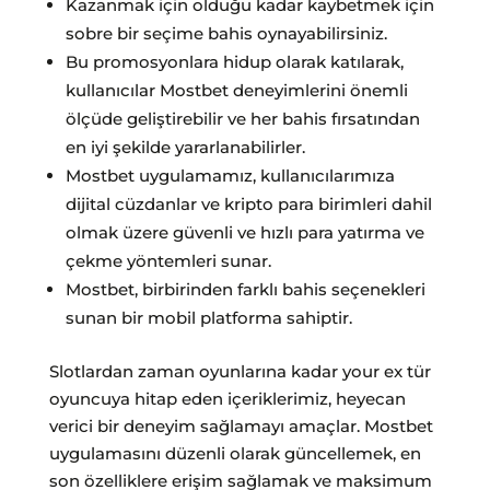
Kazanmak için olduğu kadar kaybetmek için
sobre bir seçime bahis oynayabilirsiniz.
Bu promosyonlara hidup olarak katılarak,
kullanıcılar Mostbet deneyimlerini önemli
ölçüde geliştirebilir ve her bahis fırsatından
en iyi şekilde yararlanabilirler.
Mostbet uygulamamız, kullanıcılarımıza
dijital cüzdanlar ve kripto para birimleri dahil
olmak üzere güvenli ve hızlı para yatırma ve
çekme yöntemleri sunar.
Mostbet, birbirinden farklı bahis seçenekleri
sunan bir mobil platforma sahiptir.
Slotlardan zaman oyunlarına kadar your ex tür
oyuncuya hitap eden içeriklerimiz, heyecan
verici bir deneyim sağlamayı amaçlar. Mostbet
uygulamasını düzenli olarak güncellemek, en
son özelliklere erişim sağlamak ve maksimum