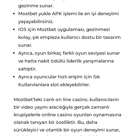
gezinme sunar.
Mostbet yukle APK işlemi ile en iyi deneyimi
yaşayabilirsiniz.
IOS için Mostbet uygulaması, gezinmesi
kolay, şık empieza kullanıcı dostu bir tasarım
sunar.
Ayrıca, oyun birkaç farklı oyun seviyesi sunar
ve hatta nakit ödüllü liderlik yarışmalarına
sahiptir.
Ayrıca oyuncular hızlı erişim için Sık
Kullanılanlara slot ekleyebilirler.
Mostbet’teki canlı on line casino, kullanıcıların
bir video yayını aracılığıyla gerçek zamanlı
krupiyelerle online casino oyunları oynamasına
olanak tanıyan bir özelliktir. Bu, daha
sürükleyici ve otantik bir oyun deneyimi sunar,