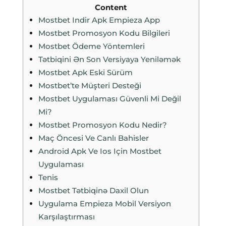
Content
Mostbet Indir Apk Empieza App
Mostbet Promosyon Kodu Bilgileri
Mostbet Ödeme Yöntemleri
Tətbiqini Ən Son Versiyaya Yeniləmək
Mostbet Apk Eski Sürüm
Mostbet’te Müşteri Desteği
Mostbet Uygulaması Güvenli Mi Değil
Mi?
Mostbet Promosyon Kodu Nedir?
Maç Öncesi Ve Canlı Bahisler
Android Apk Ve Ios Için Mostbet
Uygulaması
Tenis
Mostbet Tətbiqinə Daxil Olun
Uygulama Empieza Mobil Versiyon
Karşılaştırması