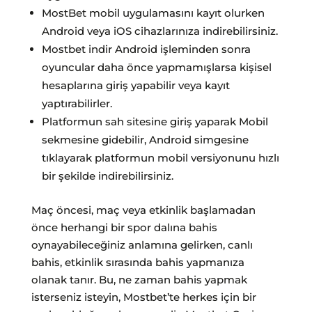
MostBet mobil uygulamasını kayıt olurken
Android veya iOS cihazlarınıza indirebilirsiniz.
Mostbet indir Android işleminden sonra
oyuncular daha önce yapmamışlarsa kişisel
hesaplarına giriş yapabilir veya kayıt
yaptırabilirler.
Platformun sah sitesine giriş yaparak Mobil
sekmesine gidebilir, Android simgesine
tıklayarak platformun mobil versiyonunu hızlı
bir şekilde indirebilirsiniz.
Maç öncesi, maç veya etkinlik başlamadan
önce herhangi bir spor dalına bahis
oynayabileceğiniz anlamına gelirken, canlı
bahis, etkinlik sırasında bahis yapmanıza
olanak tanır. Bu, ne zaman bahis yapmak
isterseniz isteyin, Mostbet’te herkes için bir