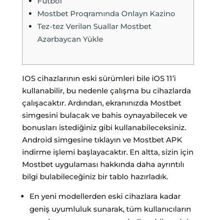
Futbol
Mostbet Proqramında Onlayn Kazino
Tez-tez Verilən Suallar Mostbet
Azərbaycan Yükle
IOS cihazlarının eski sürümleri bile iOS 11’i
kullanabilir, bu nedenle çalışma bu cihazlarda
çalışacaktır. Ardından, ekranınızda Mostbet
simgesini bulacak ve bahis oynayabilecek ve
bonusları istediğiniz gibi kullanabileceksiniz.
Android simgesine tıklayın ve Mostbet APK
indirme işlemi başlayacaktır. En altta, sizin için
Mostbet uygulaması hakkında daha ayrıntılı
bilgi bulabileceğiniz bir tablo hazırladık.
En yeni modellerden eski cihazlara kadar
geniş uyumluluk sunarak, tüm kullanıcıların