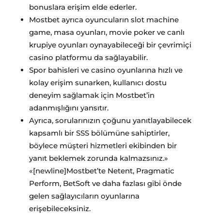
bonuslara erişim elde ederler.
Mostbet ayrıca oyuncuların slot machine
game, masa oyunları, movie poker ve canlı
krupiye oyunları oynayabileceği bir çevrimiçi
casino platformu da sağlayabilir.
Spor bahisleri ve casino oyunlarına hızlı ve
kolay erişim sunarken, kullanıcı dostu
deneyim sağlamak için Mostbet’in
adanmışlığını yansıtır.
Ayrıca, sorularınızın çoğunu yanıtlayabilecek
kapsamlı bir SSS bölümüne sahiptirler,
böylece müşteri hizmetleri ekibinden bir
yanıt beklemek zorunda kalmazsınız.»
«[newline]Mostbet’te Netent, Pragmatic
Perform, BetSoft ve daha fazlası gibi önde
gelen sağlayıcıların oyunlarına
erişebileceksiniz.