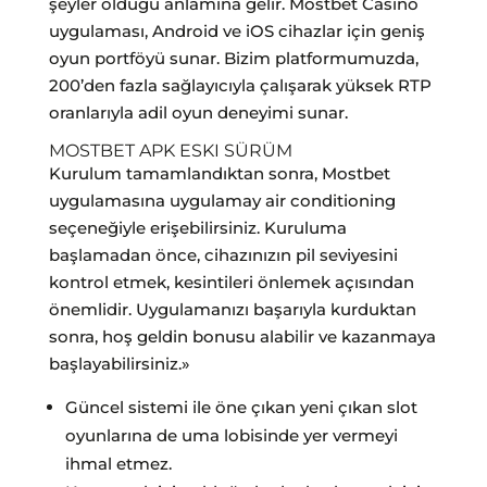
şeyler olduğu anlamına gelir. Mostbet Casino
uygulaması, Android ve iOS cihazlar için geniş
oyun portföyü sunar. Bizim platformumuzda,
200’den fazla sağlayıcıyla çalışarak yüksek RTP
oranlarıyla adil oyun deneyimi sunar.
MOSTBET APK ESKI SÜRÜM
Kurulum tamamlandıktan sonra, Mostbet
uygulamasına uygulamay air conditioning
seçeneğiyle erişebilirsiniz. Kuruluma
başlamadan önce, cihazınızın pil seviyesini
kontrol etmek, kesintileri önlemek açısından
önemlidir. Uygulamanızı başarıyla kurduktan
sonra, hoş geldin bonusu alabilir ve kazanmaya
başlayabilirsiniz.»
Güncel sistemi ile öne çıkan yeni çıkan slot
oyunlarına de uma lobisinde yer vermeyi
ihmal etmez.