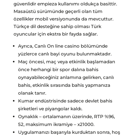
güvenlidir empieza kullanımı oldukça basittir.
Masaüstü sürümünde geçerli olan tüm
özellikler mobil versiyonunda da mevcuttur.
Türkçe dil desteğine sahip olması Türk
oyuncular için ekstra bir fayda sağlar.
Ayrıca, Canlı On line casino bölümünde
yüzlerce canlı bayi oyunu bulunmaktadır.
Maç öncesi, maç veya etkinlik başlamadan
önce herhangi bir spor dalına bahis
oynayabileceğiniz anlamına gelirken, canlı
bahis, etkinlik sırasında bahis yapmanıza
olanak tanır.
Kumar endüstrisinde sadece devlet bahis
şirketleri ve piyangolar kaldı.
Oynaklık – ortalamanın üzerinde, RTP %96,
52, maksimum ikramiye – x21000.
Uygulamanızı başarıyla kurduktan sonra, hoş