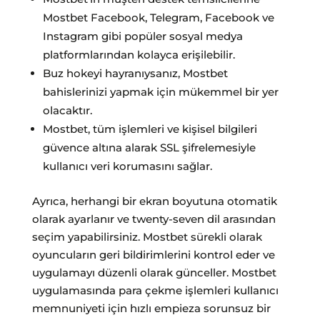
Mostbet Facebook, Telegram, Facebook ve
Instagram gibi popüler sosyal medya
platformlarından kolayca erişilebilir.
Buz hokeyi hayranıysanız, Mostbet
bahislerinizi yapmak için mükemmel bir yer
olacaktır.
Mostbet, tüm işlemleri ve kişisel bilgileri
güvence altına alarak SSL şifrelemesiyle
kullanıcı veri korumasını sağlar.
Ayrıca, herhangi bir ekran boyutuna otomatik
olarak ayarlanır ve twenty-seven dil arasından
seçim yapabilirsiniz. Mostbet sürekli olarak
oyuncuların geri bildirimlerini kontrol eder ve
uygulamayı düzenli olarak günceller. Mostbet
uygulamasında para çekme işlemleri kullanıcı
memnuniyeti için hızlı empieza sorunsuz bir