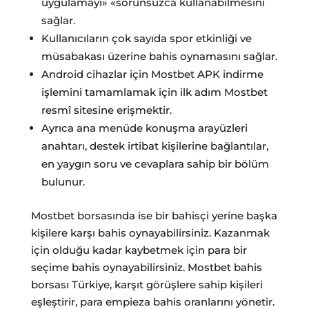
uygulamayı» «sorunsuzca kullanabilmesini
sağlar.
Kullanıcıların çok sayıda spor etkinliği ve
müsabakası üzerine bahis oynamasını sağlar.
Android cihazlar için Mostbet APK indirme
işlemini tamamlamak için ilk adım Mostbet
resmî sitesine erişmektir.
Ayrıca ana menüde konuşma arayüzleri
anahtarı, destek irtibat kişilerine bağlantılar,
en yaygın soru ve cevaplara sahip bir bölüm
bulunur.
Mostbet borsasında ise bir bahisçi yerine başka
kişilere karşı bahis oynayabilirsiniz. Kazanmak
için olduğu kadar kaybetmek için para bir
seçime bahis oynayabilirsiniz. Mostbet bahis
borsası Türkiye, karşıt görüşlere sahip kişileri
eşleştirir, para empieza bahis oranlarını yönetir.