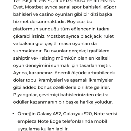
TƏTBIQINI ƏN SON VERSIYAYA YENILƏMƏK
Evet, Mostbet ayrıca sanal spor bahisleri, eSpor
bahisleri ve casino oyunları gibi bir dizi başka
hizmet de sunmaktadır. Böylece, bu
platformun sunduğu tüm eğlencenin tadını
çıkarabilirsiniz. Mostbet ayrıca blackjack, rulet
ve bakara gibi çeşitli masa oyunları da
sunmaktadır. Bu oyunlar gerçekçi grafiklere
sahiptir ve» «sizing mümkün olan en kaliteli
oyun deneyimini sunmak için tasarlanmıştır.
Ayrıca, kazancınızı önemli ölçüde artırabilecek
dolar topu ikramiyeleri ve aşamalı ikramiyeler
gibi added bonus özelliklerle birlikte gelirler.
Piyangolar, çevrimiçi bahislerinizden ekstra
ödüller kazanmanın bir başka harika yoludur.
Örneğin Galaxy A52, Galaxy» «S20, Note serisi
empieza Note Edge telefonlarında mobil
uygulama kullanılabilir.