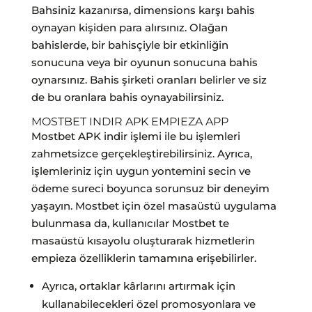
Bahsiniz kazanırsa, dimensions karşı bahis
oynayan kişiden para alırsınız. Olağan
bahislerde, bir bahisçiyle bir etkinliğin
sonucuna veya bir oyunun sonucuna bahis
oynarsınız. Bahis şirketi oranları belirler ve siz
de bu oranlara bahis oynayabilirsiniz.
MOSTBET INDIR APK EMPIEZA APP
Mostbet APK indir işlemi ile bu işlemleri
zahmetsizce gerçekleştirebilirsiniz. Ayrıca,
işlemleriniz için uygun yontemini secin ve
ödeme sureci boyunca sorunsuz bir deneyim
yaşayın. Mostbet için özel masaüstü uygulama
bulunmasa da, kullanıcılar Mostbet te
masaüstü kısayolu oluşturarak hizmetlerin
empieza özelliklerin tamamına erişebilirler.
Ayrıca, ortaklar kârlarını artırmak için
kullanabilecekleri özel promosyonlara ve