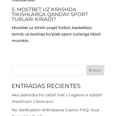
5. MOSTBET UZ KIRISHDA
TIKISHLARGA QANDAY SPORT
TURLARI KIRADI?
Mostbet uz kirish orqali futbol, basketbol,
tennis va boshqa ko’plab sport turlariga tikish
mumkin.
Buscar
ENTRADAS RECIENTES
Ako jednoducho začať hrať v Legiano a vyťažiť
maximum z bonusov
No Verification Withdrawal Casino FAQ: Your