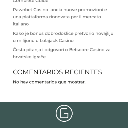
Complete Guide
Pawnbet Casino lancia nuove promozioni e
una piattaforma rinnovata per il mercato
italiano
Kako je bonus dobrodošlice pretvorio novajliju
u milijunu u Lolajack Casino
Česta pitanja i odgovori o Betscore Casino za
hrvatske igrače
COMENTARIOS RECIENTES
No hay comentarios que mostrar.