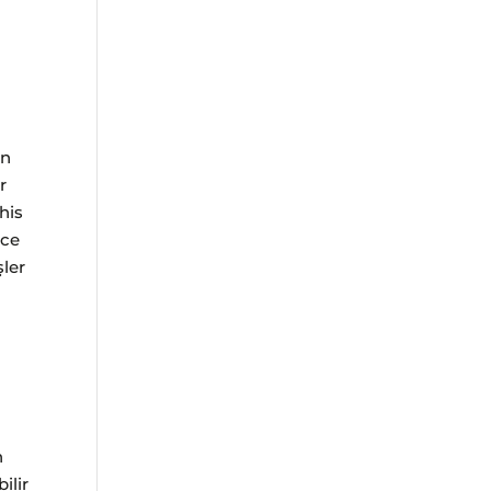
an
r
his
rce
şler
n
ilir