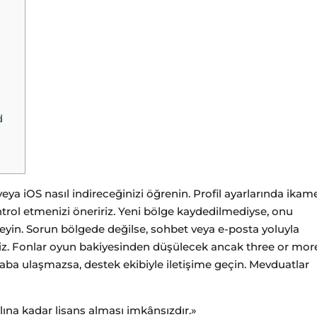
d
a iOS nasıl indireceğinizi öğrenin. Profil ayarlarında ikam
ntrol etmenizi öneririz. Yeni bölge kaydedilmediyse, onu
neyin. Sorun bölgede değilse, sohbet veya e-posta yoluyla
iriz. Fonlar oyun bakiyesinden düşülecek ancak three or mor
aba ulaşmazsa, destek ekibiyle iletişime geçin. Mevduatlar
na kadar lisans alması imkânsızdır.»