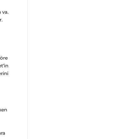
 va.
r.
göre
t’in
rini
rken
nra