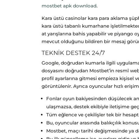
mostbet apk download
.
Kara üstü casinolar kara para aklama şüp
kara üstü tabanlı kumarhane işletilmekte
at yarışlarına bahis yapabilir ve piyango 
mevcut olduğunu bildiren bir mesaj görü
TEKNİK DESTEK 24/7
Google, doğrudan kumarla ilgili uygulama
dosyasını doğrudan Mostbet’in resmî web 
profil ayarlarına gitmesi empieza kişisel ve
görüntülenir. Ayrıca oyuncular hızlı erişim i
Fonlar oyun bakiyesinden düşülecek an
ulaşmazsa, destek ekibiyle iletişime geç
Tüm eğlence ve çekilişler tek bir hesap
Bu, oyuncular arasında balıkçılık konus
Mostbet, maçı tarihi değişmesinde ya da 
Bu ilk güncelleme ise, ayarlara gidin v