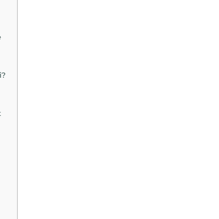
e
i?
t