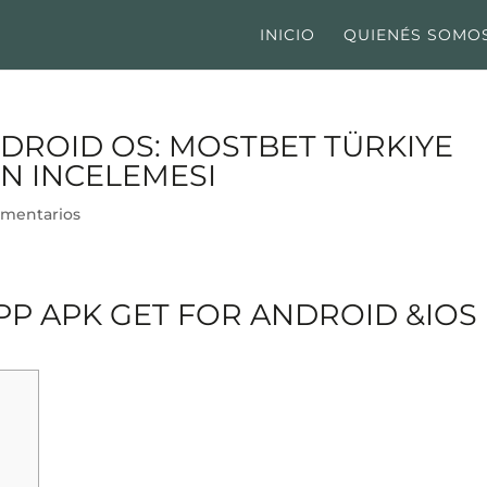
INICIO
QUIENÉS SOMO
NDROID OS: MOSTBET TÜRKIYE
N INCELEMESI
omentarios
PP APK GET FOR ANDROID &IOS