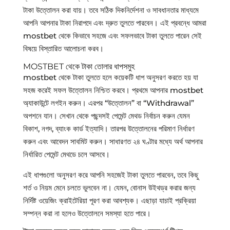
টাকা উত্তোলন করা যায়। তবে সঠিক দিকনির্দেশনা ও সাবধানতার মাধ্যমে
আপনি আপনার টাকা নিরাপদে এবং দ্রুত তুলতে পারবেন। এই প্রবন্ধে আমরা
mostbet থেকে কিভাবে সহজে এবং সফলভাবে টাকা তুলতে পারেন সেই
বিষয়ে বিস্তারিত আলোচনা করব।
MOSTBET থেকে টাকা তোলার ধাপসমুহ
mostbet থেকে টাকা তুলতে হলে কয়েকটি ধাপ অনুসরণ করতে হয় যা
সহজ করেই সফল উত্তোলন নিশ্চিত করবে। প্রথমে আপনার mostbet
অ্যাকাউন্টে লগইন করুন। এরপর “উত্তোলন” বা “Withdrawal”
অপশনে যান। সেখান থেকে পছন্দসই পেমেন্ট মেথড নির্বাচন করুন যেমন
বিকাশ, নগদ, ব্যাংক কার্ড ইত্যাদি। তারপর উত্তোলনের পরিমাণ নির্ধারণ
করুন এবং আবেদন সাবমিট করুন। সাধারণত ২৪ ঘণ্টার মধ্যে অর্থ আপনার
নির্ধারিত পেমেন্ট মেথডে চলে আসবে।
এই ধাপগুলো অনুসরণ করে আপনি সহজেই টাকা তুলতে পারবেন, তবে কিছু
শর্ত ও নিয়ম মেনে চলতে ভুলবেন না। যেমন, বোনাস উইথড্র করার জন্য
নির্দিষ্ট ওয়েজিং ক্রাইটেরিয়া পূরণ করা আবশ্যক। এছাড়া যাচাই প্রক্রিয়া
সম্পন্ন করা না হলেও উত্তোলনে সমস্যা হতে পারে।