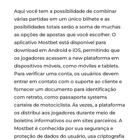
Aqui você tem a possibilidade de combinar
várias partidas em um único bilhete e as
posibilidades totais serão a soma de muchas
as opções de apostas que você escolher. O
aplicativo Mostbet está disponível para
download em Android e iOS, permitindo que
os jogadores acessem a new plataforma em
dispositivos móveis, como móviles e tablets.
Para verificar uma conta, os usuários devem
entrar em contato com o suporte ao cliente e
fornecer um documento para identificação
com retrato, como passaporte systems
carteira de motociclista. Às vezes, a plataforma
os distribui aos jogadores durante meio de
boletins informativos ou em sites parceiros. A
Mostbet é conhecida por sua segurança e
proteção de dados do usuário, usa criptografia