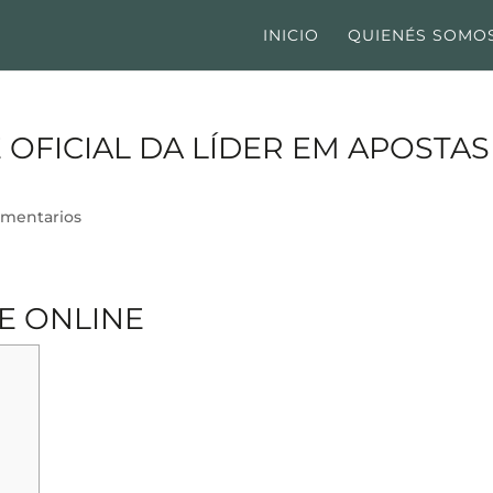
INICIO
QUIENÉS SOMO
 OFICIAL DA LÍDER EM APOSTAS
omentarios
E ONLINE