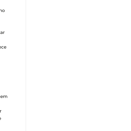
ino
tar
ece
e em
r
e