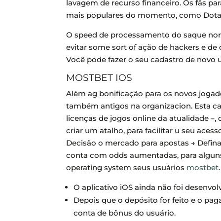
lavagem de recurso financeiro. Os fãs p
mais populares do momento, como Dota 2
O speed de processamento do saque norm
evitar some sort of ação de hackers e de
Você pode fazer o seu cadastro de novo u
MOSTBET IOS
Além ag bonificação para os novos jogad
também antigos na organizacion. Esta c
licenças de jogos online da atualidade –
criar um atalho, para facilitar u seu acess
Decisão o mercado para apostas → Defina 
conta com odds aumentadas, para alguns
operating system seus usuários
mostbet
.
O aplicativo iOS ainda não foi desenvo
Depois que o depósito for feito e o pa
conta de bônus do usuário.