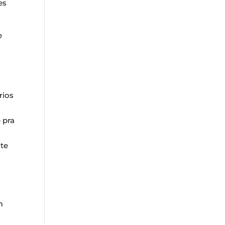
es
e
rios
 pra
ite
m