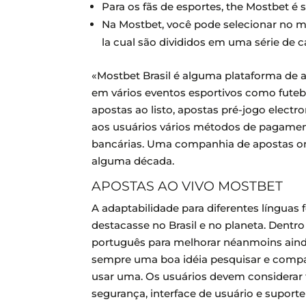
Para os fãs de esportes, the Mostbet é 
Na Mostbet, você pode selecionar no m
la cual são divididos em uma série de 
«Mostbet Brasil é alguma plataforma de a
em vários eventos esportivos como futeb
apostas ao listo, apostas pré-jogo electr
aos usuários vários métodos de pagamento
bancárias. Uma companhia de apostas on
alguma década.
APOSTAS AO VIVO MOSTBET
A adaptabilidade para diferentes línguas
destacasse no Brasil e no planeta. Dentro
português para melhorar néanmoins ainda 
sempre uma boa idéia pesquisar e compara
usar uma. Os usuários devem considerar 
segurança, interface de usuário e suport