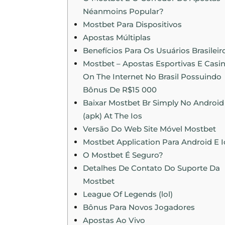
Néanmoins Popular?
Mostbet Para Dispositivos
Apostas Múltiplas
Benefícios Para Os Usuários Brasileir
Mostbet – Apostas Esportivas E Casi
On The Internet No Brasil Possuindo
Bônus De R$15 000
Baixar Mostbet Br Simply No Android
(apk) At The Ios
Versão Do Web Site Móvel Mostbet
Mostbet Application Para Android E I
O Mostbet É Seguro?
Detalhes De Contato Do Suporte Da
Mostbet
League Of Legends (lol)
Bônus Para Novos Jogadores
Apostas Ao Vivo