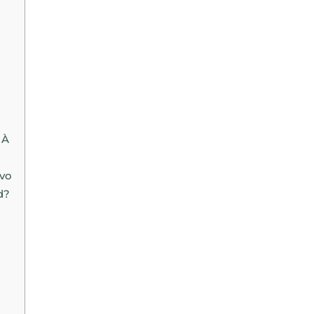
E
 À
ivo
d?