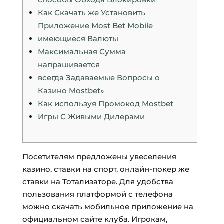
Как Скачать же Установить
Приложение Most Bet Mobile
имеющиеся Валюты
Максимальная Сумма
напрашивается
всегда Задаваемые Вопросы о
Казино Mostbet»
Как используя Промокод Mostbet
Игры С Живыми Дилерами
Посетителям предложены увеселения
казино, ставки на спорт, онлайн-покер же
ставки на Тотализаторе. Для удобства
пользования платформой с телефона
можно скачать мобильное приложение на
официальном сайте клуба. Игрокам,