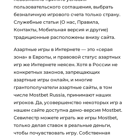
пользовательского соглашения, выбрать
безналичную игрового счета только страну.
Служебные статьи (О нас, Правила,
Контакты, Мобильная версия и другие)
традиционные расположены внизу сайта.
Азартные игры в Интернете — это «серая
зона» в Европы, и правовой статус азартных
игр же Интернете неясен. Хотя в России не
конкретных законов, запрещающих
азартные игры онлайн, и многие
грантополучатели азартные сайты, в том
числе Mostbet Russia, принимают наших
игроков. Да, усовершенство некоторых игр а
нашем сайте доступна демо-версия Mostbet.
Севилестр можете играть же игры Mostbet,
только делая ставок в реальные деньги,
чтобы почувствовать игру. Собственная