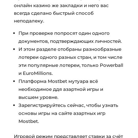
онлайн казино же закладки и него вас
всегда сделано быстрый способ
неподалеку.
При проверке попросят один одного
документов, подтверждающих личностей.
И этом разделе отобраны разнообразные
лотереи одного разных стран, и том числе
эти популярные лотереи, только Powerball
и EuroMillions.
Платформа Mostbet мутуара всё
необходимое ддя азартной игры и
высшем уровне.
Зарегистрируйтесь сейчас, чтобы узнать
основы игры на сайте азартных игр
Mostbet.
Игровой режим представляет ставки за счёт