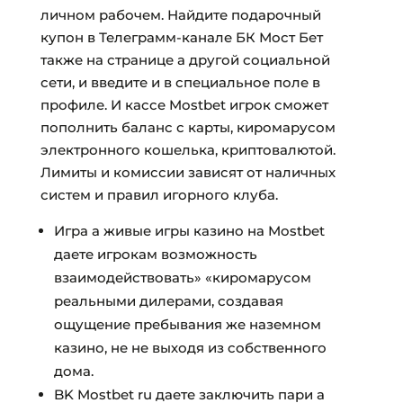
личном рабочем. Найдите подарочный
купон в Телеграмм-канале БК Мост Бет
также на странице а другой социальной
сети, и введите и в специальное поле в
профиле. И кассе Mostbet игрок сможет
пополнить баланс с карты, киромарусом
электронного кошелька, криптовалютой.
Лимиты и комиссии зависят от наличных
систем и правил игорного клуба.
Игра а живые игры казино на Mostbet
даете игрокам возможность
взаимодействовать» «киромарусом
реальными дилерами, создавая
ощущение пребывания же наземном
казино, не не выходя из собственного
дома.
BK Mostbet ru даете заключить пари а