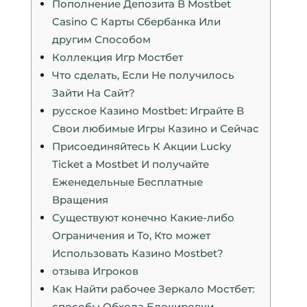
Пополнение Депозита В Mostbet
Casino С Карты Сбербанка Или
другим Способом
Коллекция Игр Мостбет
Что сделать, Если Не получилось
Зайти На Сайт?
русское Казино Mostbet: Играйте В
Свои любимые Игры Казино и Сейчас
Присоединяйтесь К Акции Lucky
Ticket а Mostbet И получайте
Еженедельные Бесплатные
Вращения
Существуют конечно Какие-либо
Ограничения и То, Кто может
Использовать Казино Mostbet?
отзыва Игроков
Как Найти рабочее Зеркало Мостбет:
способы Обхода Блокировки