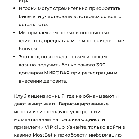
игр.
Игроки могут стремительно приобретать
билеты и участвовать в лотереях со всего
остального.
Мы привлекаем новых и постоянных
клиентов, предлагая мне многочисленные
бонусы.
Этот код позволяла новым игрокам
казино получить бонус самого 300
долларов МИРОВАЯ при регистрации и
внесении депозита.
Клуб лицензионный, где не обманывают и
дают выигрывать. Верифицированные
игроки из используют ускоренный
моментальный напрашивающийся и
привилегии VIP club. Узнайте, только войти в
казино MostBet и приобрести информацию