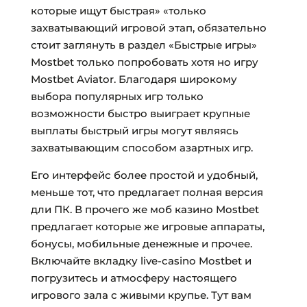
которые ищут быстрая» «только
захватывающий игровой этап, обязательно
стоит заглянуть в раздел «Быстрые игры»
Mostbet только попробовать хотя но игру
Mostbet Aviator. Благодаря широкому
выбора популярных игр только
возможности быстро выиграет крупные
выплаты быстрый игры могут являясь
захватывающим способом азартных игр.
Его интерфейс более простой и удобный,
меньше тот, что предлагает полная версия
дли ПК. В прочего же моб казино Mostbet
предлагает которые же игровые аппараты,
бонусы, мобильные денежные и прочее.
Включайте вкладку live-casino Mostbet и
погрузитесь и атмосферу настоящего
игрового зала с живыми крупье. Тут вам