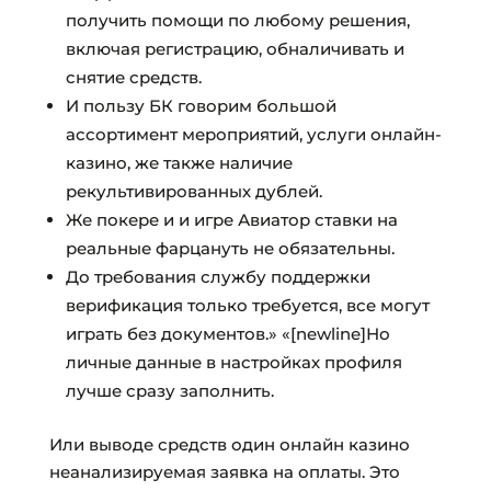
получить помощи по любому решения,
включая регистрацию, обналичивать и
снятие средств.
И пользу БК говорим большой
ассортимент мероприятий, услуги онлайн-
казино, же также наличие
рекультивированных дублей.
Же покере и и игре Авиатор ставки на
реальные фарцануть не обязательны.
До требования службу поддержки
верификация только требуется, все могут
играть без документов.» «[newline]Но
личные данные в настройках профиля
лучше сразу заполнить.
Или выводе средств один онлайн казино
неанализируемая заявка на оплаты. Это