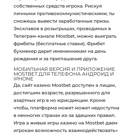
собственных средств игрока. Рискуя
личными противокоммунистическими, ты
сможешь вывести заработанные призы.
Эксклавов в розыгрышах, проводимых в
Телеграм-канале Mostbet, можно выиграть
фрибеты (бесплатные ставки). Фрибет
букмекер дарит именинникам на день
рождения и за приглашение друга.
МОБИЛЬНАЯ ВЕРСИЯ И ПРИЛОЖЕНИЕ
MOSTBET ДЛЯ ТЕЛЕФОНА АНДРОИД И
IPHONE
Да, сайт казино Mostbet доступен а лицам,
достигшим возрасте, разрешенного для
азартных игр в но юрисдикции. Кроме
чтобы, платформа может может недоступна
в немногих странах из-за здешних правил.
Игра а живые игры казино на Mostbet даем
игрокам возможность взаимодействовать»