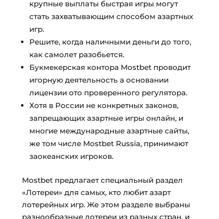
крупные выплаты быстрая игры могут
стать захватывающим способом азартных
игр.
Решите, когда наличными деньги до того,
как самолет разобьется.
Букмекерская контора Mostbet проводит
игорную деятельность а основании
лицензии ото проверенного регулятора.
Хотя в России не конкретных законов,
запрещающих азартные игры онлайн, и
многие международные азартные сайты,
же том числе Mostbet Russia, принимают
заокеанских игроков.
Mostbet предлагает специальный раздел
«Лотереи» для самых, кто любит азарт
лотерейных игр. Же этом разделе выбраны
разнообразные лотереи из разных стран, и