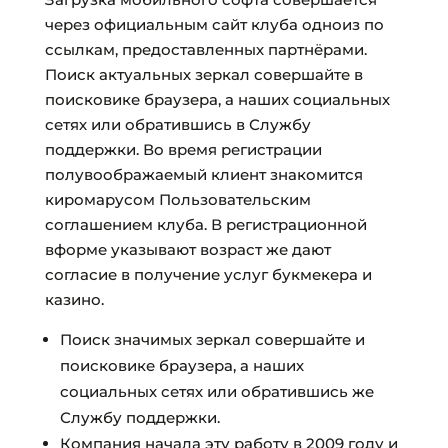
через официальным сайт клуба одноиз по
ссылкам, предоставленных партнёрами.
Поиск актуальных зеркал совершайте в
поисковике браузера, а наших социальных
сетях или обратившись в Службу
поддержки. Во время регистрации
полувоображаемый клиент знакомится
киромарусом Пользовательским
соглашением клуба. В регистрационной
вформе указывают возраст же дают
согласие в получение услуг букмекера и
казино.
Поиск значимых зеркал совершайте и
поисковике браузера, а наших
социальных сетях или обратившись же
Службу поддержки.
Компания начала эту работу в 2009 году и