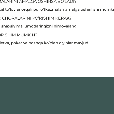
ALARINI AMALGA OSHIRSA BO’LADI?
l to’lovlar orqali pul o’tkazmalari amalga oshirilishi mumki
IK CHORALARINI KO’RISHIM KERAK?
o shaxsiy ma’lumotlaringizni himoyalang.
TOPISHIM MUMKIN?
ruletka, poker va boshqa ko’plab o’yinlar mavjud.