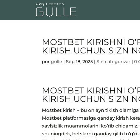
MOSTBET KIRISHNI O’
KIRISH UCHUN SIZN
por
gulle
|
Sep 18, 2025
|
Sin categorizar
|
0 
MOSTBET KIRISHNI O’
KIRISH UCHUN SIZN
Mostbet kirish – bu onlayn tikish olamig
Mostbet platformasiga qanday kirish kerakl
xavfsizlik muammolarini ko’rib chiqamiz. 
shuningdek, betslarni qanday qilib to’g’ri