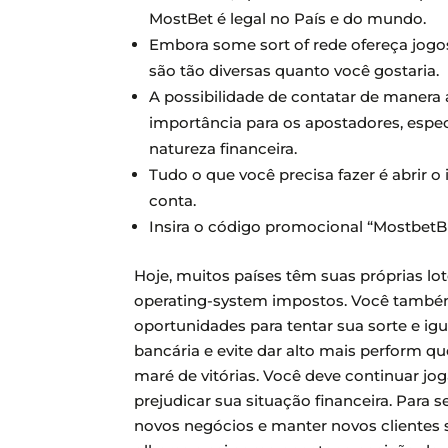
MostBet é legal no País e do mundo.
Embora some sort of rede ofereça jog
são tão diversas quanto você gostaria.
A possibilidade de contatar de manera 
importância para os apostadores, espe
natureza financeira.
Tudo o que você precisa fazer é abrir o
conta.
Insira o código promocional “MostbetBr
Hoje, muitos países têm suas próprias lo
operating-system impostos. Você também 
oportunidades para tentar sua sorte e igu
bancária e evite dar alto mais perform q
maré de vitórias. Você deve continuar jog
prejudicar sua situação financeira. Para s
novos negócios e manter novos clientes s