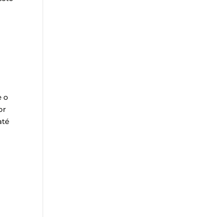
e o
or
até