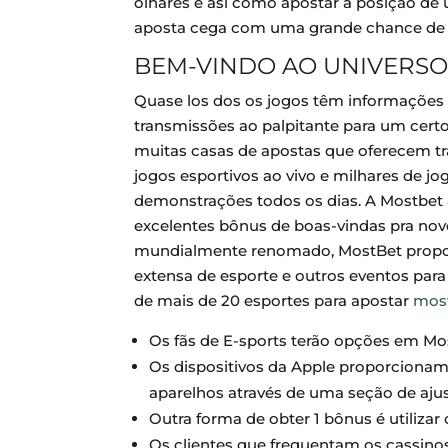
olhares e asi como apostar a posição de
aposta cega com uma grande chance de 
BEM-VINDO AO UNIVERSO
Quase los dos os jogos têm informações e
transmissões ao palpitante para um certo
muitas casas de apostas que oferecem tr
jogos esportivos ao vivo e milhares de jo
demonstrações todos os dias. A Mostbet 
excelentes bônus de boas-vindas pra nov
mundialmente renomado, MostBet propo
extensa de esporte e outros eventos par
de mais de 20 esportes para apostar
mos
Os fãs de E-sports terão opções em Mo
Os dispositivos da Apple proporcionam
aparelhos através de uma seção de ajus
Outra forma de obter 1 bônus é utiliz
Os clientes que frequentam os cassinos