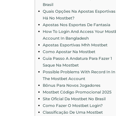
Brasil
Quais Opções Na Apostas Esportivas
Há No Mostbet?
Apostas Nos Esportes De Fantasia
How To Login And Access Your Most
Account In Bangladesh
Apostas Esportivas Mhh Mostbet
Como Apostar Na Mostbet
Guia Passo A Andatura Para Fazer 1
Saque Na Mostbet
Possible Problems With Record In In
The Mostbet Account
Bônus Para Novos Jogadores
Mostbet Código Promocional 2025
Site Oficial Da Mostbet No Brasil
Como Fazer O Mostbet Login?
Classificação De Uma Mostbet