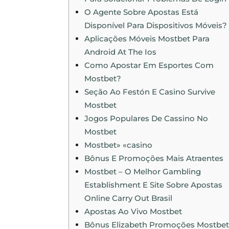
O Agente Sobre Apostas Está
Disponível Para Dispositivos Móveis?
Aplicações Móveis Mostbet Para
Android At The Ios
Como Apostar Em Esportes Com
Mostbet?
Seção Ao Festón E Casino Survive
Mostbet
Jogos Populares De Cassino No
Mostbet
Mostbet» «casino
Bônus E Promoções Mais Atraentes
Mostbet – O Melhor Gambling
Establishment E Site Sobre Apostas
Online Carry Out Brasil
Apostas Ao Vivo Mostbet
Bônus Elizabeth Promoções Mostbe