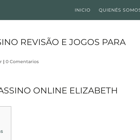
INICIO
QUIENÉS SOMO
SINO REVISÃO E JOGOS PARA
r
|
0 Comentarios
CASSINO ONLINE ELIZABETH
as