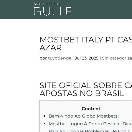
MOSTBET ITALY PT CA
AZAR
por
tuyotienda
|
Jul 23, 2025
|
Sin categoriza
SITE OFICIAL SOBRE 
APOSTAS NO BRASIL
Content
Bem-vindo Ao Globo Mostbets!
Mostbet Logon À Conta Pessoal: Dic
Para Solucionar Problemas De Login