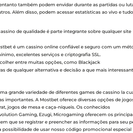
entanto também podem envidar durante as partidas ou lut
os. Além disso, podem acessar estatísticas ao vivo e tud
ssino de qualidade é parte integrante sobre qualquer site
stbet é um cassino online confiável e seguro com um mét
nimo, excelentes serviços e criptografia SSL.
olher entre muitas opções, como Blackjack
as de qualquer alternativa e decisão a que mais interessan
uma grande variedade de diferentes games de cassino la cu
as importantes. A Mostbet oferece diversas opções de jogo
arat, jogos de mesa e caça-níqueis. Os conhecidos
Evolution Gaming, Ezugi, Microgaming oferecem os principa
em que se registrar e preencher as informações para seu pe
 a possibilidade de usar nosso código promocional especial