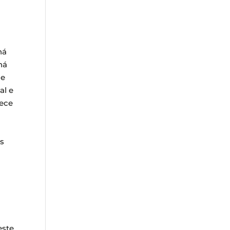
há
há
de
al e
rece
es
este