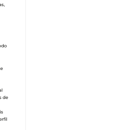
as,
o
odo
te
al
s de
is
rfil