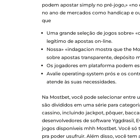
podem apostar simply no pré-jogo,» «no 
no ano de mercados como handicap e outr
que
Uma grande seleção de jogos sobre» «ca
legítimo de apostas on-line.
Nossa» «indagacion mostra que the Mo
sobre apostas transparente, depósito mí
Os jogadores em plataforma podem esc
Avalie operating-system prós e os contr
atende às suas necessidades.
Na Mostbet, você pode selecionar entre 
são divididos em uma série para categori
cassino, incluindo jackpot, pôquer, bacc
desenvolvedores de software Yggdrasil, 
jogos disponíveis mhh Mostbet. Você só t
pra poder usufruir. Além disso, você tem