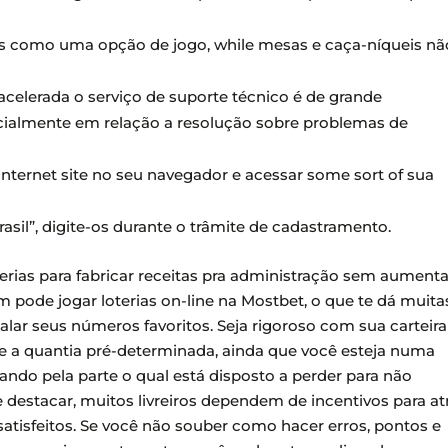
os como uma opção de jogo, while mesas e caça-níqueis nã
acelerada o serviço de suporte técnico é de grande
cialmente em relação a resolução sobre problemas de
 internet site no seu navegador e acessar some sort of sua
asil”, digite-os durante o trâmite de cadastramento.
terias para fabricar receitas pra administração sem aumenta
pode jogar loterias on-line na Mostbet, o que te dá muita
alar seus números favoritos. Seja rigoroso com sua carteira
ue a quantia pré-determinada, ainda que você esteja numa
ando pela parte o qual está disposto a perder para não
e destacar, muitos livreiros dependem de incentivos para atr
atisfeitos. Se você não souber como hacer erros, pontos e