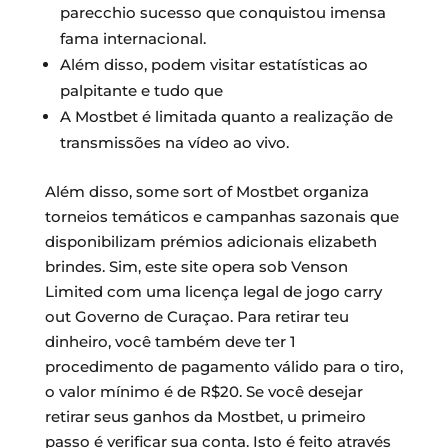
parecchio sucesso que conquistou imensa
fama internacional.
Além disso, podem visitar estatísticas ao
palpitante e tudo que
A Mostbet é limitada quanto a realização de
transmissões na vídeo ao vivo.
Além disso, some sort of Mostbet organiza
torneios temáticos e campanhas sazonais que
disponibilizam prémios adicionais elizabeth
brindes. Sim, este site opera sob Venson
Limited com uma licença legal de jogo carry
out Governo de Curaçao. Para retirar teu
dinheiro, você também deve ter 1
procedimento de pagamento válido para o tiro,
o valor mínimo é de R$20. Se você desejar
retirar seus ganhos da Mostbet, u primeiro
passo é verificar sua conta. Isto é feito através