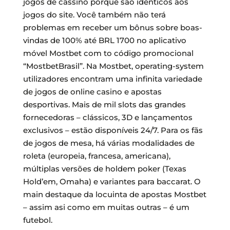
jogos de cassino porque são idênticos aos
jogos do site. Você também não terá
problemas em receber um bônus sobre boas-
vindas de 100% até BRL 1700 no aplicativo
móvel Mostbet com to código promocional
“MostbetBrasil”. Na Mostbet, operating-system
utilizadores encontram uma infinita variedade
de jogos de online casino e apostas
desportivas. Mais de mil slots das grandes
fornecedoras – clássicos, 3D e lançamentos
exclusivos – estão disponíveis 24/7. Para os fãs
de jogos de mesa, há várias modalidades de
roleta (europeia, francesa, americana),
múltiplas versões de holdem poker (Texas
Hold’em, Omaha) e variantes para baccarat. O
main destaque da locuinta de apostas Mostbet
– assim asi como em muitas outras – é um
futebol.