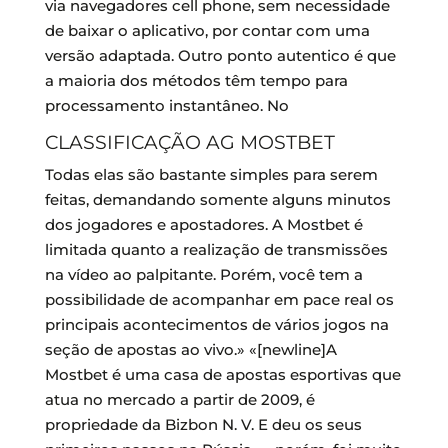
via navegadores cell phone, sem necessidade
de baixar o aplicativo, por contar com uma
versão adaptada. Outro ponto autentico é que
a maioria dos métodos têm tempo para
processamento instantâneo. No
CLASSIFICAÇÃO AG MOSTBET
Todas elas são bastante simples para serem
feitas, demandando somente alguns minutos
dos jogadores e apostadores. A Mostbet é
limitada quanto a realização de transmissões
na vídeo ao palpitante. Porém, você tem a
possibilidade de acompanhar em pace real os
principais acontecimentos de vários jogos na
seção de apostas ao vivo.» «[newline]A
Mostbet é uma casa de apostas esportivas que
atua no mercado a partir de 2009, é
propriedade da Bizbon N. V. E deu os seus