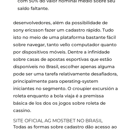
com 50% do valor nominal médio sobre seu
saldo faltante.
desenvolvedores, além da possibilidade de
sony ericsson fazer um cadastro rápido. Tudo
isto no meio de uma plataforma bastante fácil
sobre navegar, tanto vello computador quanto
por dispositivos móveis. Dentre a infinidade
sobre casas de apostas esportivas que estão
disponíveis no Brasil, escolher apenas alguma
pode ser uma tarefa relativamente desafiadora,
principalmente para operating-system
iniciantes no segmento. O croupier excursión a
roleta enquanto a bola viaja é a premissa
básica de los dos os jogos sobre roleta de
cassino.
SITE OFICIAL AG MOSTBET NO BRASIL
Todas as formas sobre cadastro dão acesso ao