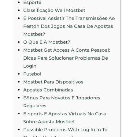
Esporte
Classificação Weil Mostbet
É Possível Assistir The Transmissões Ao
Festón Dos Jogos Na Casa De Apostas
Mostbet?
O Que É A Mostbet?
Mostbet Get Access À Conta Pessoal:
Dicas Para Solucionar Problemas De
Login
Futebol
Mostbet Para Dispositivos
Apostas Combinadas
Bônus Para Novatos E Jogadores
Regulares
E-sports E Apostas Virtuais Na Casa
Sobre Aposta Mostbet
Possible Problems With Log In In To