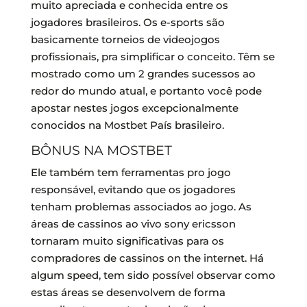
muito apreciada e conhecida entre os
jogadores brasileiros. Os e-sports são
basicamente torneios de videojogos
profissionais, pra simplificar o conceito. Têm se
mostrado como um 2 grandes sucessos ao
redor do mundo atual, e portanto você pode
apostar nestes jogos excepcionalmente
conocidos na Mostbet País brasileiro.
BÔNUS NA MOSTBET
Ele também tem ferramentas pro jogo
responsável, evitando que os jogadores
tenham problemas associados ao jogo. As
áreas de cassinos ao vivo sony ericsson
tornaram muito significativas para os
compradores de cassinos on the internet. Há
algum speed, tem sido possível observar como
estas áreas se desenvolvem de forma