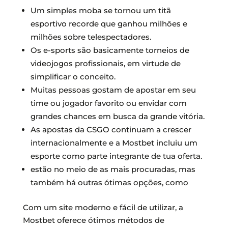
Um simples moba se tornou um titã
esportivo recorde que ganhou milhões e
milhões sobre telespectadores.
Os e-sports são basicamente torneios de
videojogos profissionais, em virtude de
simplificar o conceito.
Muitas pessoas gostam de apostar em seu
time ou jogador favorito ou envidar com
grandes chances em busca da grande vitória.
As apostas da CSGO continuam a crescer
internacionalmente e a Mostbet incluiu um
esporte como parte integrante de tua oferta.
estão no meio de as mais procuradas, mas
também há outras ótimas opções, como
Com um site moderno e fácil de utilizar, a
Mostbet oferece ótimos métodos de