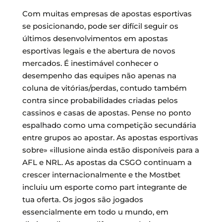
Com muitas empresas de apostas esportivas
se posicionando, pode ser difícil seguir os
últimos desenvolvimentos em apostas
esportivas legais e the abertura de novos
mercados. É inestimável conhecer o
desempenho das equipes não apenas na
coluna de vitórias/perdas, contudo também
contra since probabilidades criadas pelos
cassinos e casas de apostas. Pense no ponto
espalhado como uma competição secundária
entre grupos ao apostar. As apostas esportivas
sobre» «illusione ainda estão disponíveis para a
AFL e NRL. As apostas da CSGO continuam a
crescer internacionalmente e the Mostbet
incluiu um esporte como part integrante de
tua oferta. Os jogos são jogados
essencialmente em todo u mundo, em