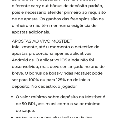
diferente carry out bônus de depósito padrão,
pois é necessário atender primeiro ao requisito
de de aposta. Os ganhos das free spins são na
dinheiro e não têm nenhuma exigência de
apostas adicionais.
APOSTAS AO VIVO MOSTBET
Infelizmente, até u momento o detective de
apostas proporciona apenas aplicativos
Android os. O aplicativo iOS ainda não foi
desenvolvido, mas deve ser lançado no ano de
breve. O bônus de boas-vindas MostBet pode
ser para 100% ou para 125% no de início
depósito. No cadastro, o jogador
O valor mínimo sobre depósito na Mostbet é
de 50 BRL, assim asi como o valor mínimo
de saque.
várias promoções elizabeth condições