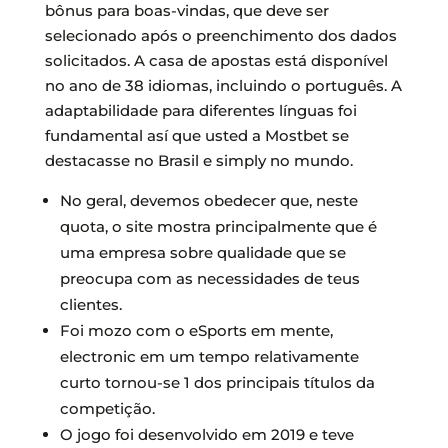
bônus para boas-vindas, que deve ser
selecionado após o preenchimento dos dados
solicitados. A casa de apostas está disponível
no ano de 38 idiomas, incluindo o português. A
adaptabilidade para diferentes línguas foi
fundamental así que usted a Mostbet se
destacasse no Brasil e simply no mundo.
No geral, devemos obedecer que, neste
quota, o site mostra principalmente que é
uma empresa sobre qualidade que se
preocupa com as necessidades de teus
clientes.
Foi mozo com o eSports em mente,
electronic em um tempo relativamente
curto tornou-se 1 dos principais títulos da
competição.
O jogo foi desenvolvido em 2019 e teve