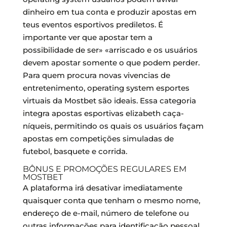
dinheiro em tua conta e produzir apostas em
teus eventos esportivos prediletos. É
importante ver que apostar tem a
possibilidade de ser» «arriscado e os usuários
devem apostar somente o que podem perder.
Para quem procura novas vivencias de
entretenimento, operating system esportes
virtuais da Mostbet são ideais. Essa categoria
integra apostas esportivas elizabeth caça-
níqueis, permitindo os quais os usuários façam
apostas em competições simuladas de
futebol, basquete e corrida.
BÔNUS E PROMOÇÕES REGULARES EM
MOSTBET
A plataforma irá desativar imediatamente
quaisquer conta que tenham o mesmo nome,
endereço de e-mail, número de telefone ou
outras informações para identificação pessoal.