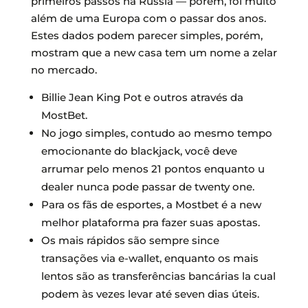
primeiros passos na Rússia — porém, foi muito
além de uma Europa com o passar dos anos.
Estes dados podem parecer simples, porém,
mostram que a new casa tem um nome a zelar
no mercado.
Billie Jean King Pot e outros através da
MostBet.
No jogo simples, contudo ao mesmo tempo
emocionante do blackjack, você deve
arrumar pelo menos 21 pontos enquanto u
dealer nunca pode passar de twenty one.
Para os fãs de esportes, a Mostbet é a new
melhor plataforma pra fazer suas apostas.
Os mais rápidos são sempre since
transações via e-wallet, enquanto os mais
lentos são as transferências bancárias la cual
podem às vezes levar até seven dias úteis.