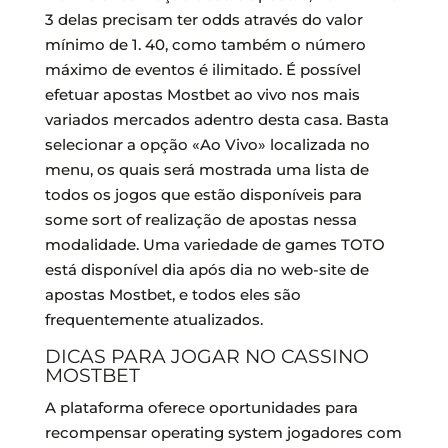
3 delas precisam ter odds através do valor
mínimo de 1. 40, como também o número
máximo de eventos é ilimitado. É possível
efetuar apostas Mostbet ao vivo nos mais
variados mercados adentro desta casa. Basta
selecionar a opção «Ao Vivo» localizada no
menu, os quais será mostrada uma lista de
todos os jogos que estão disponíveis para
some sort of realização de apostas nessa
modalidade. Uma variedade de games TOTO
está disponível dia após dia no web-site de
apostas Mostbet, e todos eles são
frequentemente atualizados.
DICAS PARA JOGAR NO CASSINO
MOSTBET
A plataforma oferece oportunidades para
recompensar operating system jogadores com