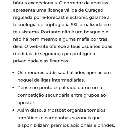
bônus excepcionais. O corredor de apostas
apresenta uma licença válida de Curaçao
regulada por e-forecast electronic garante a
tecnologia de criptografia SSL atualizada em
teu sistema. Portanto não é um bosquejo e
não há nem mesmo alguma máfia por trás
dele. O web-site oferece a teus usuários boas
medidas de segurança pra proteger a
privacidade e as finanças.
Os menores odds são hallados apenas em
hóquei de ligas intermediárias.
Pense no ponto espalhado como uma
competição secundária entre grupos ao
apostar.
Além disso, a Mostbet organiza torneios
temáticos e campanhas sazonais que
disponibilizam prémios adicionais e brindes.