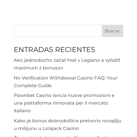
Buscar
ENTRADAS RECIENTES
Ako jednoducho začať hrať v Legiano a vyťažiť
maximum z bonusov
No Verification Withdrawal Casino FAQ: Your
Complete Guide
Pawnbet Casino lancia nuove promozioni e
una piattaforma rinnovata per il mercato
italiano
Kako je bonus dobrodošlice pretvorio novajliju
u milijunu u Lolajack Casino