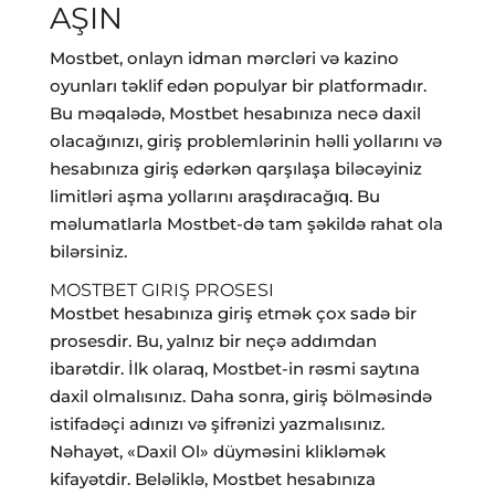
AŞIN
Mostbet, onlayn idman mərcləri və kazino
oyunları təklif edən populyar bir platformadır.
Bu məqalədə, Mostbet hesabınıza necə daxil
olacağınızı, giriş problemlərinin həlli yollarını və
hesabınıza giriş edərkən qarşılaşa biləcəyiniz
limitləri aşma yollarını araşdıracağıq. Bu
məlumatlarla Mostbet-də tam şəkildə rahat ola
bilərsiniz.
MOSTBET GIRIŞ PROSESI
Mostbet hesabınıza giriş etmək çox sadə bir
prosesdir. Bu, yalnız bir neçə addımdan
ibarətdir. İlk olaraq, Mostbet-in rəsmi saytına
daxil olmalısınız. Daha sonra, giriş bölməsində
istifadəçi adınızı və şifrənizi yazmalısınız.
Nəhayət, «Daxil Ol» düyməsini klikləmək
kifayətdir. Beləliklə, Mostbet hesabınıza