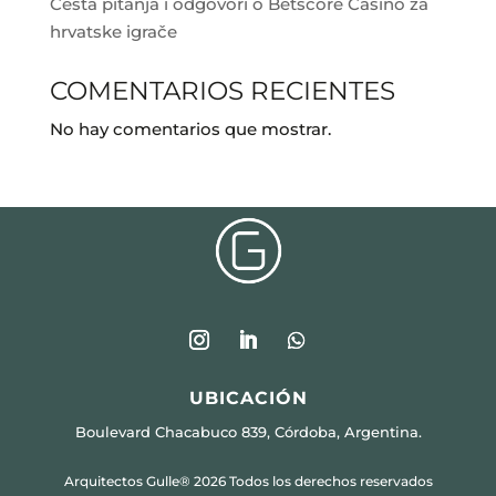
Česta pitanja i odgovori o Betscore Casino za
hrvatske igrače
COMENTARIOS RECIENTES
No hay comentarios que mostrar.
UBICACIÓN
Boulevard Chacabuco 839, Córdoba, Argentina.
Arquitectos Gulle® 2026 Todos los derechos reservados