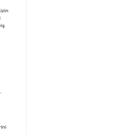
izin
i
riş
g
.
rini