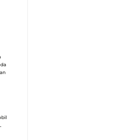
a
 da
lan
obil
L