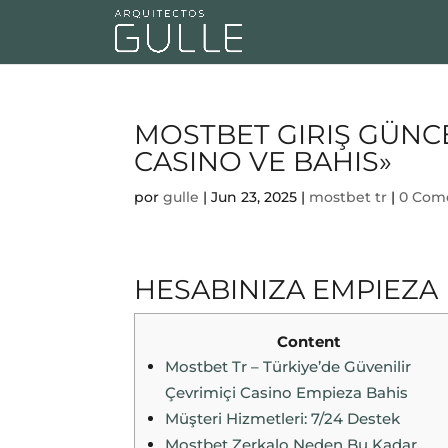
MOSTBET GIRIŞ GÜNCE
CASINO VE BAHIS»
por
gulle
|
Jun 23, 2025
|
mostbet tr
|
0 Com
HESABINIZA EMPIEZA 
Content
Mostbet Tr – Türkiye’de Güvenilir
Çevrimiçi Casino Empieza Bahis
Müşteri Hizmetleri: 7/24 Destek
Mostbet Zerkalo Neden Bu Kadar