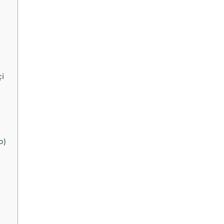
çi
o)