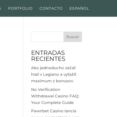
S
PORTFOLIO
CONTACTO
ESPAÑOL
Buscar
ENTRADAS
RECIENTES
Ako jednoducho začať
hrať v Legiano a vyťažiť
maximum z bonusov
No Verification
Withdrawal Casino FAQ:
Your Complete Guide
Pawnbet Casino lancia