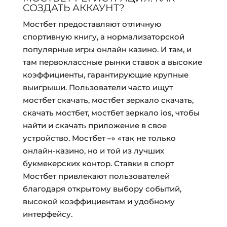
СОЗДАТЬ АККАУНТ?
Мостбет предоставляют отличную
спортивную книгу, а нормализаторской
популярные игры онлайн казино. И там, и
там первоклассные рынки ставок а высокие
коэффициенты, гарантирующие крупные
выигрыши. Пользователи часто ищут
мостбет скачать, мостбет зеркало скачать,
скачать мостбет, мостбет зеркало ios, чтобы
найти и скачать приложение в свое
устройство. Мостбет –» «так не только
онлайн-казино, но и той из лучших
букмекерских контор. Ставки в спорт
Мостбет привлекают пользователей
благодаря открытому выбору событий,
высокой коэффициентам и удобному
интерфейсу.