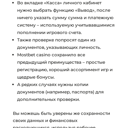
Во вкладке «Касса» личного кабинет
нужно выбрать функцию «Вывод», после
ничего указать сумму сумма и платежную
систему – используемую учитывавшимися
пополнении игрового счета.
Также проверке попросят один из
документов, указывающих личность.
Mostbet casino сохранило все
предыдущий преимущества – простые
регистрацию, хороший ассортимент игр и
щедрые бонусы.
А редких случаях нужны копии
документов (например, паспорта) для
дополнительных проверки.
Вы можешь быть уверены же сохранности
своих данных и финансовых
расходующихся, используя рабочее