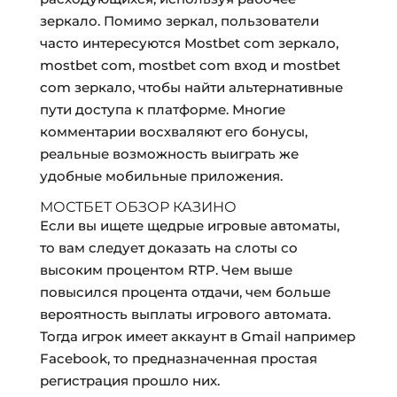
зеркало. Помимо зеркал, пользователи
часто интересуются Mostbet com зеркало,
mostbet com, mostbet com вход и mostbet
com зеркало, чтобы найти альтернативные
пути доступа к платформе. Многие
комментарии восхваляют его бонусы,
реальные возможность выиграть же
удобные мобильные приложения.
МОСТБЕТ ОБЗОР КАЗИНО
Если вы ищете щедрые игровые автоматы,
то вам следует доказать на слоты со
высоким процентом RTP. Чем выше
повысился процента отдачи, чем больше
вероятность выплаты игрового автомата.
Тогда игрок имеет аккаунт в Gmail например
Facebook, то предназначенная простая
регистрация прошло них.