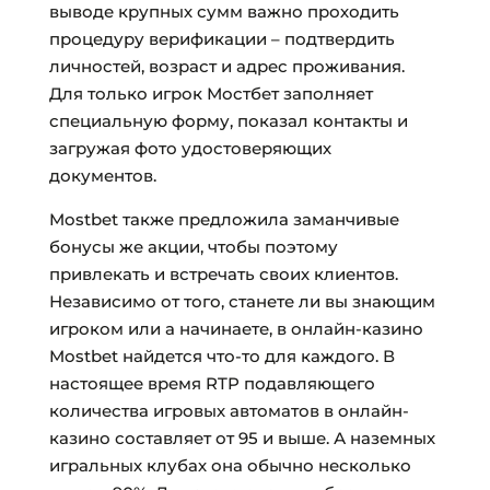
выводе крупных сумм важно проходить
процедуру верификации – подтвердить
личностей, возраст и адрес проживания.
Для только игрок Мостбет заполняет
специальную форму, показал контакты и
загружая фото удостоверяющих
документов.
Mostbet также предложила заманчивые
бонусы же акции, чтобы поэтому
привлекать и встречать своих клиентов.
Независимо от того, станете ли вы знающим
игроком или а начинаете, в онлайн-казино
Mostbet найдется что-то для каждого. В
настоящее время RTP подавляющего
количества игровых автоматов в онлайн-
казино составляет от 95 и выше. А наземных
игральных клубах она обычно несколько