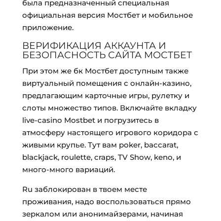
была предназначенный специальная
официальная версия Мостбет и мобильное
приложение.
ВЕРИФИКАЦИЯ АККАУНТА И
БЕЗОПАСНОСТЬ САЙТА МОСТБЕТ
При этом же бк Мостбет доступным также
виртуальный помещения с онлайн-казино,
предлагающим карточные игры, рулетку и
слоты множество типов. Включайте вкладку
live-casino Mostbet и погрузитесь в
атмосферу настоящего игрового коридора с
живыми крупье. Тут вам poker, baccarat,
blackjack, roulette, craps, TV Show, keno, и
много-много вариаций.
Ru заблокирован в твоем месте
проживания, надо воспользоваться прямо
зеркалом или анонимайзерами, начиная