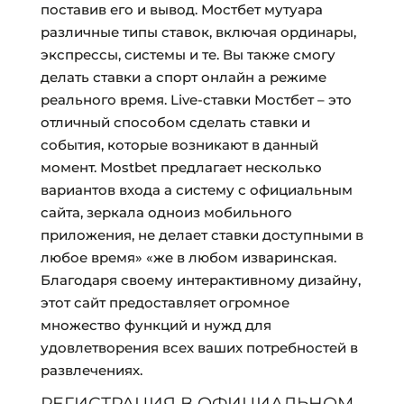
поставив его и вывод. Мостбет мутуара
различные типы ставок, включая ординары,
экспрессы, системы и те. Вы также смогу
делать ставки а спорт онлайн а режиме
реального время. Live-ставки Мостбет – это
отличный способом сделать ставки и
события, которые возникают в данный
момент. Mostbet предлагает несколько
вариантов входа а систему с официальным
сайта, зеркала одноиз мобильного
приложения, не делает ставки доступными в
любое время» «же в любом изваринская.
Благодаря своему интерактивному дизайну,
этот сайт предоставляет огромное
множество функций и нужд для
удовлетворения всех ваших потребностей в
развлечениях.
РЕГИСТРАЦИЯ В ОФИЦИАЛЬНОМ