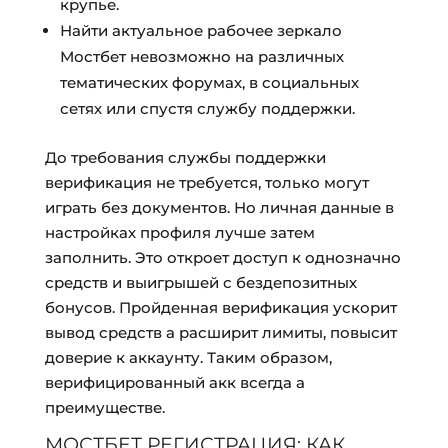
крупье.
Найти актуальное рабочее зеркало
Мостбет невозможно на различных
тематических форумах, в социальных
сетях или спустя службу поддержки.
До требования службы поддержки
верификация не требуется, только могут
играть без документов. Но личная данные в
настройках профиля лучше затем
заполнить. Это откроет доступ к однозначно
средств и выигрышей с бездепозитных
бонусов. Пройденная верификация ускорит
вывод средств а расширит лимиты, повысит
доверие к аккаунту. Таким образом,
верифицированный акк всегда а
преимуществе.
МОСТБЕТ РЕГИСТРАЦИЯ: КАК