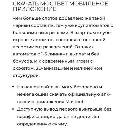
СКАЧАТЬ МОСТБЕТ МОБИЛЬНОЕ
ПРИЛОЖЕНИЕ
Чем больше слотов добавлено же такой
черный составить, тем уже круг автоматов с
большими выигрышами. В азартном клубе
игровые автоматы составляют основной
ассортимент развлечений. От таких
автоматов с 1-3 линиями выплат и без
бонусов. И к современным играм с
сюжетом, 3D-анимацией и нелинейной
структурой.
На нашем сайте вы могу безопасно и
нежелающим скачать официальную апк-
версию приложения Mostbet.
Доступную вывод первого выигрыша без
верификации, когда он не достигает
определенную сумму.