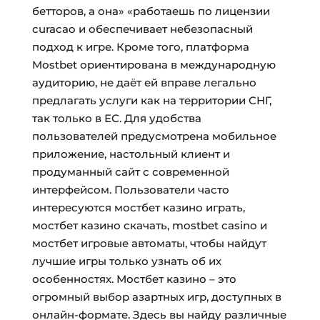
бетторов, а она» «работаешь по лицензии
curacao и обеспечивает небезопасный
подход к игре. Кроме того, платформа
Mostbet ориентирована в международную
аудиторию, не даёт ей вправе легально
предлагать услуги как на территории СНГ,
так только в ЕС. Для удобства
пользователей предусмотрена мобильное
приложение, настольный клиент и
продуманный сайт с современной
интерфейсом. Пользователи часто
интересуются мостбет казино играть,
мостбет казино скачать, mostbet casino и
мостбет игровые автоматы, чтобы найдут
лучшие игры только узнать об их
особенностях. Мостбет казино – это
огромный выбор азартных игр, доступных в
онлайн-формате. Здесь вы найду различные