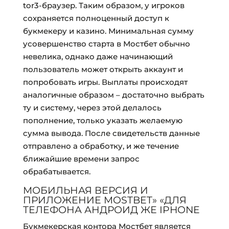
tor3-браузер. Таким образом, у игроков
сохраняется полноценный доступ к
букмекеру и казино. Минимальная сумму
усовершенство старта в Мостбет обычно
невелика, однако даже начинающий
пользователь может открыть аккаунт и
попробовать игры. Выплаты происходят
аналогичные образом – достаточно выбрать
ту и систему, через этой делалось
пополнение, только указать желаемую
сумма вывода. После свидетельств данные
отправлено а обработку, и же течение
ближайшие времени запрос
обрабатывается.
МОБИЛЬНАЯ ВЕРСИЯ И
ПРИЛОЖЕНИЕ MOSTBET» «ДЛЯ
ТЕЛЕФОНА АНДРОИД ЖЕ IPHONE
Букмекерская контора Мостбет является