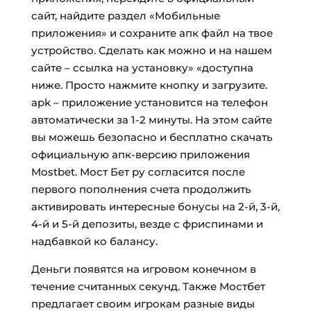
сайт, найдите раздел «Мобильные
приложения» и сохраните апк файл на твое
устройство. Сделать как можно и на нашем
сайте – ссылка на установку» «доступна
ниже. Просто нажмите кнопку и загрузите.
apk – приложение установится на телефон
автоматически за 1-2 минуты. На этом сайте
вы можешь безопасно и бесплатно скачать
официальную апк-версию приложения
Mostbet. Мост Бет ру согласится после
первого пополнения счета продолжить
активировать интересные бонусы на 2-й, 3-й,
4-й и 5-й депозиты, везде с фриспинами и
надбавкой ко балансу.
Деньги появятся на игровом конечном в
течение считанных секунд. Также Мостбет
предлагает своим игрокам разные виды