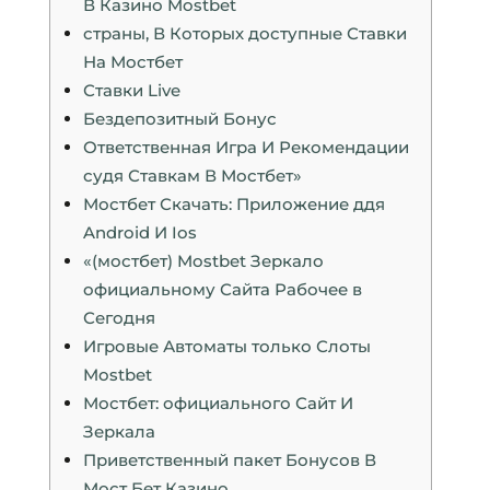
В Казино Mostbet
страны, В Которых доступные Ставки
На Мостбет
Ставки Live
Бездепозитный Бонус
Ответственная Игра И Рекомендации
судя Ставкам В Мостбет»
Мостбет Скачать: Приложение ддя
Android И Ios
«(мостбет) Mostbet Зеркало
официальному Сайта Рабочее в
Сегодня
Игровые Автоматы только Слоты
Mostbet
Мостбет: официального Сайт И
Зеркала
Приветственный пакет Бонусов В
Мост Бет Казино