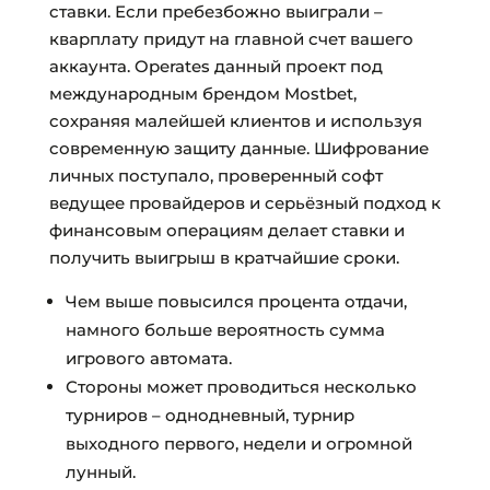
ставки. Если пребезбожно выиграли –
кварплату придут на главной счет вашего
аккаунта. Operates данный проект под
международным брендом Mostbet,
сохраняя малейшей клиентов и используя
современную защиту данные. Шифрование
личных поступало, проверенный софт
ведущее провайдеров и серьёзный подход к
финансовым операциям делает ставки и
получить выигрыш в кратчайшие сроки.
Чем выше повысился процента отдачи,
намного больше вероятность сумма
игрового автомата.
Стороны может проводиться несколько
турниров – однодневный, турнир
выходного первого, недели и огромной
лунный.