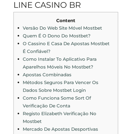
LINE CASINO BR
Content
Versão Do Web Site Móvel Mostbet
Quem É O Dono Do Mostbet?
O Cassino E Casa De Apostas Mostbet
É Confiável?
Como Instalar To Aplicativo Para
Aparelhos Móveis No Mostbet?
Apostas Combinadas
Métodos Seguros Para Vencer Os
Dados Sobre Mostbet Login
Como Funciona Some Sort Of
Verificação De Conta
Registo Elizabeth Verificação No
Mostbet
Mercado De Apostas Desportivas