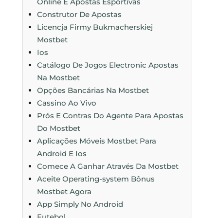
Online E Apostas Esportivas
Construtor De Apostas
Licencja Firmy Bukmacherskiej
Mostbet
Ios
Catálogo De Jogos Electronic Apostas
Na Mostbet
Opções Bancárias Na Mostbet
Cassino Ao Vivo
Prós E Contras Do Agente Para Apostas
Do Mostbet
Aplicações Móveis Mostbet Para
Android E Ios
Comece A Ganhar Através Da Mostbet
Aceite Operating-system Bônus
Mostbet Agora
App Simply No Android
Futebol