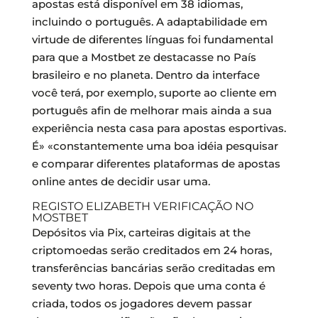
apostas está disponível em 38 idiomas,
incluindo o português. A adaptabilidade em
virtude de diferentes línguas foi fundamental
para que a Mostbet ze destacasse no País
brasileiro e no planeta. Dentro da interface
você terá, por exemplo, suporte ao cliente em
português afin de melhorar mais ainda a sua
experiência nesta casa para apostas esportivas.
É» «constantemente uma boa idéia pesquisar
e comparar diferentes plataformas de apostas
online antes de decidir usar uma.
REGISTO ELIZABETH VERIFICAÇÃO NO
MOSTBET
Depósitos via Pix, carteiras digitais at the
criptomoedas serão creditados em 24 horas,
transferências bancárias serão creditadas em
seventy two horas. Depois que uma conta é
criada, todos os jogadores devem passar