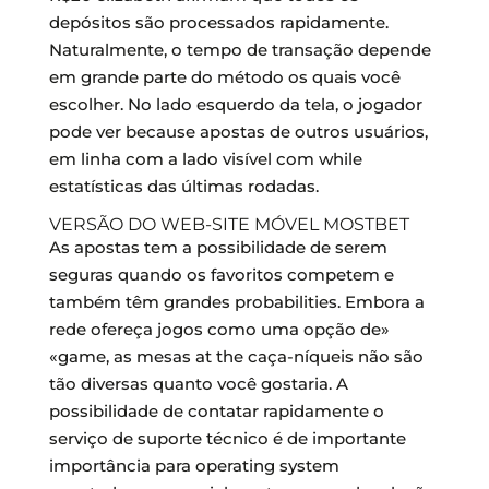
depósitos são processados rapidamente.
Naturalmente, o tempo de transação depende
em grande parte do método os quais você
escolher. No lado esquerdo da tela, o jogador
pode ver because apostas de outros usuários,
em linha com a lado visível com while
estatísticas das últimas rodadas.
VERSÃO DO WEB-SITE MÓVEL MOSTBET
As apostas tem a possibilidade de serem
seguras quando os favoritos competem e
também têm grandes probabilities. Embora a
rede ofereça jogos como uma opção de»
«game, as mesas at the caça-níqueis não são
tão diversas quanto você gostaria. A
possibilidade de contatar rapidamente o
serviço de suporte técnico é de importante
importância para operating system