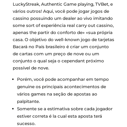
LuckyStreak, Authentic Game playing, TVBet, e
vários outros! Aqui, você pode jogar jogos de
cassino possuindo um dealer ao vivo imitando
some sort of experiência real carry out cassino,
apenas the partir do conforto de» «sua própria
casa. O objetivo do well-known jogo de tarjetas
Bacará no País brasileiro é criar um conjunto
de cartas com um preço de nove ou um
conjunto o qual seja o cependant próximo
possível de nove.
Porém, você pode acompanhar em tempo
genuine os principais acontecimentos de
vários games na seção de apostas ao
palpitante.
Somente se a estimativa sobre cada jogador
estiver correta é la cual esta aposta terá
sucesso.