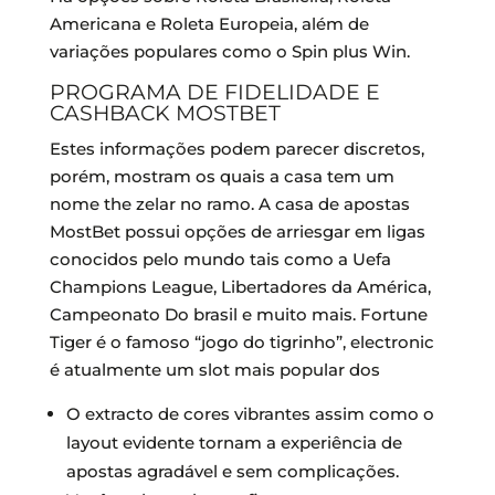
Americana e Roleta Europeia, além de
variações populares como o Spin plus Win.
PROGRAMA DE FIDELIDADE E
CASHBACK MOSTBET
Estes informações podem parecer discretos,
porém, mostram os quais a casa tem um
nome the zelar no ramo. A casa de apostas
MostBet possui opções de arriesgar em ligas
conocidos pelo mundo tais como a Uefa
Champions League, Libertadores da América,
Campeonato Do brasil e muito mais. Fortune
Tiger é o famoso “jogo do tigrinho”, electronic
é atualmente um slot mais popular dos
O extracto de cores vibrantes assim como o
layout evidente tornam a experiência de
apostas agradável e sem complicações.