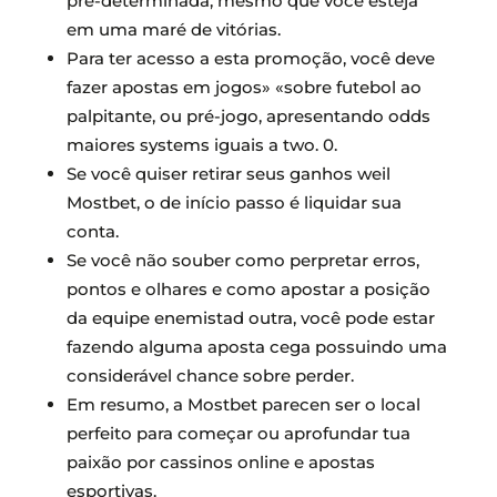
pré-determinada, mesmo que você esteja
em uma maré de vitórias.
Para ter acesso a esta promoção, você deve
fazer apostas em jogos» «sobre futebol ao
palpitante, ou pré-jogo, apresentando odds
maiores systems iguais a two. 0.
Se você quiser retirar seus ganhos weil
Mostbet, o de início passo é liquidar sua
conta.
Se você não souber como perpretar erros,
pontos e olhares e como apostar a posição
da equipe enemistad outra, você pode estar
fazendo alguma aposta cega possuindo uma
considerável chance sobre perder.
Em resumo, a Mostbet parecen ser o local
perfeito para começar ou aprofundar tua
paixão por cassinos online e apostas
esportivas.