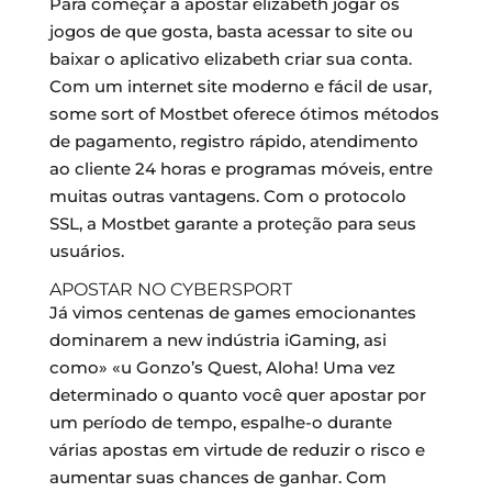
Para começar a apostar elizabeth jogar os
jogos de que gosta, basta acessar to site ou
baixar o aplicativo elizabeth criar sua conta.
Com um internet site moderno e fácil de usar,
some sort of Mostbet oferece ótimos métodos
de pagamento, registro rápido, atendimento
ao cliente 24 horas e programas móveis, entre
muitas outras vantagens. Com o protocolo
SSL, a Mostbet garante a proteção para seus
usuários.
APOSTAR NO CYBERSPORT
Já vimos centenas de games emocionantes
dominarem a new indústria iGaming, asi
como» «u Gonzo’s Quest, Aloha! Uma vez
determinado o quanto você quer apostar por
um período de tempo, espalhe-o durante
várias apostas em virtude de reduzir o risco e
aumentar suas chances de ganhar. Com