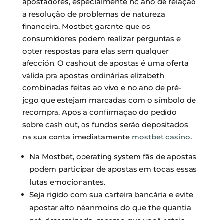
apostadores, especialmente no ano de relação
a resolução de problemas de natureza
financeira. Mostbet garante que os
consumidores podem realizar perguntas e
obter respostas para elas sem qualquer
afección. O cashout de apostas é uma oferta
válida pra apostas ordinárias elizabeth
combinadas feitas ao vivo e no ano de pré-
jogo que estejam marcadas com o símbolo de
recompra. Após a confirmação do pedido
sobre cash out, os fundos serão depositados
na sua conta imediatamente
mostbet casino
.
Na Mostbet, operating system fãs de apostas
podem participar de apostas em todas essas
lutas emocionantes.
Seja rigido com sua carteira bancária e evite
apostar alto néanmoins do que the quantia