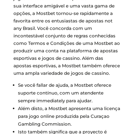
sua interface amigável e uma vasta gama de
opções, a Mostbet tornou-se rapidamente a
favorita entre os entusiastas de apostas not
any Brasil. Você concorda com um
incontestável conjunto de regras conhecidas
como Termos e Condições de uma Mostbet ao
produzir uma conta na plataforma de apostas
esportivas e jogos de cassino. Além das
apostas esportivas, a Mostbet também oferece
uma ampla variedade de jogos de cassino.
Se você fallar de ajuda, a Mostbet oferece
suporte contínuo, com um atendente
sempre immediately para ajudar.
Além disto, a Mostbet apresenta uma licença
para jogo online produzida pela Curaçao
Gambling Commission.
Isto também significa que a proyecto é