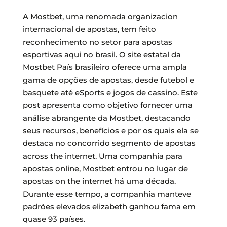
A Mostbet, uma renomada organizacion
internacional de apostas, tem feito
reconhecimento no setor para apostas
esportivas aqui no brasil. O site estatal da
Mostbet País brasileiro oferece uma ampla
gama de opções de apostas, desde futebol e
basquete até eSports e jogos de cassino. Este
post apresenta como objetivo fornecer uma
análise abrangente da Mostbet, destacando
seus recursos, benefícios e por os quais ela se
destaca no concorrido segmento de apostas
across the internet. Uma companhia para
apostas online, Mostbet entrou no lugar de
apostas on the internet há uma década.
Durante esse tempo, a companhia manteve
padrões elevados elizabeth ganhou fama em
quase 93 países.