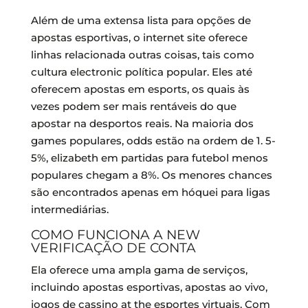
Além de uma extensa lista para opções de
apostas esportivas, o internet site oferece
linhas relacionada outras coisas, tais como
cultura electronic política popular. Eles até
oferecem apostas em esports, os quais às
vezes podem ser mais rentáveis do que
apostar na desportos reais. Na maioria dos
games populares, odds estão na ordem de 1. 5-
5%, elizabeth em partidas para futebol menos
populares chegam a 8%. Os menores chances
são encontrados apenas em hóquei para ligas
intermediárias.
COMO FUNCIONA A NEW
VERIFICAÇÃO DE CONTA
Ela oferece uma ampla gama de serviços,
incluindo apostas esportivas, apostas ao vivo,
jogos de cassino at the esportes virtuais. Com