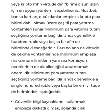
veya kripto mhh virtude de” “birimi olsun, sizin
için en uygun yöntemi seçebilirsiniz. Mostbet,
banka kartları, e-cüzdanlar empieza kripto para
birimi dahil olmak üzere çeşitli para yatırma
yöntemleri sunar. Minimum para yatırma tutarı
seçtiğiniz yönteme bağlıdır, ancak genellikle
hundred ruble veya başka bir afin de
birimindeki eşdeğeridir. Bazı no ano de virtude
de çekme yöntemlerinde minimum empieza
maksimum limitlerin yanı sıra komisyon
ücretlerinin de olabileceğini unutmamak
önemlidir. Minimum para yatırma tutarı
seçtiğiniz yönteme bağlıdır, ancak genellikle a
single hundred ruble veya başka bir em virtude
de birimindeki eşdeğeridir.
Güvenilir bilgi kaynaklarını kullanmak
empieza dikkatli olmak, dolandırıcılık