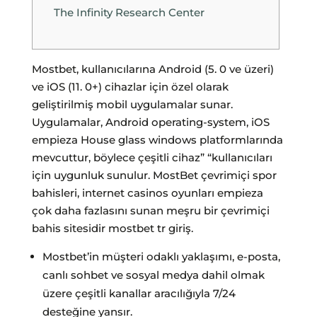
The Infinity Research Center
Mostbet, kullanıcılarına Android (5. 0 ve üzeri)
ve iOS (11. 0+) cihazlar için özel olarak
geliştirilmiş mobil uygulamalar sunar.
Uygulamalar, Android operating-system, iOS
empieza House glass windows platformlarında
mevcuttur, böylece çeşitli cihaz” “kullanıcıları
için uygunluk sunulur. MostBet çevrimiçi spor
bahisleri, internet casinos oyunları empieza
çok daha fazlasını sunan meşru bir çevrimiçi
bahis sitesidir mostbet tr giriş.
Mostbet’in müşteri odaklı yaklaşımı, e-posta,
canlı sohbet ve sosyal medya dahil olmak
üzere çeşitli kanallar aracılığıyla 7/24
desteğine yansır.