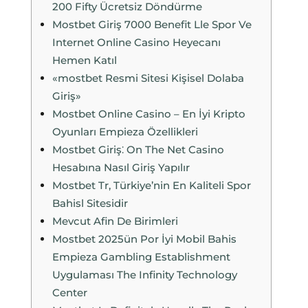
200 Fifty Ücretsiz Döndürme
Mostbet Giriş 7000 Benefit Lle Spor Ve
Internet Online Casino Heyecanı
Hemen Katıl
«mostbet Resmi Sitesi Kişisel Dolaba
Giriş»
Mostbet Online Casino – En İyi Kripto
Oyunları Empieza Özellikleri
Mostbet Giriş⁚ On The Net Casino
Hesabına Nasıl Giriş Yapılır
Mostbet Tr, Türkiye’nin En Kaliteli Spor
Bahisl Sitesidir
Mevcut Afin De Birimleri
Mostbet 2025ün Por İyi Mobil Bahis
Empieza Gambling Establishment
Uygulaması The Infinity Technology
Center