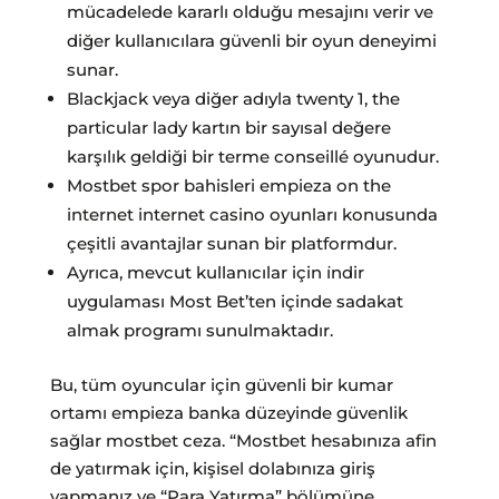
mücadelede kararlı olduğu mesajını verir ve
diğer kullanıcılara güvenli bir oyun deneyimi
sunar.
Blackjack veya diğer adıyla twenty 1, the
particular lady kartın bir sayısal değere
karşılık geldiği bir terme conseillé oyunudur.
Mostbet spor bahisleri empieza on the
internet internet casino oyunları konusunda
çeşitli avantajlar sunan bir platformdur.
Ayrıca, mevcut kullanıcılar için i̇ndir
uygulaması Most Bet’ten içinde sadakat
almak programı sunulmaktadır.
Bu, tüm oyuncular için güvenli bir kumar
ortamı empieza banka düzeyinde güvenlik
sağlar mostbet ceza. “Mostbet hesabınıza afin
de yatırmak için, kişisel dolabınıza giriş
yapmanız ve “Para Yatırma” bölümüne