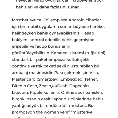
heyecan verici oyunlar, canlı krupiyeler, spor
bahisleri ve daha fazlasını sunar.
Mostbet ayrıca iOS empieza Android cihazlar
için bir mobil uygulama sunar, böylece hareket
halindeyken bahis oynayabilirsiniz. Hesap
bakiyeni kontrol edebilir, bahis geçmişine
erişebilir ve hidup bonuslarını
görüntüleyebilirsin. Karaocel sistemi (tuğla tipi),
standart bir paket empieza koltuk şekli
continua yastık paketi şekli oluşturabilen bir
ambalaj makinesidir. Para çekmek için Visa,
Master card (Smartpay), Embedded, Tether,
Bitcoin Cash, Zcash,» «Dash, Dogecoin,
Litecoin, Ripple kullanın. Online spor bahisleri,
birçok insanın çeşitli spor disiplinlerinde bahis
yaptığı büyük bir endüstridir mostbet. Bu
promosyon the woman yeni” “müşteriye