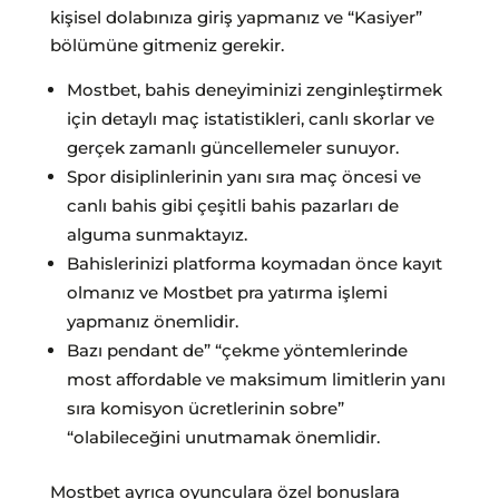
kişisel dolabınıza giriş yapmanız ve “Kasiyer”
bölümüne gitmeniz gerekir.
Mostbet, bahis deneyiminizi zenginleştirmek
için detaylı maç istatistikleri, canlı skorlar ve
gerçek zamanlı güncellemeler sunuyor.
Spor disiplinlerinin yanı sıra maç öncesi ve
canlı bahis gibi çeşitli bahis pazarları de
alguma sunmaktayız.
Bahislerinizi platforma koymadan önce kayıt
olmanız ve Mostbet pra yatırma işlemi
yapmanız önemlidir.
Bazı pendant de” “çekme yöntemlerinde
most affordable ve maksimum limitlerin yanı
sıra komisyon ücretlerinin sobre”
“olabileceğini unutmamak önemlidir.
Mostbet ayrıca oyunculara özel bonuslara