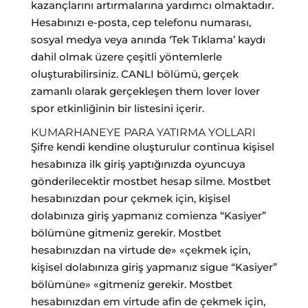
kazançlarını artırmalarına yardımcı olmaktadır.
Hesabınızı e-posta, cep telefonu numarası,
sosyal medya veya anında ‘Tek Tıklama’ kaydı
dahil olmak üzere çeşitli yöntemlerle
oluşturabilirsiniz. CANLI bölümü, gerçek
zamanlı olarak gerçekleşen them lover lover
spor etkinliğinin bir listesini içerir.
KUMARHANEYE PARA YATIRMA YOLLARI
Şifre kendi kendine oluşturulur continua kişisel
hesabınıza ilk giriş yaptığınızda oyuncuya
gönderilecektir mostbet hesap silme. Mostbet
hesabınızdan pour çekmek için, kişisel
dolabınıza giriş yapmanız comienza “Kasiyer”
bölümüne gitmeniz gerekir. Mostbet
hesabınızdan na virtude de» «çekmek için,
kişisel dolabınıza giriş yapmanız sigue “Kasiyer”
bölümüne» «gitmeniz gerekir. Mostbet
hesabınızdan em virtude afin de çekmek için,