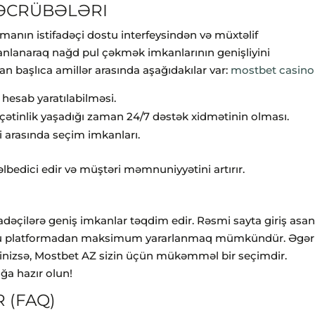
TƏCRÜBƏLƏRI
ormanın istifadəçi dostu interfeysindən və müxtəlif
canlanaraq nağd pul çəkmək imkanlarının genişliyini
ıran başlıca amillər arasında aşağıdakılar var:
mostbet casino
 hesab yaratılabilməsi.
ı çətinlik yaşadığı zaman 24/7 dəstək xidmətinin olması.
i arasında seçim imkanları.
lbedici edir və müştəri məmnuniyyətini artırır.
dəçilərə geniş imkanlar təqdim edir. Rəsmi sayta giriş asanl
 ilə bu platformadan maksimum yararlanmaq mümkündür. Əgər
rsinizsə, Mostbet AZ sizin üçün mükəmməl bir seçimdir.
ğa hazır olun!
 (FAQ)