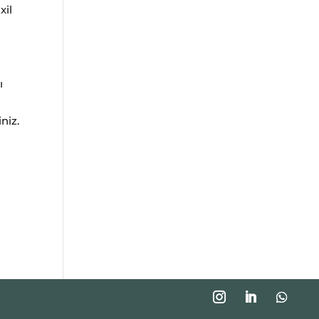
xil
ı
niz.