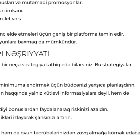
bonusları və mütəmadi promosyonlar.
un imkanı.
rulet və s.
anc əldə etmələri üçün geniş bir platforma təmin edir.
lı oyunlara baxmaq da mümkündür.
I NƏŞRIYYATI
r neçə strategiya tətbiq edə bilərsiniz. Bu strategiyalar
 minimuma endirmək üçün büdcənizi yaxşıca planlaşdırın.
n haqqında yalnız kütləvi informasiyalara deyil, həm də
iyi bonuslardan faydalanaraq riskinizi azaldın.
kləri izləyərək şansınızı artırın.
eyil, həm də oyun təcrübələrinizdən zövq almağa kömək edəcə