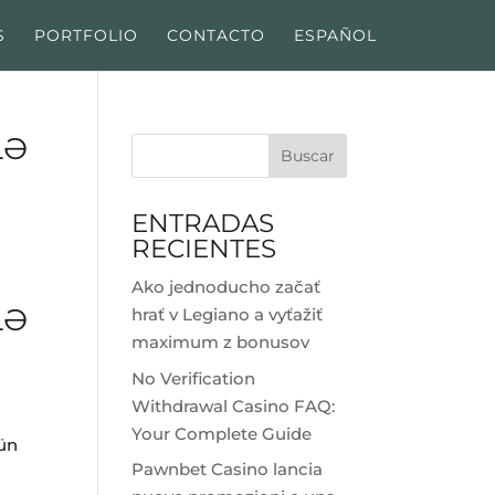
S
PORTFOLIO
CONTACTO
ESPAÑOL
LƏ
Buscar
ENTRADAS
RECIENTES
Ako jednoducho začať
LƏ
hrať v Legiano a vyťažiť
maximum z bonusov
No Verification
Withdrawal Casino FAQ:
Your Complete Guide
çün
Pawnbet Casino lancia