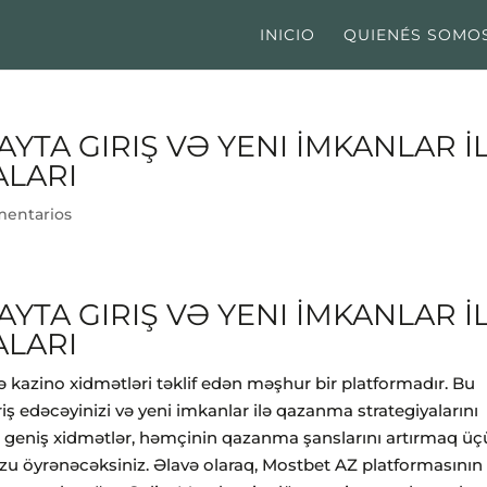
INICIO
QUIENÉS SOMO
AYTA GIRIŞ VƏ YENI İMKANLAR İ
ALARI
mentarios
AYTA GIRIŞ VƏ YENI İMKANLAR İ
ALARI
 kazino xidmətləri təklif edən məşhur bir platformadır. Bu
ş edəcəyinizi və yeni imkanlar ilə qazanma strategiyalarını
ən geniş xidmətlər, həmçinin qazanma şanslarını artırmaq ü
uzu öyrənəcəksiniz. Əlavə olaraq, Mostbet AZ platformasının