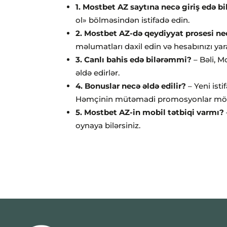
1. Mostbet AZ saytına necə giriş edə b
ol» bölməsindən istifadə edin.
2. Mostbet AZ-də qeydiyyat prosesi ne
məlumatları daxil edin və hesabınızı yar
3. Canlı bahis edə bilərəmmi?
– Bəli, M
əldə edirlər.
4. Bonuslar necə əldə edilir?
– Yeni isti
Həmçinin mütəmadi promosyonlar mö
5. Mostbet AZ-in mobil tətbiqi varmı?
oynaya bilərsiniz.