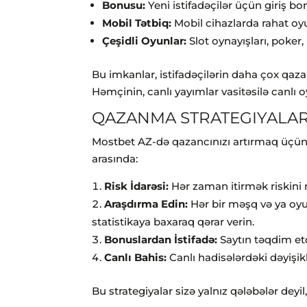
Bonusu:
Yeni istifadəçilər üçün giriş 
Mobil Tətbiq:
Mobil cihazlarda rahat oy
Çeşidli Oyunlar:
Slot oynayışları, poker, 
Bu imkanlar, istifadəçilərin daha çox qaz
Həmçinin, canlı yayımlar vasitəsilə can
QAZANMA STRATEGIYALAR
Mostbet AZ-də qazancınızı artırmaq üçün bi
arasında:
Risk İdarəsi:
Hər zaman itirmək riskini
Araşdırma Edin:
Hər bir məşq və ya oyu
statistikaya baxaraq qərar verin.
Bonuslardan İstifadə:
Saytın təqdim etd
Canlı Bahis:
Canlı hadisələrdəki dəyişikli
Bu strategiyalar sizə yalnız qələbələr d