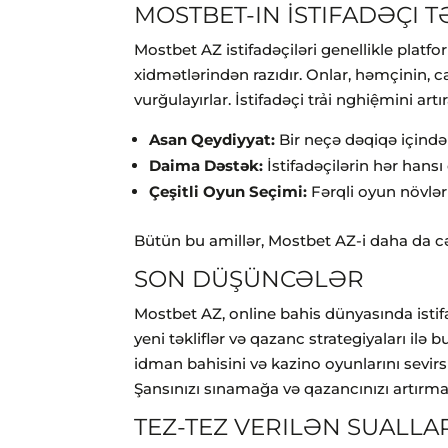
MOSTBET-IN İSTIFADƏÇI 
Mostbet AZ istifadəçiləri genellikle platf
xidmətlərindən razıdır. Onlar, həmçinin, 
vurğulayırlar. İstifadəçi trải nghiệmini art
Asan Qeydiyyat:
Bir neçə dəqiqə içində
Daima Dəstək:
İstifadəçilərin hər hans
Çeşitli Oyun Seçimi:
Fərqli oyun növlər
Bütün bu amillər, Mostbet AZ-i daha da cə
SON DÜŞÜNCƏLƏR
Mostbet AZ, online bahis dünyasında istifa
yeni təkliflər və qazanc strategiyaları
idman bahisini və kazino oyunlarını sevi
Şansınızı sınamağa və qazancınızı artırma
TEZ-TEZ VERILƏN SUALLAR