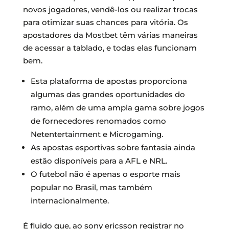
novos jogadores, vendê-los ou realizar trocas
para otimizar suas chances para vitória. Os
apostadores da Mostbet têm várias maneiras
de acessar a tablado, e todas elas funcionam
bem.
Esta plataforma de apostas proporciona
algumas das grandes oportunidades do
ramo, além de uma ampla gama sobre jogos
de fornecedores renomados como
Netentertainment e Microgaming.
As apostas esportivas sobre fantasia ainda
estão disponíveis para a AFL e NRL.
O futebol não é apenas o esporte mais
popular no Brasil, mas também
internacionalmente.
É fluido que, ao sony ericsson registrar no