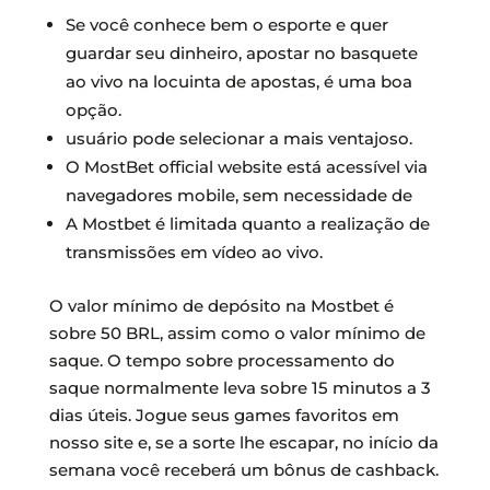
Se você conhece bem o esporte e quer
guardar seu dinheiro, apostar no basquete
ao vivo na locuinta de apostas, é uma boa
opção.
usuário pode selecionar a mais ventajoso.
O MostBet official website está acessível via
navegadores mobile, sem necessidade de
A Mostbet é limitada quanto a realização de
transmissões em vídeo ao vivo.
O valor mínimo de depósito na Mostbet é
sobre 50 BRL, assim como o valor mínimo de
saque. O tempo sobre processamento do
saque normalmente leva sobre 15 minutos a 3
dias úteis. Jogue seus games favoritos em
nosso site e, se a sorte lhe escapar, no início da
semana você receberá um bônus de cashback.