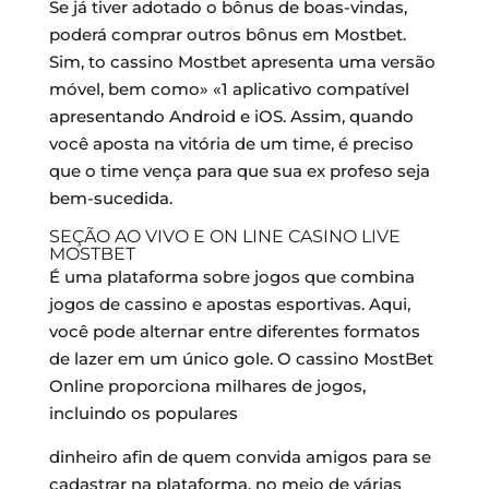
Se já tiver adotado o bônus de boas-vindas,
poderá comprar outros bônus em Mostbet.
Sim, to cassino Mostbet apresenta uma versão
móvel, bem como» «1 aplicativo compatível
apresentando Android e iOS. Assim, quando
você aposta na vitória de um time, é preciso
que o time vença para que sua ex profeso seja
bem-sucedida.
SEÇÃO AO VIVO E ON LINE CASINO LIVE
MOSTBET
É uma plataforma sobre jogos que combina
jogos de cassino e apostas esportivas. Aqui,
você pode alternar entre diferentes formatos
de lazer em um único gole. O cassino MostBet
Online proporciona milhares de jogos,
incluindo os populares
dinheiro afin de quem convida amigos para se
cadastrar na plataforma, no meio de várias