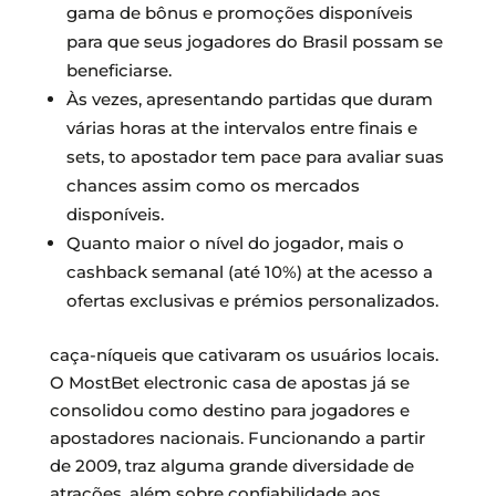
gama de bônus e promoções disponíveis
para que seus jogadores do Brasil possam se
beneficiarse.
Às vezes, apresentando partidas que duram
várias horas at the intervalos entre finais e
sets, to apostador tem pace para avaliar suas
chances assim como os mercados
disponíveis.
Quanto maior o nível do jogador, mais o
cashback semanal (até 10%) at the acesso a
ofertas exclusivas e prémios personalizados.
caça-níqueis que cativaram os usuários locais.
O MostBet electronic casa de apostas já se
consolidou como destino para jogadores e
apostadores nacionais. Funcionando a partir
de 2009, traz alguma grande diversidade de
atrações, além sobre confiabilidade aos