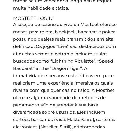
tornar-se um vencedor a longo prazo requer
muita habilidade e tática.
MOSTBET LOGIN
A secção de casino ao vivo da Mostbet oferece
mesas para roleta, blackjack, baccarat e poker
possuindo dealers reais, transmitidos em alta
definição. Os jogos “Live” são destacados com
etiquetas verdes electronic incluem títulos
buscados como “Lightning Roulette”, “Speed
Baccarat” at the “Dragon Tiger”. A
interatividade e because estatísticas em pace
real criam uma experiência imersiva os quais
rivaliza com qualquer casino físico. A Mostbet
oferece alguma variedade de métodos de
pagamento afin de atender à sua base
diversificada sobre usuários. Eles incluem
cartões bancários (Visa, MasterCard), carteiras
eletrônicas (Neteller, Skrill), criptomoedas