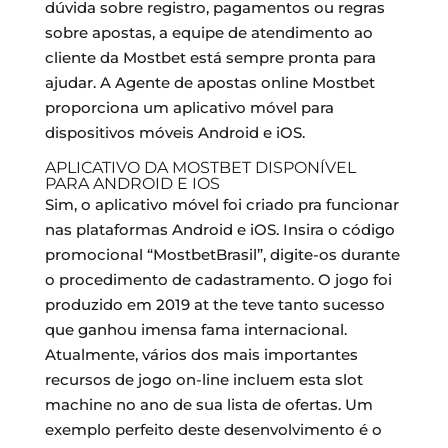
dúvida sobre registro, pagamentos ou regras
sobre apostas, a equipe de atendimento ao
cliente da Mostbet está sempre pronta para
ajudar. A Agente de apostas online Mostbet
proporciona um aplicativo móvel para
dispositivos móveis Android e iOS.
APLICATIVO DA MOSTBET DISPONÍVEL
PARA ANDROID E IOS
Sim, o aplicativo móvel foi criado pra funcionar
nas plataformas Android e iOS. Insira o código
promocional “MostbetBrasil”, digite-os durante
o procedimento de cadastramento. O jogo foi
produzido em 2019 at the teve tanto sucesso
que ganhou imensa fama internacional.
Atualmente, vários dos mais importantes
recursos de jogo on-line incluem esta slot
machine no ano de sua lista de ofertas. Um
exemplo perfeito deste desenvolvimento é o