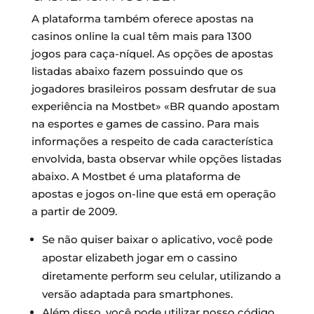
A plataforma também oferece apostas na
casinos online la cual têm mais para 1300
jogos para caça-níquel. As opções de apostas
listadas abaixo fazem possuindo que os
jogadores brasileiros possam desfrutar de sua
experiência na Mostbet» «BR quando apostam
na esportes e games de cassino. Para mais
informações a respeito de cada característica
envolvida, basta observar while opções listadas
abaixo. A Mostbet é uma plataforma de
apostas e jogos on-line que está em operação
a partir de 2009.
Se não quiser baixar o aplicativo, você pode
apostar elizabeth jogar em o cassino
diretamente perform seu celular, utilizando a
versão adaptada para smartphones.
Além disso, você pode utilizar nosso código