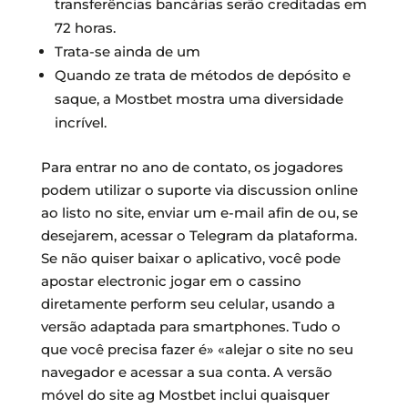
transferências bancárias serão creditadas em
72 horas.
Trata-se ainda de um
Quando ze trata de métodos de depósito e
saque, a Mostbet mostra uma diversidade
incrível.
Para entrar no ano de contato, os jogadores
podem utilizar o suporte via discussion online
ao listo no site, enviar um e-mail afin de ou, se
desejarem, acessar o Telegram da plataforma.
Se não quiser baixar o aplicativo, você pode
apostar electronic jogar em o cassino
diretamente perform seu celular, usando a
versão adaptada para smartphones. Tudo o
que você precisa fazer é» «alejar o site no seu
navegador e acessar a sua conta. A versão
móvel do site ag Mostbet inclui quaisquer