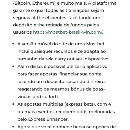
(Bitcoin, Ethereum) e muito mais. A plataforma
garante o qual todas as transações sejam
seguras at the eficientes, facilitando um
depósito e the retirada de fundos pelos
usuários
https://mostbet-brasil-win.com/
.
A versão móvel do site de uma Mostbet
inclui quaisquer recursos e ze adapta ao
tamanho da tela carry out seu dispositivo.
Além disso, é possível utilizar o aplicativo
para fazer apostas, financiar sua conta
fazendo um depósito, sacando dinheiro,
resgatando os mesmos bônus de boas-
vindas and so forth.
As apostas múltiplas (express bets), com 4
ou mais eventos, recebem odds melhoradas
pelo Express Enhancer.
Agora que você conhece because opções de