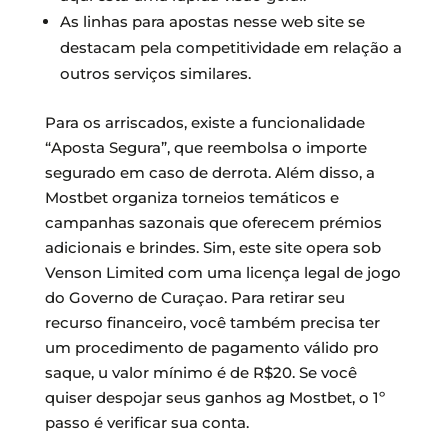
As linhas para apostas nesse web site se
destacam pela competitividade em relação a
outros serviços similares.
Para os arriscados, existe a funcionalidade
“Aposta Segura”, que reembolsa o importe
segurado em caso de derrota. Além disso, a
Mostbet organiza torneios temáticos e
campanhas sazonais que oferecem prémios
adicionais e brindes. Sim, este site opera sob
Venson Limited com uma licença legal de jogo
do Governo de Curaçao. Para retirar seu
recurso financeiro, você também precisa ter
um procedimento de pagamento válido pro
saque, u valor mínimo é de R$20. Se você
quiser despojar seus ganhos ag Mostbet, o 1º
passo é verificar sua conta.