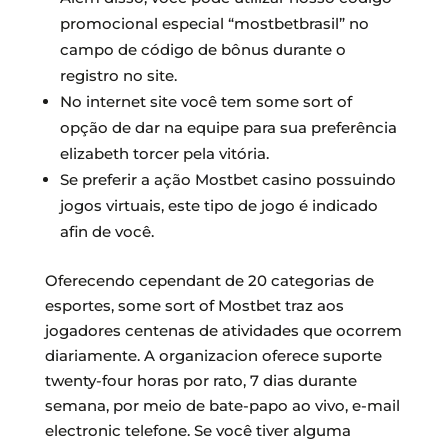
promocional especial “mostbetbrasil” no
campo de código de bônus durante o
registro no site.
No internet site você tem some sort of
opção de dar na equipe para sua preferência
elizabeth torcer pela vitória.
Se preferir a ação Mostbet casino possuindo
jogos virtuais, este tipo de jogo é indicado
afin de você.
Oferecendo cependant de 20 categorias de
esportes, some sort of Mostbet traz aos
jogadores centenas de atividades que ocorrem
diariamente. A organizacion oferece suporte
twenty-four horas por rato, 7 dias durante
semana, por meio de bate-papo ao vivo, e-mail
electronic telefone. Se você tiver alguma