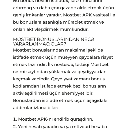
Bu bonus növləri istifadəçilərə mərclərini
artırmaq və daha çox qazanc əldə etmək üçün
geniş imkanlar yaradır. Mostbet APK vasitəsi ilə
bu bonuslara asanlıqla müraciət etmək və
onları aktivləşdirmək mümkündür.
MOSTBET BONUSLARINDAN NECƏ
YARARLANMAQ OLAR?
Mostbet bonuslarından maksimal şəkildə
istifadə etmək üçün müəyyən qaydalara riayət
etmək lazımdır. İlk növbədə, tətbiqi Mostbet
rəsmi saytından yükləmək və qeydiyyatdan
keçmək vacibdir. Qeydiyyat zamanı bonus
kodlarından istifadə etmək bəzi bonusların
aktivləşdirilməsi üçün əhəmiyyətlidir.
Bonuslardan istifadə etmək üçün aşağıdakı
addımlar izlənə bilər:
Mostbet APK-nı endirib quraşdırın.
Yeni hesab yaradın və ya mövcud hesaba