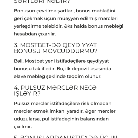
ŞƏRTLƏRI NƏDIR?
Bonusun çevrilmə şərtləri, bonus məbləğini
geri çəkmək üçün müəyyən edilmiş mərcləri
yerləşdirmə tələbidir. Əks halda bonus məbləği
hesabdan çıxarılır.
3. MOSTBET-DƏ QEYDIYYAT
BONUSU MÖVCUDDURMU?
Bəli, Mostbet yeni istifadəçilərə qeydiyyat
bonusu təklif edir. Bu, ilk depozit əsasında
əlavə məbləğ şəklində təqdim olunur.
4. PULSUZ MƏRCLƏR NECƏ
IŞLƏYIR?
Pulsuz mərclər istifadəçilərə risk olmadan
mərclər etmək imkanı yaradır. Əgər mərclər
uduzularsa, pul istifadəçinin balansından
çıxılmır.
5. BONUSLARDAN ISTIFADƏ ÜÇÜN