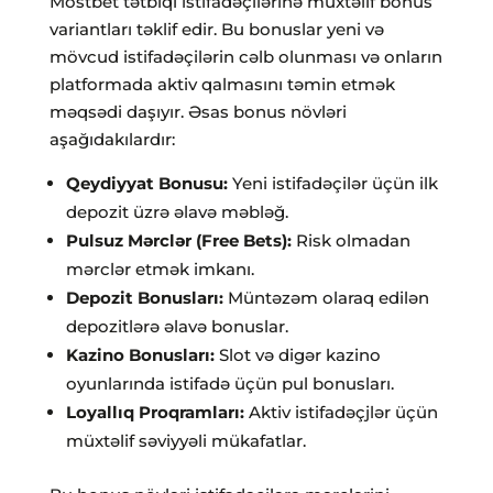
Mostbet tətbiqi istifadəçilərinə müxtəlif bonus
variantları təklif edir. Bu bonuslar yeni və
mövcud istifadəçilərin cəlb olunması və onların
platformada aktiv qalmasını təmin etmək
məqsədi daşıyır. Əsas bonus növləri
aşağıdakılardır:
Qeydiyyat Bonusu:
Yeni istifadəçilər üçün ilk
depozit üzrə əlavə məbləğ.
Pulsuz Mərclər (Free Bets):
Risk olmadan
mərclər etmək imkanı.
Depozit Bonusları:
Müntəzəm olaraq edilən
depozitlərə əlavə bonuslar.
Kazino Bonusları:
Slot və digər kazino
oyunlarında istifadə üçün pul bonusları.
Loyallıq Proqramları:
Aktiv istifadəçјlər üçün
müxtəlif səviyyəli mükafatlar.