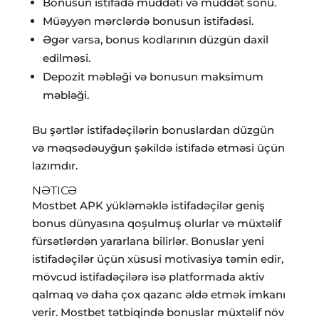
Bonusun istifadə müddəti və müddət sonu.
Müəyyən mərclərdə bonusun istifadəsi.
Əgər varsa, bonus kodlarının düzgün daxil
edilməsi.
Depozit məbləği və bonusun maksimum
məbləği.
Bu şərtlər istifadəçilərin bonuslardan düzgün
və məqsədəuyğun şəkildə istifadə etməsi üçün
lazımdır.
NƏTICƏ
Mostbet APK yükləməklə istifadəçilər geniş
bonus dünyasına qoşulmuş olurlar və müxtəlif
fürsətlərdən yararlana bilirlər. Bonuslar yeni
istifadəçilər üçün xüsusi motivasiya təmin edir,
mövcud istifadəçilərə isə platformada aktiv
qalmaq və daha çox qazanc əldə etmək imkanı
verir. Mostbet tətbiqində bonuslar müxtəlif növ