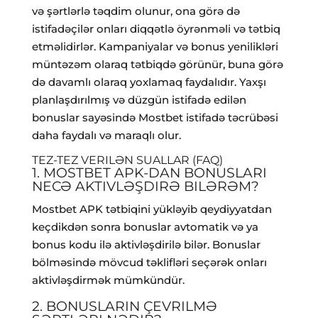
və şərtlərlə təqdim olunur, ona görə də
istifadəçilər onları diqqətlə öyrənməli və tətbiq
etməlidirlər. Kampaniyalar və bonus yenilikləri
müntəzəm olaraq tətbiqdə görünür, buna görə
də davamlı olaraq yoxlamaq faydalıdır. Yaxşı
planlaşdırılmış və düzgün istifadə edilən
bonuslar sayəsində Mostbet istifadə təcrübəsi
daha faydalı və maraqlı olur.
TEZ-TEZ VERILƏN SUALLAR (FAQ)
1. MOSTBET APK-DAN BONUSLARI
NECƏ AKTIVLƏŞDIRƏ BILƏRƏM?
Mostbet APK tətbiqini yükləyib qeydiyyatdan
keçdikdən sonra bonuslar avtomatik və ya
bonus kodu ilə aktivləşdirilə bilər. Bonuslar
bölməsində mövcud təklifləri seçərək onları
aktivləşdirmək mümkündür.
2. BONUSLARIN ÇEVRILMƏ