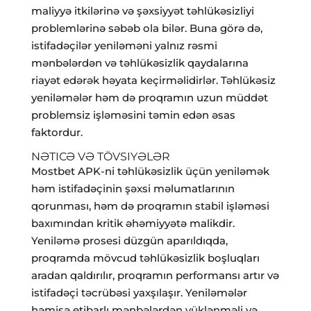
maliyyə itkilərinə və şəxsiyyət təhlükəsizliyi
problemlərinə səbəb ola bilər. Buna görə də,
istifadəçilər yeniləməni yalnız rəsmi
mənbələrdən və təhlükəsizlik qaydalarına
riayət edərək həyata keçirməlidirlər. Təhlükəsiz
yeniləmələr həm də proqramın uzun müddət
problemsiz işləməsini təmin edən əsas
faktordur.
NƏTICƏ VƏ TÖVSIYƏLƏR
Mostbet APK-ni təhlükəsizlik üçün yeniləmək
həm istifadəçinin şəxsi məlumatlarının
qorunması, həm də proqramın stabil işləməsi
baxımından kritik əhəmiyyətə malikdir.
Yeniləmə prosesi düzgün aparıldıqda,
proqramda mövcud təhlükəsizlik boşluqları
aradan qaldırılır, proqramın performansı artır və
istifadəçi təcrübəsi yaxşılaşır. Yeniləmələr
həmişə etibarlı mənbələrdən yüklənməli və