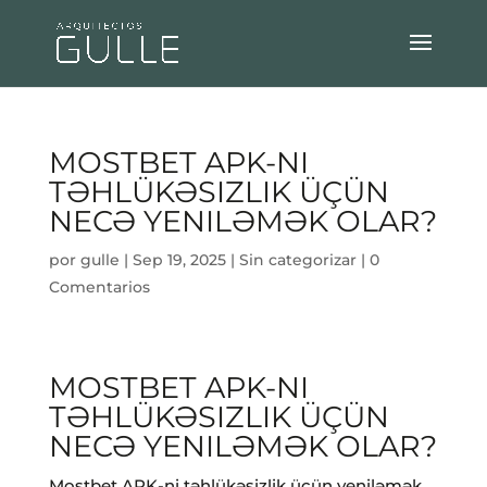
MOSTBET APK-NI
TƏHLÜKƏSIZLIK ÜÇÜN
NECƏ YENILƏMƏK OLAR?
por
gulle
|
Sep 19, 2025
|
Sin categorizar
|
0
Comentarios
MOSTBET APK-NI
TƏHLÜKƏSIZLIK ÜÇÜN
NECƏ YENILƏMƏK OLAR?
Mostbet APK-ni təhlükəsizlik üçün yeniləmək