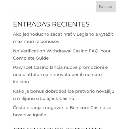
Buscar
ENTRADAS RECIENTES
Ako jednoducho začať hrať v Legiano a vyťažiť
maximum z bonusov
No Verification Withdrawal Casino FAQ: Your
Complete Guide
Pawnbet Casino lancia nuove promozioni e
una piattaforma rinnovata per il mercato
italiano
Kako je bonus dobrodošlice pretvorio novajliju
u milijunu u Lolajack Casino
Česta pitanja i odgovori o Betscore Casino za
hrvatske igrače