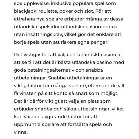
spelupplevelse, inklusive populära spel som
blackjack, roulette, poker och slot. För att
attrahera nya spelare erbjuder många av dessa
utländska spelsidor utländska casino bonus
utan insättningskrav, vilket gör det enklare att
börja spela utan att riskera egna pengar.
Det viktigaste i att välja ett utländskt casino är
att se till att det är bästa utländska casino med
goda betalningsalternativ och snabba
utbetalningar. Snabba utbetalningar är en
viktig faktor för många spelare, eftersom de vill
få vinsten på sitt konto så snart som möjligt.
Det är därför viktigt att välja en plats som
erbjuder snabba och säkra utbetalningar, vilket
kan vara en avgörande faktor för att
uppmuntra spelare att fortsätta spela och
vinna.