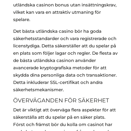
utländska casinon bonus utan insättningskrav,
vilket kan vara en attraktiv utmaning för
spelare.
Det bästa utländska casino bör ha goda
säkerhetsstandarder och vara registrerade och
licenstydiga. Detta säkerställer att du spelar på
en plats som följer lagar och regler. De flesta av
de bästa utländska casinon använder
avancerade kryptografiska metoder för att
skydda dina personliga data och transaktioner.
Detta inkluderar SSL-certifikat och andra
säkerhetsmekanismer.
ÖVERVÄGANDEN FÖR SÄKERHET
Det är viktigt att överväga flera aspekter för att
säkerställa att du spelar på en säker plats.
Först och främst bör du kolla om casinot har