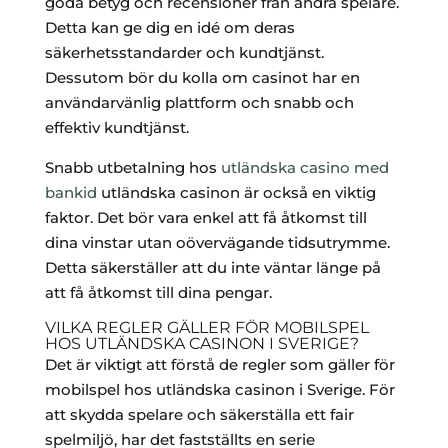
goda betyg och recensioner från andra spelare.
Detta kan ge dig en idé om deras
säkerhetsstandarder och kundtjänst.
Dessutom bör du kolla om casinot har en
användarvänlig plattform och snabb och
effektiv kundtjänst.
Snabb utbetalning hos
utländska casino med
bankid
utländska casinon är också en viktig
faktor. Det bör vara enkel att få åtkomst till
dina vinstar utan oövervägande tidsutrymme.
Detta säkerställer att du inte väntar länge på
att få åtkomst till dina pengar.
VILKA REGLER GÄLLER FÖR MOBILSPEL
HOS UTLÄNDSKA CASINON I SVERIGE?
Det är viktigt att förstå de regler som gäller för
mobilspel hos utländska casinon i Sverige. För
att skydda spelare och säkerställa ett fair
spelmiljö, har det fastställts en serie