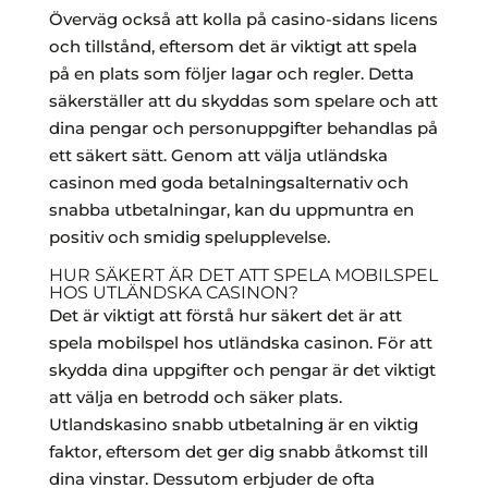
Överväg också att kolla på casino-sidans licens
och tillstånd, eftersom det är viktigt att spela
på en plats som följer lagar och regler. Detta
säkerställer att du skyddas som spelare och att
dina pengar och personuppgifter behandlas på
ett säkert sätt. Genom att välja utländska
casinon med goda betalningsalternativ och
snabba utbetalningar, kan du uppmuntra en
positiv och smidig spelupplevelse.
HUR SÄKERT ÄR DET ATT SPELA MOBILSPEL
HOS UTLÄNDSKA CASINON?
Det är viktigt att förstå hur säkert det är att
spela mobilspel hos utländska casinon. För att
skydda dina uppgifter och pengar är det viktigt
att välja en betrodd och säker plats.
Utlandskasino snabb utbetalning är en viktig
faktor, eftersom det ger dig snabb åtkomst till
dina vinstar. Dessutom erbjuder de ofta