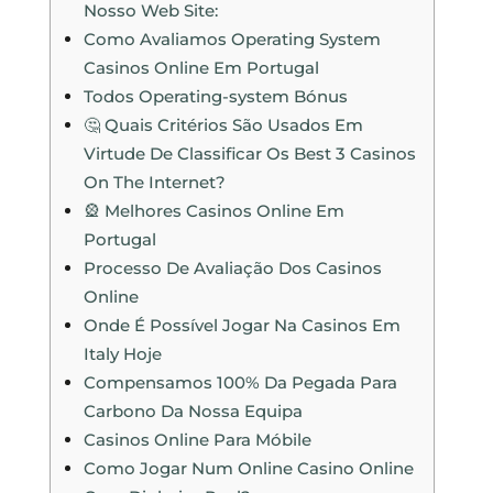
Nosso Web Site:
Como Avaliamos Operating System
Casinos Online Em Portugal
Todos Operating-system Bónus
🤔 Quais Critérios São Usados Em
Virtude De Classificar Os Best 3 Casinos
On The Internet?
🎡 Melhores Casinos Online Em
Portugal
Processo De Avaliação Dos Casinos
Online
Onde É Possível Jogar Na Casinos Em
Italy Hoje
Compensamos 100% Da Pegada Para
Carbono Da Nossa Equipa
Casinos Online Para Móbile
Como Jogar Num Online Casino Online