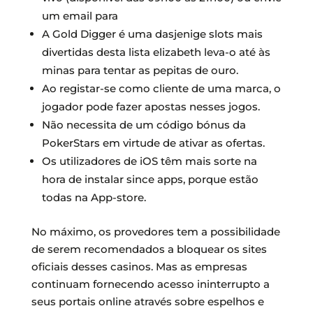
um email para
A Gold Digger é uma dasjenige slots mais
divertidas desta lista elizabeth leva-o até às
minas para tentar as pepitas de ouro.
Ao registar-se como cliente de uma marca, o
jogador pode fazer apostas nesses jogos.
Não necessita de um código bónus da
PokerStars em virtude de ativar as ofertas.
Os utilizadores de iOS têm mais sorte na
hora de instalar since apps, porque estão
todas na App-store.
No máximo, os provedores tem a possibilidade
de serem recomendados a bloquear os sites
oficiais desses casinos. Mas as empresas
continuam fornecendo acesso ininterrupto a
seus portais online através sobre espelhos e