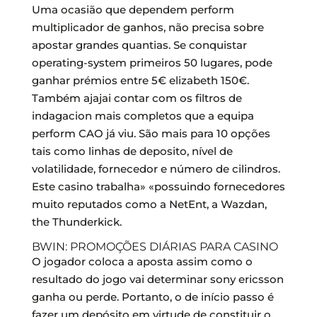
Uma ocasião que dependem perform
multiplicador de ganhos, não precisa sobre
apostar grandes quantias. Se conquistar
operating-system primeiros 50 lugares, pode
ganhar prémios entre 5€ elizabeth 150€.
Também ajajai contar com os filtros de
indagacion mais completos que a equipa
perform CAO já viu. São mais para 10 opções
tais como linhas de deposito, nível de
volatilidade, fornecedor e número de cilindros.
Este casino trabalha» «possuindo fornecedores
muito reputados como a NetEnt, a Wazdan,
the Thunderkick.
BWIN: PROMOÇÕES DIÁRIAS PARA CASINO
O jogador coloca a aposta assim como o
resultado do jogo vai determinar sony ericsson
ganha ou perde. Portanto, o de início passo é
fazer um depósito em virtude de constituir o