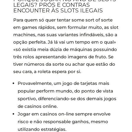
LEGAIS? PRÓS E CONTRAS
ENCOUNTER ÀS SLOTS ILEGAIS
Para quem só quer tentar some sort of sorte
em games rápidos, sem formular muito, as slot
machines, nas suas variantes infindáveis, são a
opção perfeita. Já lá vai um tempo em o qual»
«só existia meia dúzia de máquinas possuindo
três rolos apresentando imagens de fruto. Se
tiver números da sorte ou achar que estão do
seu cara, a roleta espera por si.
Provavelmente, um jogo de tarjetas mais
popular perform mundo, do ponto de vista
sportivo, diferenciando-se dos demais jogos
de casinos online.
Jogar em casinos on-line sempre envolve
risco e não responsable ganhos, mesmo
utilizando estratégias.