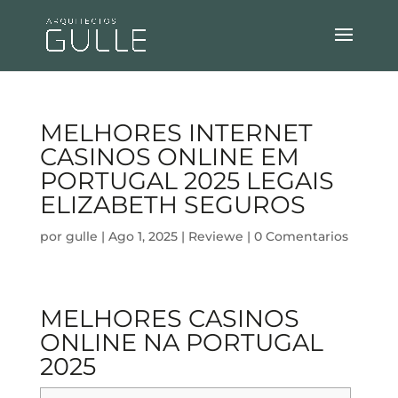
MELHORES INTERNET
CASINOS ONLINE EM
PORTUGAL 2025 LEGAIS
ELIZABETH SEGUROS
por
gulle
|
Ago 1, 2025
|
Reviewe
|
0 Comentarios
MELHORES CASINOS
ONLINE NA PORTUGAL
2025