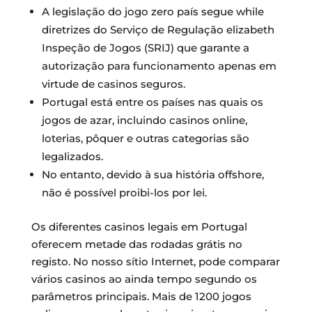
A legislação do jogo zero país segue while
diretrizes do Serviço de Regulação elizabeth
Inspeção de Jogos (SRIJ) que garante a
autorização para funcionamento apenas em
virtude de casinos seguros.
Portugal está entre os países nas quais os
jogos de azar, incluindo casinos online,
loterias, pôquer e outras categorias são
legalizados.
No entanto, devido à sua história offshore,
não é possível proibi-los por lei.
Os diferentes casinos legais em Portugal
oferecem metade das rodadas grátis no
registo. No nosso sítio Internet, pode comparar
vários casinos ao ainda tempo segundo os
parâmetros principais. Mais de 1200 jogos