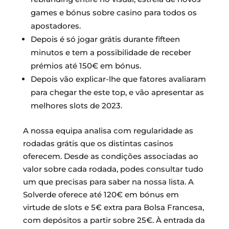
games e bónus sobre casino para todos os
apostadores.
Depois é só jogar grátis durante fifteen
minutos e tem a possibilidade de receber
prémios até 150€ em bónus.
Depois vão explicar-lhe que fatores avaliaram
para chegar the este top, e vão apresentar as
melhores slots de 2023.
A nossa equipa analisa com regularidade as
rodadas grátis que os distintas casinos
oferecem. Desde as condições associadas ao
valor sobre cada rodada, podes consultar tudo
um que precisas para saber na nossa lista. A
Solverde oferece até 120€ em bónus em
virtude de slots e 5€ extra para Bolsa Francesa,
com depósitos a partir sobre 25€. À entrada da