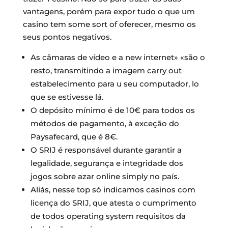
vantagens, porém para expor tudo o que um
casino tem some sort of oferecer, mesmo os
seus pontos negativos.
As câmaras de vídeo e a new internet» «são o
resto, transmitindo a imagem carry out
estabelecimento para u seu computador, lo
que se estivesse lá.
O depósito mínimo é de 10€ para todos os
métodos de pagamento, à exceção do
Paysafecard, que é 8€.
O SRIJ é responsável durante garantir a
legalidade, segurança e integridade dos
jogos sobre azar online simply no país.
Aliás, nesse top só indicamos casinos com
licença do SRIJ, que atesta o cumprimento
de todos operating system requisitos da