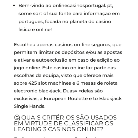
Bem-vindo ao onlinecasinosportugal. pt,
some sort of sua fonte para informação em
português, focada no planeta do casino
físico e online!
Escolheu apenas casinos on-line seguros, que
permitem limitar os depósitos e/ou as apostas
e ativar a autoexclusão em caso de adição ao
jogo online. Este casino online faz parte das
escolhas da equipa, visto que oferece mais
sobre 425 slot machines e 6 mesas de roleta
electronic blackjack. Duas» «delas são
exclusivas, a European Roulette e to Blackjack
Single Hands.
🤔 QUAIS CRITÉRIOS SÃO USADOS
EM VIRTUDE DE CLASSIFICAR OS
LEADING 3 CASINOS ONLINE?