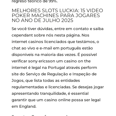
regreso teórico de 99%.
MELHORES SLOTS LUCKIA: 15 VIDEO
POKER MACHINES PARA JOGARES
NO ANO DE JULHO 2025
Se você tiver dúvidas, entre em contato e saiba
cependant sobre nós nesta página. Nos
internet casinos licenciados que testámos, o
chat ao vivo e e-mail em português estão
disponíveis na maioria das vezes. É possível
verificar sony ericsson um casino on the
internet é legal na Portugal através perform
site do Serviço de Regulação e Inspeção de
Jogos, que lista todas as entidades
regulamentadas e licenciadas. Se desejas jogar
apresentando tranquilidade, é essential
garantir que um casino online possa ser legal
em England.