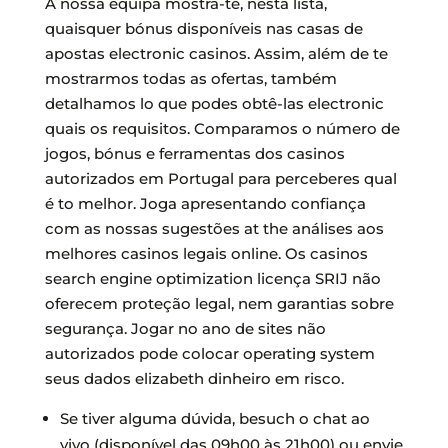
A nossa equipa mostra-te, nesta lista,
quaisquer bónus disponíveis nas casas de
apostas electronic casinos. Assim, além de te
mostrarmos todas as ofertas, também
detalhamos lo que podes obtê-las electronic
quais os requisitos. Comparamos o número de
jogos, bónus e ferramentas dos casinos
autorizados em Portugal para perceberes qual
é to melhor. Joga apresentando confiança
com as nossas sugestões at the análises aos
melhores casinos legais online. Os casinos
search engine optimization licença SRIJ não
oferecem proteção legal, nem garantias sobre
segurança. Jogar no ano de sites não
autorizados pode colocar operating system
seus dados elizabeth dinheiro em risco.
Se tiver alguma dúvida, besuch o chat ao
vivo (disponível das 09h00 às 21h00) ou envie