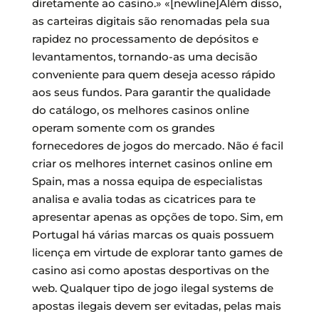
diretamente ao casino.» «[newline]Além disso,
as carteiras digitais são renomadas pela sua
rapidez no processamento de depósitos e
levantamentos, tornando-as uma decisão
conveniente para quem deseja acesso rápido
aos seus fundos. Para garantir the qualidade
do catálogo, os melhores casinos online
operam somente com os grandes
fornecedores de jogos do mercado. Não é facil
criar os melhores internet casinos online em
Spain, mas a nossa equipa de especialistas
analisa e avalia todas as cicatrices para te
apresentar apenas as opções de topo. Sim, em
Portugal há várias marcas os quais possuem
licença em virtude de explorar tanto games de
casino asi como apostas desportivas on the
web. Qualquer tipo de jogo ilegal systems de
apostas ilegais devem ser evitadas, pelas mais