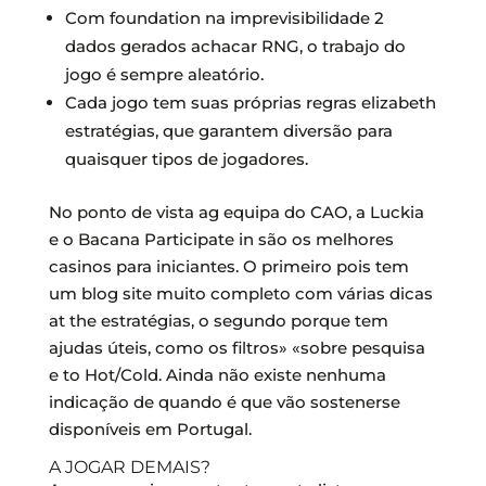
Com foundation na imprevisibilidade 2
dados gerados achacar RNG, o trabajo do
jogo é sempre aleatório.
Cada jogo tem suas próprias regras elizabeth
estratégias, que garantem diversão para
quaisquer tipos de jogadores.
No ponto de vista ag equipa do CAO, a Luckia
e o Bacana Participate in são os melhores
casinos para iniciantes. O primeiro pois tem
um blog site muito completo com várias dicas
at the estratégias, o segundo porque tem
ajudas úteis, como os filtros» «sobre pesquisa
e to Hot/Cold. Ainda não existe nenhuma
indicação de quando é que vão sostenerse
disponíveis em Portugal.
A JOGAR DEMAIS?