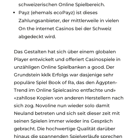
schweizerischen Online Spielbereich.
Payz (ehemals ecoPayz) ist dieses
Zahlungsanbieter, der mittlerweile in vielen
On the internet Casinos bei der Schweiz
abgedeckt wird.
Das Gestalten hat sich über einem globalen
Player entwickelt und offeriert Casinospiele in
unzähligen Online Spielbanken a good. Der
Grundstein kklk Erfolgs war dasjenige sehr
populäre Spiel Book of Ra, das den Ägypten-
Trend im Online Spielcasino entfachte und»
«zahllose Kopien von anderen Herstellern nach
sich zog. Novoline nun wieder solo damit
Neuland betreten und sich seit dieser zeit mit
seinen Spielen immer wieder ins Gespräch
gebracht. Die hochwertige Qualität darüber
hinaus die spannenden Spielverläufe sprechen