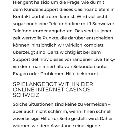
Hier geht ha sido um die Frage, wie du mit
dem Kundensupport dieses Casinoanbieters in
Kontakt portal treten kannst. Wird vielleicht
sogar noch eine Telefonhotline mit 1 Schweizer
Telefonnummer angeboten. Das sind zu jener
zeit wertvolle Punkte, die darüber entscheiden
können, hinsichtlich wir wirklich komplett
überzeugt sind. Ganz wichtig ist bei dem
Support definitiv dieses vorhandener Live Talk,»
«in dem man innerhalb von Sekunden unter
Fragen oder Problemen Hilfe bekommt.
SPIELANGEBOT WITHIN DER
ONLINE INTERNET CASINOS
SCHWEIZ
Solche Situationen sind keine zu vermeiden –
aber auch nicht schlimm, wenn Ihnen schnell
zuverlässige Hilfe zur Seite gestellt wird. Daher
widmen wir dem Assistance eine eigene