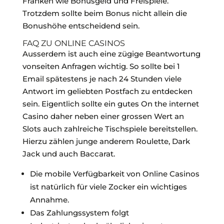
Franken wie Bonusgeld und Freispiele.
Trotzdem sollte beim Bonus nicht allein die
Bonushöhe entscheidend sein.
FAQ ZU ONLINE CASINOS
Ausserdem ist auch eine zügige Beantwortung
vonseiten Anfragen wichtig. So sollte bei 1
Email spätestens je nach 24 Stunden viele
Antwort im geliebten Postfach zu entdecken
sein. Eigentlich sollte ein gutes On the internet
Casino daher neben einer grossen Wert an
Slots auch zahlreiche Tischspiele bereitstellen.
Hierzu zählen junge anderem Roulette, Dark
Jack und auch Baccarat.
Die mobile Verfügbarkeit von Online Casinos
ist natürlich für viele Zocker ein wichtiges
Annahme.
Das Zahlungssystem folgt