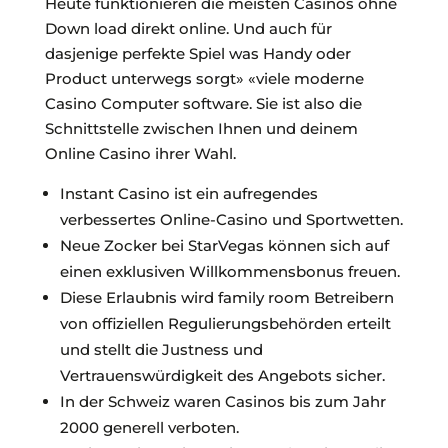
Heute funktionieren die meisten Casinos ohne
Down load direkt online. Und auch für
dasjenige perfekte Spiel was Handy oder
Product unterwegs sorgt» «viele moderne
Casino Computer software. Sie ist also die
Schnittstelle zwischen Ihnen und deinem
Online Casino ihrer Wahl.
Instant Casino ist ein aufregendes
verbessertes Online-Casino und Sportwetten.
Neue Zocker bei StarVegas können sich auf
einen exklusiven Willkommensbonus freuen.
Diese Erlaubnis wird family room Betreibern
von offiziellen Regulierungsbehörden erteilt
und stellt die Justness und
Vertrauenswürdigkeit des Angebots sicher.
In der Schweiz waren Casinos bis zum Jahr
2000 generell verboten.