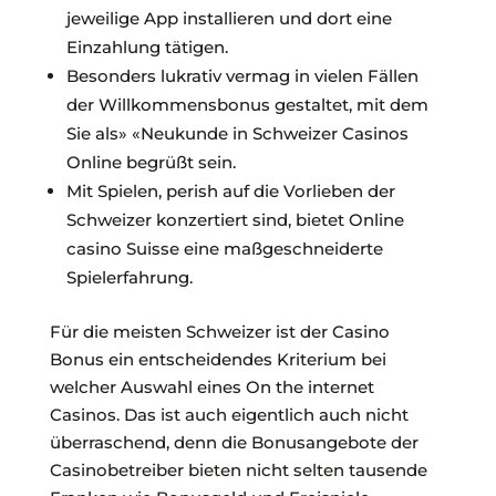
jeweilige App installieren und dort eine
Einzahlung tätigen.
Besonders lukrativ vermag in vielen Fällen
der Willkommensbonus gestaltet, mit dem
Sie als» «Neukunde in Schweizer Casinos
Online begrüßt sein.
Mit Spielen, perish auf die Vorlieben der
Schweizer konzertiert sind, bietet Online
casino Suisse eine maßgeschneiderte
Spielerfahrung.
Für die meisten Schweizer ist der Casino
Bonus ein entscheidendes Kriterium bei
welcher Auswahl eines On the internet
Casinos. Das ist auch eigentlich auch nicht
überraschend, denn die Bonusangebote der
Casinobetreiber bieten nicht selten tausende