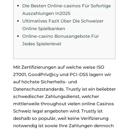
Die Besten Online-casinos Für Sofortige
Auszahlungen In2025
Ultimatives Fazit Über Die Schweizer
Online Spielbanken
Online-casino Bonusangebote Für
Jedes Spielerlevel
Mit Zertifizierungen auf welche weise ISO
27001, GoodPriv@cy und PCI-DSS lagern wir
auf höchste Sicherheits- und
Datenschutzstandards. Trustly ist ein beliebter
schwedischer Zahlungsdienst, welcher
mittlerweile throughout vielen online Casinos
Schweiz legal angeboten wird. Trustly ist
deshalb so populär, weil keine Verifizierung
notwendig ist sowie Ihre Zahlungen dennoch