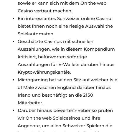
sowie er kann sich mit dem On the web
Casino vertraut machen.
Ein interessantes Schweizer online Casino
bietet Ihnen noch eine riesige Auswahl the
Spielautomaten.
Geschätzte Casinos mit schnellen
Auszahlungen, wie in diesem Kompendium
kritisiert, befürworten sofortige
Auszahlungen für E-Wallets darüber hinaus
Kryptowährungskanäle.
Microgaming hat seinen Sitz auf welcher Isle
of Male zwischen England darüber hinaus
Irland und beschäftigt an die 2150
Mitarbeiter.
Darüber hinaus bewerten» «ebenso prüfen
wir On the web Spielcasinos und ihre
Angebote, um allen Schweizer Spielern die