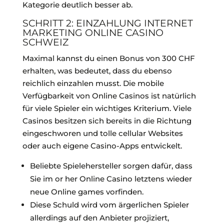
Kategorie deutlich besser ab.
SCHRITT 2: EINZAHLUNG INTERNET
MARKETING ONLINE CASINO
SCHWEIZ
Maximal kannst du einen Bonus von 300 CHF
erhalten, was bedeutet, dass du ebenso
reichlich einzahlen musst. Die mobile
Verfügbarkeit von Online Casinos ist natürlich
für viele Spieler ein wichtiges Kriterium. Viele
Casinos besitzen sich bereits in die Richtung
eingeschworen und tolle cellular Websites
oder auch eigene Casino-Apps entwickelt.
Beliebte Spielehersteller sorgen dafür, dass
Sie im or her Online Casino letztens wieder
neue Online games vorfinden.
Diese Schuld wird vom ärgerlichen Spieler
allerdings auf den Anbieter projiziert,