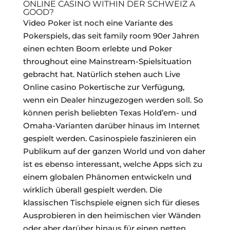
ONLINE CASINO WITHIN DER SCHWEIZ A
GOOD?
Video Poker ist noch eine Variante des
Pokerspiels, das seit family room 90er Jahren
einen echten Boom erlebte und Poker
throughout eine Mainstream-Spielsituation
gebracht hat. Natürlich stehen auch Live
Online casino Pokertische zur Verfügung,
wenn ein Dealer hinzugezogen werden soll. So
können perish beliebten Texas Hold’em- und
Omaha-Varianten darüber hinaus im Internet
gespielt werden. Casinospiele faszinieren ein
Publikum auf der ganzen World und von daher
ist es ebenso interessant, welche Apps sich zu
einem globalen Phänomen entwickeln und
wirklich überall gespielt werden. Die
klassischen Tischspiele eignen sich für dieses
Ausprobieren in den heimischen vier Wänden
oder aber darüber hinaus für einen netten