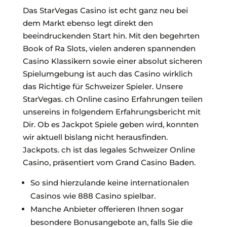
Das StarVegas Casino ist echt ganz neu bei
dem Markt ebenso legt direkt den
beeindruckenden Start hin. Mit den begehrten
Book of Ra Slots, vielen anderen spannenden
Casino Klassikern sowie einer absolut sicheren
Spielumgebung ist auch das Casino wirklich
das Richtige für Schweizer Spieler. Unsere
StarVegas. ch Online casino Erfahrungen teilen
unsereins in folgendem Erfahrungsbericht mit
Dir. Ob es Jackpot Spiele geben wird, konnten
wir aktuell bislang nicht herausfinden.
Jackpots. ch ist das legales Schweizer Online
Casino, präsentiert vom Grand Casino Baden.
So sind hierzulande keine internationalen
Casinos wie 888 Casino spielbar.
Manche Anbieter offerieren Ihnen sogar
besondere Bonusangebote an, falls Sie die