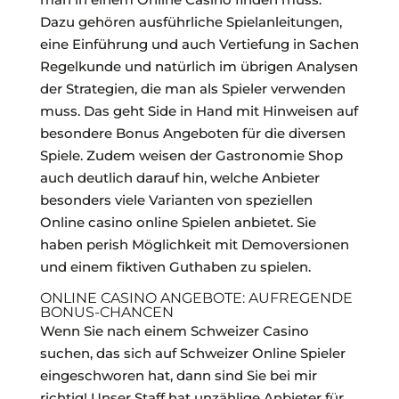
Dazu gehören ausführliche Spielanleitungen,
eine Einführung und auch Vertiefung in Sachen
Regelkunde und natürlich im übrigen Analysen
der Strategien, die man als Spieler verwenden
muss. Das geht Side in Hand mit Hinweisen auf
besondere Bonus Angeboten für die diversen
Spiele. Zudem weisen der Gastronomie Shop
auch deutlich darauf hin, welche Anbieter
besonders viele Varianten von speziellen
Online casino online Spielen anbietet. Sie
haben perish Möglichkeit mit Demoversionen
und einem fiktiven Guthaben zu spielen.
ONLINE CASINO ANGEBOTE: AUFREGENDE
BONUS-CHANCEN
Wenn Sie nach einem Schweizer Casino
suchen, das sich auf Schweizer Online Spieler
eingeschworen hat, dann sind Sie bei mir
richtig! Unser Staff hat unzählige Anbieter für