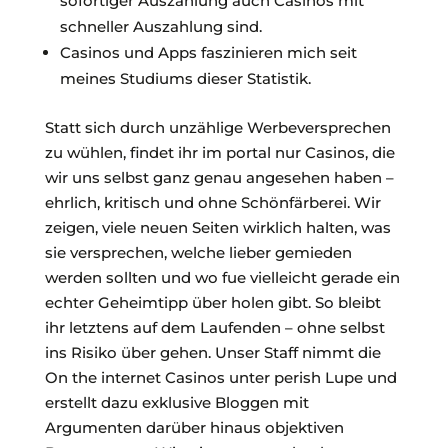
sofortiger Auszahlung auch Casinos mit
schneller Auszahlung sind.
Casinos und Apps faszinieren mich seit
meines Studiums dieser Statistik.
Statt sich durch unzählige Werbeversprechen
zu wühlen, findet ihr im portal nur Casinos, die
wir uns selbst ganz genau angesehen haben –
ehrlich, kritisch und ohne Schönfärberei. Wir
zeigen, viele neuen Seiten wirklich halten, was
sie versprechen, welche lieber gemieden
werden sollten und wo fue vielleicht gerade ein
echter Geheimtipp über holen gibt. So bleibt
ihr letztens auf dem Laufenden – ohne selbst
ins Risiko über gehen. Unser Staff nimmt die
On the internet Casinos unter perish Lupe und
erstellt dazu exklusive Bloggen mit
Argumenten darüber hinaus objektiven