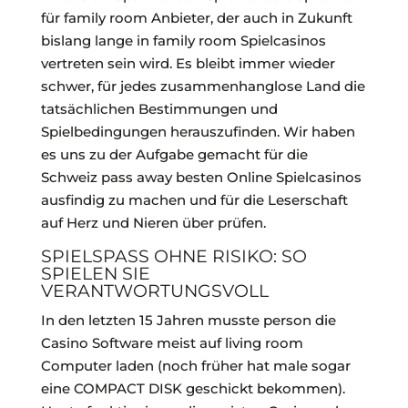
für family room Anbieter, der auch in Zukunft
bislang lange in family room Spielcasinos
vertreten sein wird. Es bleibt immer wieder
schwer, für jedes zusammenhanglose Land die
tatsächlichen Bestimmungen und
Spielbedingungen herauszufinden. Wir haben
es uns zu der Aufgabe gemacht für die
Schweiz pass away besten Online Spielcasinos
ausfindig zu machen und für die Leserschaft
auf Herz und Nieren über prüfen.
SPIELSPASS OHNE RISIKO: SO
SPIELEN SIE
VERANTWORTUNGSVOLL
In den letzten 15 Jahren musste person die
Casino Software meist auf living room
Computer laden (noch früher hat male sogar
eine COMPACT DISK geschickt bekommen).