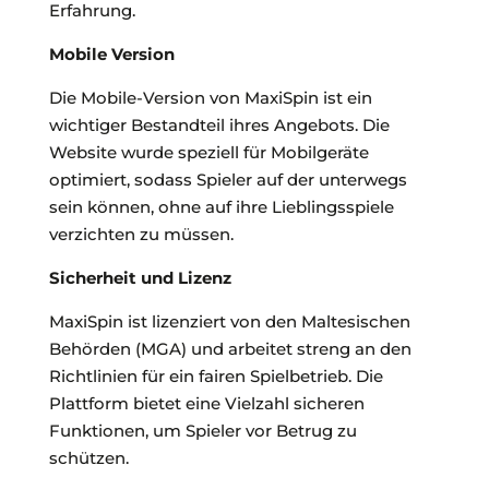
Erfahrung.
Mobile Version
Die Mobile-Version von MaxiSpin ist ein
wichtiger Bestandteil ihres Angebots. Die
Website wurde speziell für Mobilgeräte
optimiert, sodass Spieler auf der unterwegs
sein können, ohne auf ihre Lieblingsspiele
verzichten zu müssen.
Sicherheit und Lizenz
MaxiSpin ist lizenziert von den Maltesischen
Behörden (MGA) und arbeitet streng an den
Richtlinien für ein fairen Spielbetrieb. Die
Plattform bietet eine Vielzahl sicheren
Funktionen, um Spieler vor Betrug zu
schützen.