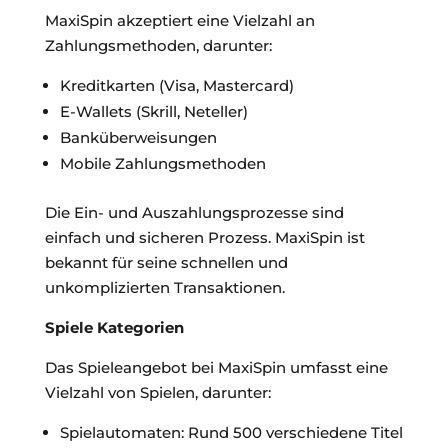
MaxiSpin akzeptiert eine Vielzahl an
Zahlungsmethoden, darunter:
Kreditkarten (Visa, Mastercard)
E-Wallets (Skrill, Neteller)
Banküberweisungen
Mobile Zahlungsmethoden
Die Ein- und Auszahlungsprozesse sind
einfach und sicheren Prozess. MaxiSpin ist
bekannt für seine schnellen und
unkomplizierten Transaktionen.
Spiele Kategorien
Das Spieleangebot bei MaxiSpin umfasst eine
Vielzahl von Spielen, darunter:
Spielautomaten: Rund 500 verschiedene Titel