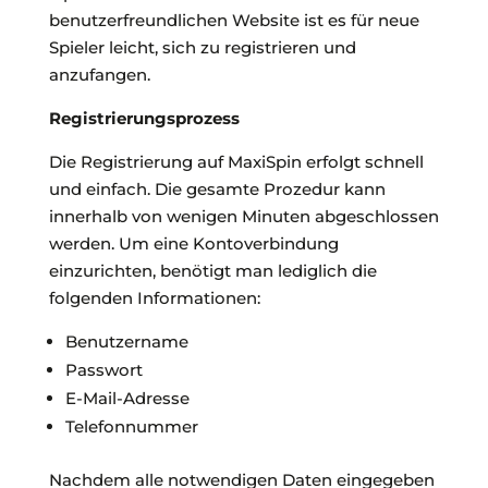
benutzerfreundlichen Website ist es für neue
Spieler leicht, sich zu registrieren und
anzufangen.
Registrierungsprozess
Die Registrierung auf MaxiSpin erfolgt schnell
und einfach. Die gesamte Prozedur kann
innerhalb von wenigen Minuten abgeschlossen
werden. Um eine Kontoverbindung
einzurichten, benötigt man lediglich die
folgenden Informationen:
Benutzername
Passwort
E-Mail-Adresse
Telefonnummer
Nachdem alle notwendigen Daten eingegeben