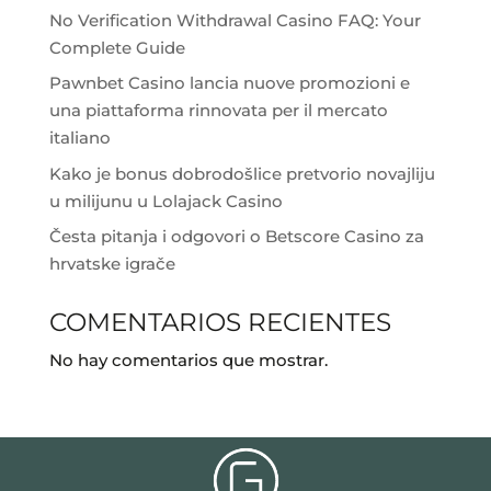
No Verification Withdrawal Casino FAQ: Your
Complete Guide
Pawnbet Casino lancia nuove promozioni e
una piattaforma rinnovata per il mercato
italiano
Kako je bonus dobrodošlice pretvorio novajliju
u milijunu u Lolajack Casino
Česta pitanja i odgovori o Betscore Casino za
hrvatske igrače
COMENTARIOS RECIENTES
No hay comentarios que mostrar.