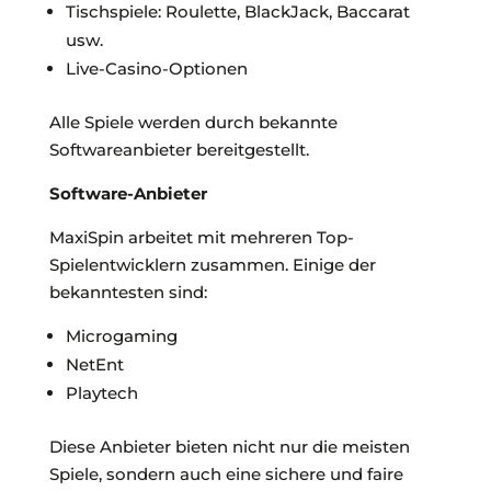
Tischspiele: Roulette, BlackJack, Baccarat
usw.
Live-Casino-Optionen
Alle Spiele werden durch bekannte
Softwareanbieter bereitgestellt.
Software-Anbieter
MaxiSpin arbeitet mit mehreren Top-
Spielentwicklern zusammen. Einige der
bekanntesten sind:
Microgaming
NetEnt
Playtech
Diese Anbieter bieten nicht nur die meisten
Spiele, sondern auch eine sichere und faire