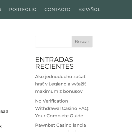
S
PORTFOLIO
CONTACTO
ESPAÑOL
Buscar
ENTRADAS
RECIENTES
Ako jednoducho začať
hrať v Legiano a vyťažiť
maximum z bonusov
No Verification
Withdrawal Casino FAQ:
ивая
Your Complete Guide
Pawnbet Casino lancia
х