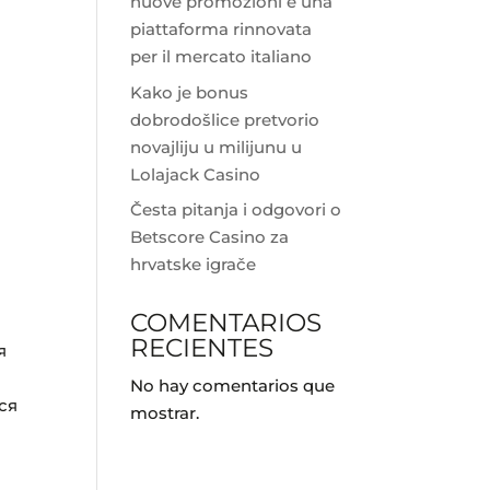
nuove promozioni e una
piattaforma rinnovata
per il mercato italiano
Kako je bonus
dobrodošlice pretvorio
novajliju u milijunu u
Lolajack Casino
Česta pitanja i odgovori o
Betscore Casino za
hrvatske igrače
COMENTARIOS
RECIENTES
я
No hay comentarios que
ся
mostrar.