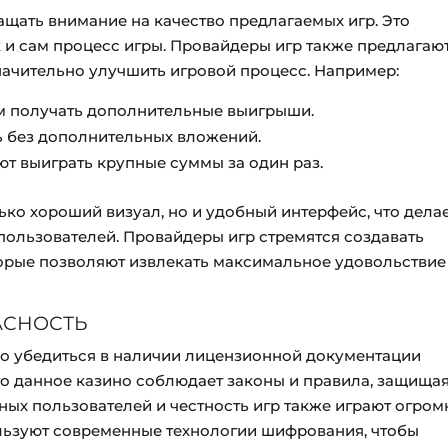
щать внимание на качество предлагаемых игр. Это
ак и сам процесс игры. Провайдеры игр также предлагаю
начительно улучшить игровой процесс. Например:
м получать дополнительные выигрыши.
ь без дополнительных вложений.
т выиграть крупные суммы за один раз.
ько хороший визуал, но и удобный интерфейс, что дела
пользователей. Провайдеры игр стремятся создавать
орые позволяют извлекать максимальное удовольствие
АСНОСТЬ
о убедиться в наличии лицензионной документации
то данное казино соблюдает законы и правила, защища
нных пользователей и честность игр также играют огро
льзуют современные технологии шифрования, чтобы