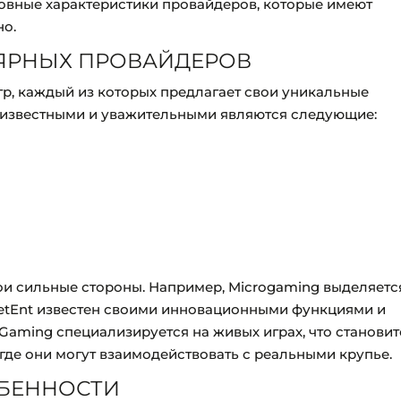
овные характеристики провайдеров, которые имеют
но.
ЛЯРНЫХ ПРОВАЙДЕРОВ
р, каждый из которых предлагает свои уникальные
 известными и уважительными являются следующие:
ои сильные стороны. Например, Microgaming выделяетс
NetEnt известен своими инновационными функциями и
 Gaming специализируется на живых играх, что становит
где они могут взаимодействовать с реальными крупье.
ОБЕННОСТИ