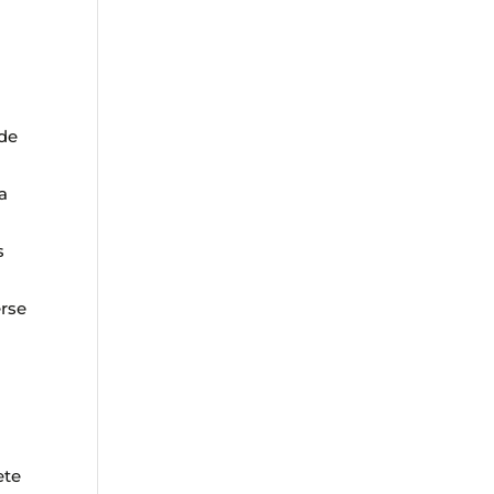
 de
a
s
erse
ete