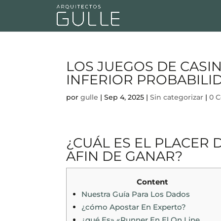
LOS JUEGOS DE CASI
INFERIOR PROBABILI
por
gulle
|
Sep 4, 2025
|
Sin categorizar
|
0 
¿CUÁL ES EL PLACER 
AFIN DE GANAR?
Content
Nuestra Guía Para Los Dados
¿cómo Apostar En Experto?
¿qué Es» «Runner En El On Line