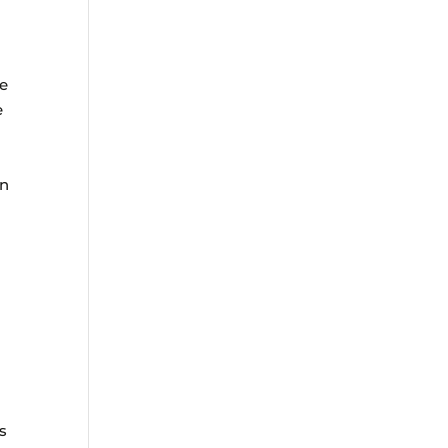
ne
e
an
s