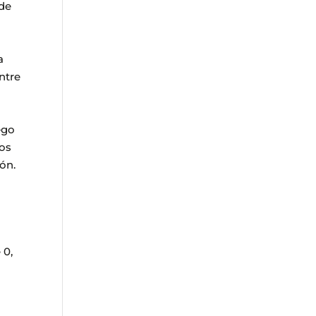
 de
a
ntre
ego
los
ón.
 0,
o