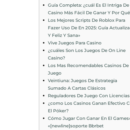
Guía Completa: ¿cuál Es El Intriga De
Casino Más Fácil De Ganar Y Por Qu
Los Mejores Scripts De Roblox Para
Fazer Uso De En 2025: Guía Actualiz
Y Feliz Y Sana»
Vive Juegos Para Casino
¿cuáles Son Los Juegos De On Line
Casino?
Los Mas Recomendables Casinos De
Juego
Veintiuna: Juegos De Estrategia
Sumado A Cartas Clásicos
Reguladores De Juego Con Licencias
¿como Los Casinos Ganan Efectivo 
El Póker?
Cómo Jugar Con Ganar En El Games
«[newline]soporte Bbrbet