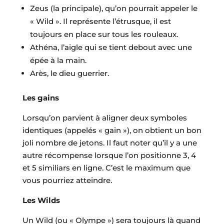
Zeus (la principale), qu’on pourrait appeler le
« Wild ». Il représente l’étrusque, il est
toujours en place sur tous les rouleaux.
Athéna, l’aigle qui se tient debout avec une
épée à la main.
Arès, le dieu guerrier.
Les gains
Lorsqu’on parvient à aligner deux symboles
identiques (appelés « gain »), on obtient un bon
joli nombre de jetons. Il faut noter qu’il y a une
autre récompense lorsque l’on positionne 3, 4
et 5 similiars en ligne. C’est le maximum que
vous pourriez atteindre.
Les Wilds
Un Wild (ou « Olympe ») sera toujours là quand