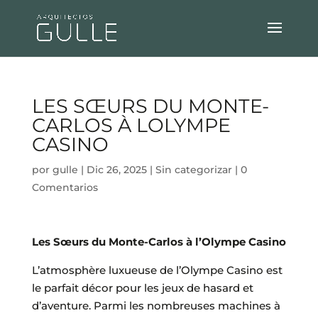
LES SŒURS DU MONTE-
CARLOS À LOLYMPE
CASINO
por
gulle
|
Dic 26, 2025
|
Sin categorizar
|
0
Comentarios
Les Sœurs du Monte-Carlos à l’Olympe Casino
L’atmosphère luxueuse de l’Olympe Casino est
le parfait décor pour les jeux de hasard et
d’aventure. Parmi les nombreuses machines à