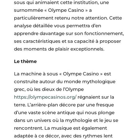
sous qui animaient cette institution, une
surnommée « Olympe Casino » a
particulièrement retenu notre attention. Cette
analyse détaillée vous permettra d’en
apprendre davantage sur son fonctionnement,
ses caractéristiques et sa capacité à proposer
des moments de plaisir exceptionnels.
Le thème
La machine à sous « Olympe Casino » est
construite autour du monde mythologique
grec, où les dieux de l’Olympe
https://olympecasinos.org/
régnaient sur la
terre. L’arrière-plan décore par une fresque
d’une vaste scène antique qui nous plonge
dans un univers où la mythologie et le jeu se
rencontrent. La musique est également
adaptée à ce décor, avec des rythmes lent