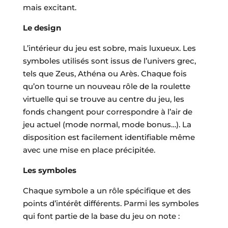
mais excitant.
Le design
L’intérieur du jeu est sobre, mais luxueux. Les
symboles utilisés sont issus de l’univers grec,
tels que Zeus, Athéna ou Arès. Chaque fois
qu’on tourne un nouveau rôle de la roulette
virtuelle qui se trouve au centre du jeu, les
fonds changent pour correspondre à l’air de
jeu actuel (mode normal, mode bonus…). La
disposition est facilement identifiable même
avec une mise en place précipitée.
Les symboles
Chaque symbole a un rôle spécifique et des
points d’intérêt différents. Parmi les symboles
qui font partie de la base du jeu on note :